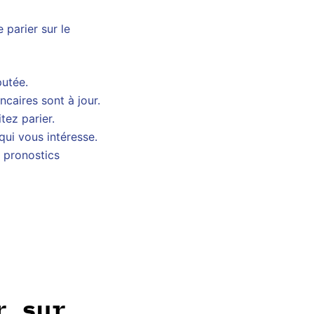
 parier sur le
putée.
caires sont à jour.
ez parier.
qui vous intéresse.
 pronostics
r sur