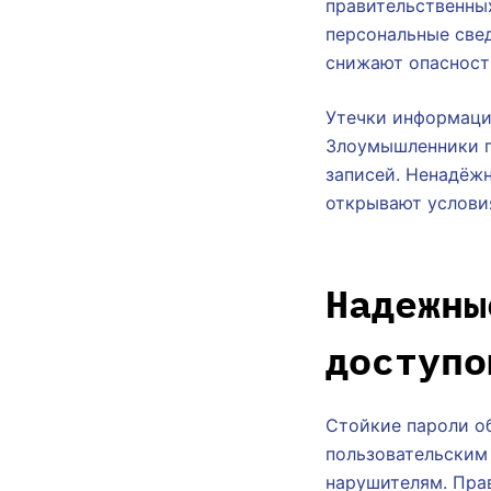
правительственны
персональные све
снижают опасност
Утечки информаци
Злоумышленники п
записей. Ненадёжн
открывают услови
Надежны
доступо
Стойкие пароли о
пользовательским
нарушителям. Пра