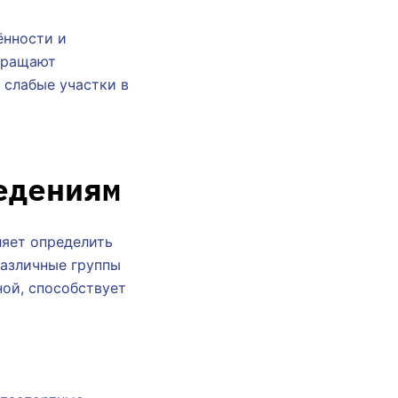
ённости и
кращают
 слабые участки в
едениям
яет определить
различные группы
ной, способствует