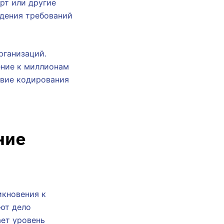
рт или другие
дения требований
рганизаций.
ние к миллионам
твие кодирования
ние
икновения к
ют дело
ет уровень