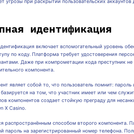
т угрозы при раскрытии пользовательских аккаунтов д
пная идентификация
идентификация включает вспомогательный уровень обе
тупу по коду. Платформа требует удостоверения персо
антами. Даже при компрометации кода преступник не
ительного компонента.
нт являет собой то, что пользователь помнит: пароль 
базируется на том, что участник имеет или чем служи
пов компонентов создает стойкую преграду для несан
n X Casino.
я распространённым способом второго компонента. 
ый пароль на зарегистрированный номер телефона. Пол