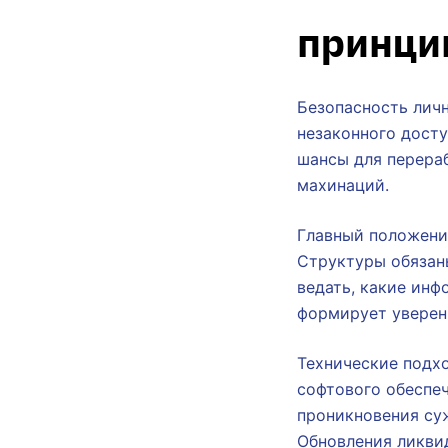
принци
Безопасность личн
незаконного дост
шансы для перера
махинаций.
Главный положени
Структуры обязан
ведать, какие инф
формирует уверен
Технические подх
софтового обеспеч
проникновения суж
Обновления ликви