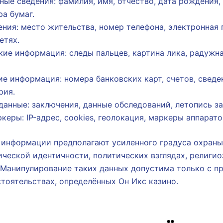
ные сведения: фамилия, имя, отчество, дата рождения,
ра бумаг.
ения: место жительства, номер телефона, электронная 
етях.
ие информация: следы пальцев, картина лика, радужна
е информация: номера банковских карт, счетов, сведен
рия.
данные: заключения, данные обследований, летопись з
еры: IP-адрес, cookies, геолокация, маркеры аппарато
 информации предполагают усиленного градуса охраны.
ческой идентичности, политических взглядах, религио
. Манипулирование таких данных допустима только с п
стоятельствах, определённых Он Икс казино.