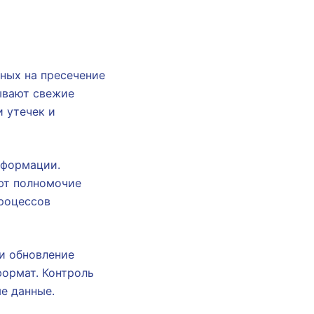
нных на пресечение
ывают свежие
 утечек и
нформации.
ют полномочие
процессов
и обновление
формат. Контроль
е данные.