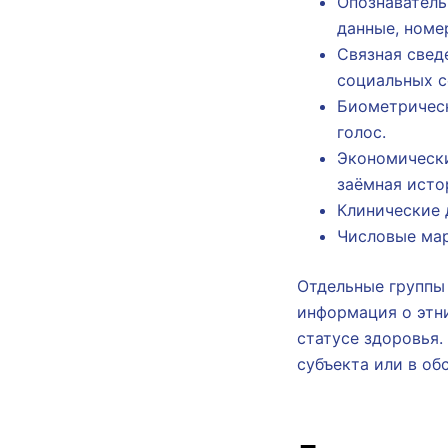
Опознаватель
данные, номе
Связная свед
социальных с
Биометрическ
голос.
Экономически
заёмная исто
Клинические 
Числовые марк
Отдельные группы
информация о этни
статусе здоровья
субъекта или в об