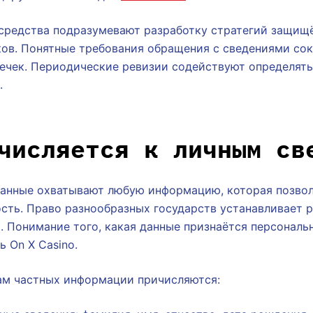
средства подразумевают разработку стратегий защищ
ков. Понятные требования обращения с сведениями со
ечек. Периодические ревизии содействуют определять
.
числяется к личным св
анные охватывают любую информацию, которая позвол
сть. Право разнообразных государств устанавливает 
 Понимание того, какая данные признаётся персональ
ь On X Casino.
ам частных информации причисляются: