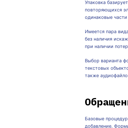
Упаковка базируе
повторяющихся эл
одинаковые части
Имеется пара вида
без наличия искаж
при наличии поте
Выбор варианта ф
текстовых объекто
также аудиофайло
Обращен
Базовые процедуры
добавление. Форм