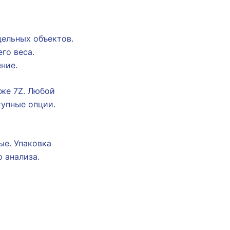
ельных объектов.
го веса.
ние.
кже 7Z. Любой
упные опции.
ые. Упаковка
 анализа.