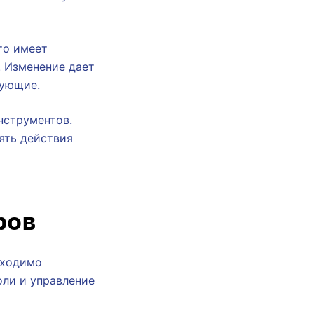
то имеет
 Изменение дает
вующие.
нструментов.
ять действия
ров
бходимо
ли и управление