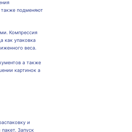
ения
 также подменяют
ями. Компрессия
а как упаковка
иженного веса.
кументов а также
шении картинок а
распаковку и
пакет. Запуск