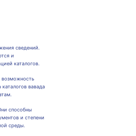
жения сведений.
ются и
цией каталогов.
т возможность
 каталогов вавада
атам.
Они способны
ументов и степени
мой среды.