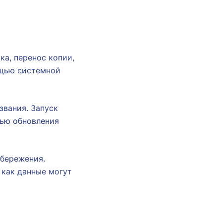
ка, перенос копии,
ощью системной
звания. Запуск
лью обновления
сбережения.
 как данные могут