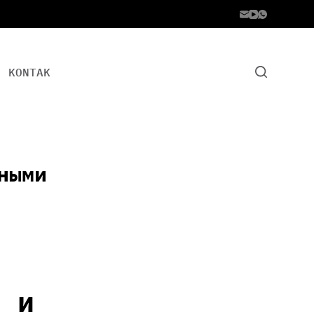
KONTAK
ными
и и