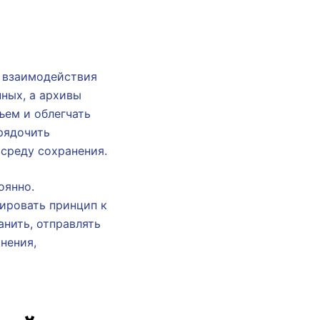
 взаимодействия
ных, а архивы
ъем и облегчать
рядочить
 среду сохранения.
оянно.
зировать принцип к
нить, отправлять
нения,