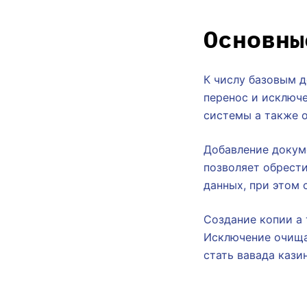
Основны
К числу базовым д
перенос и исключ
системы а также 
Добавление докуме
позволяет обрест
данных, при этом 
Создание копии а
Исключение очищае
стать вавада кази