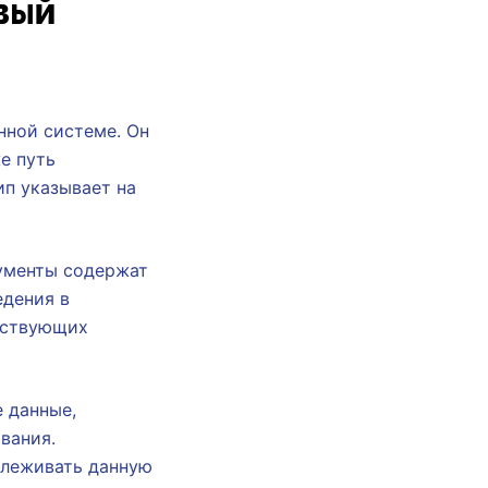
вый
нной системе. Он
е путь
ип указывает на
ументы содержат
едения в
тствующих
 данные,
вания.
слеживать данную