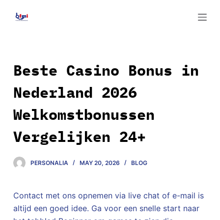
S
k
i
p
t
Beste Casino Bonus in
o
Nederland 2026
c
o
Welkomstbonussen
n
t
Vergelijken 24+
e
n
PERSONALIA
MAY 20, 2026
BLOG
t
Contact met ons opnemen via live chat of e-mail is
altijd een goed idee. Ga voor een snelle start naar