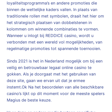
loyaliteitsprogramma’s en andere promoties die
binnen de wettelijke kaders vallen. In plaats van
traditionele rollen met symbolen, draait het hier om
het strategisch plaatsen van dobbelstenen in
kolommen om winnende combinaties te vormen.
Wanneer u inlogt bij REDDICE casino, wordt u
verbonden met een wereld vol mogelijkheden, van
regelmatige promoties tot spannende toernooien.
Sinds 2021 is het in Nederland mogelijk om bij een
veilig en betrouwbaar legaal online casino te
gokken. Als je doorgaat met het gebruiken van
deze site, gaan we ervan uit dat je ermee
instemt.Ok Na het beoordelen van alle beschikbare
casino’s lijkt op dit moment voor de meeste spelers
Magius de beste keuze.