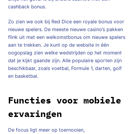
cashback bonus.
Zo zien we ook bij Red Dice een royale bonus voor
nieuwe spelers. De meeste nieuwe casino’s pakken
flink uit met een welkomstbonus om nieuwe spelers
aan te trekken. Je kunt op de website in één
oogopslag zien welke wedstrijden op het moment
dat je kijkt gaande zijn. Alle populaire sporten zijn
beschikbaar, zoals voetbal, Formule 1, darten, golf
en basketbal.
Functies voor mobiele
ervaringen
De focus ligt meer op toernooien,