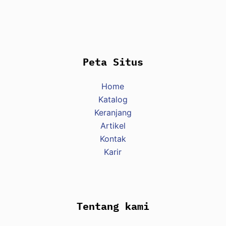
Peta Situs
Home
Katalog
Keranjang
Artikel
Kontak
Karir
Tentang kami