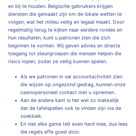
en bij te houden. Belgische gebruikers krijgen
diensten die gemaakt zijn om de lokale wetten te
volgen, wat het milieu veilig en legaal maakt. Door
regelmatig terug te kijken naar eerdere rondes en
hun resultaten, kunt u patronen zien die zich
beginnen te vormen. Wij geven advies en directe
toegang tot steungroepen die mensen helpen die
risico lopen, zodat ze veilig kunnen spelen.
Als we patronen in uw accountactiviteit zien
die wijzen op ongezond gedrag, kunnen onze
casinopersoneel contact met u opnemen.
Aan de andere kant is het wel zo makkelijk
dat de tafelspellen ook te vinden zijn via de
zoekbalk.
En niet elke game telt even hard mee, dus lees
die regels effe goed door.