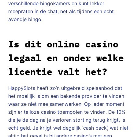
verschillende bingokamers en kunt lekker
meepraten in de chat, net als tijdens een echt
avondje bingo.
Is dit online casino
legaal en onder welke
licentie valt het?
HappySlots heeft zo’n uitgebreid spelaanbod dat
het moeilijk is om een bekende provider te vinden
waar ze niet mee samenwerken. Op ieder moment
zijn er talloze casino toernooien te vinden. De 10%
die je de dag na je verloren storting terug krijgt, is
echt geld. Je krijgt wel degelijk ‘cash back’, wat niet
altijd het geval is bij andere casino’s met een