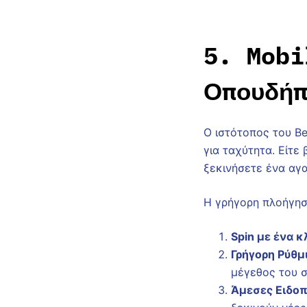
5. Mobi
Οπουδήπ
Ο ιστότοπος του B
για ταχύτητα. Είτε 
ξεκινήσετε ένα αγα
Η γρήγορη πλοήγηση
Spin με ένα κ
Γρήγορη Ρύθμ
μέγεθος του σ
Άμεσες Ειδοπ