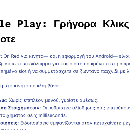
le Play: Γρήγορα Κλικς
οτε
et On Red για κινητά— και η εφαρμογή του Android— είνα
βρίσκεστε σε διάλειμμα για καφέ είτε περιμένετε στη σειρ
πημένο slot ή να συμμετάσχετε σε ζωντανό παιχνίδι με λί
 στο κινητό περιλαμβάνει:
λικ:
Χωρίς επιπλέον μενού, γυρίστε αμέσως.
ιση Στοιχημάτων:
Οι ρυθμιστές ολίσθησης σας επιτρέπου
τοιχήματος σε χ milliseconds.
οιήσεις:
Ειδοποιήσεις εμφανίζονται όταν πετυχαίνετε με