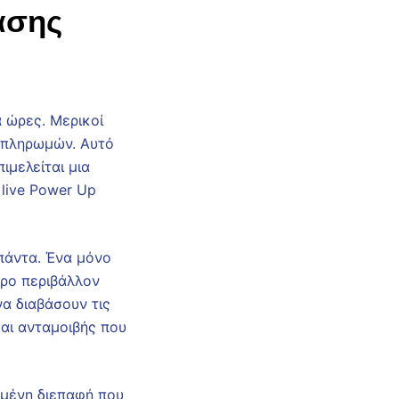
ασης
α ώρες. Μερικοί
 πληρωμών. Αυτό
ιμελείται μια
live Power Up
πάντα. Ένα μόνο
ορο περιβάλλον
να διαβάσουν τις
αι ανταμοιβής που
ημένη διεπαφή που