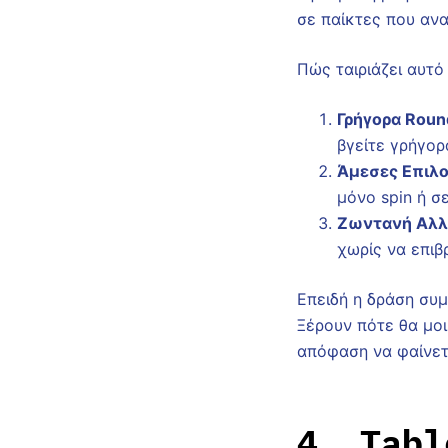
σε παίκτες που αν
Πώς ταιριάζει αυτό
Γρήγορα Roun
βγείτε γρήγορ
Άμεσες Επιλο
μόνο spin ή σε
Ζωντανή Αλλ
χωρίς να επιβ
Επειδή η δράση συμ
Ξέρουν πότε θα μο
απόφαση να φαίνετ
4. Tabl