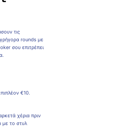
άσουν τις
 γρήγορα rounds με
oker σου επιτρέπει
α.
επιπλέον €10.
αρκετά χέρια πριν
α με το στυλ