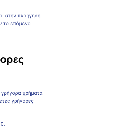
οι στην πλοήγηση
ν το επόμενο
ορες
ε γρήγορα χρήματα
κετές γρήγορες
0.