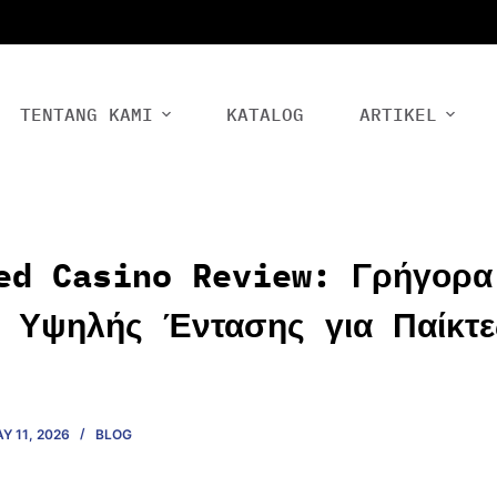
TENTANG KAMI
KATALOG
ARTIKEL
ed Casino Review: Γρήγορα
 Υψηλής Έντασης για Παίκτε
Y 11, 2026
BLOG