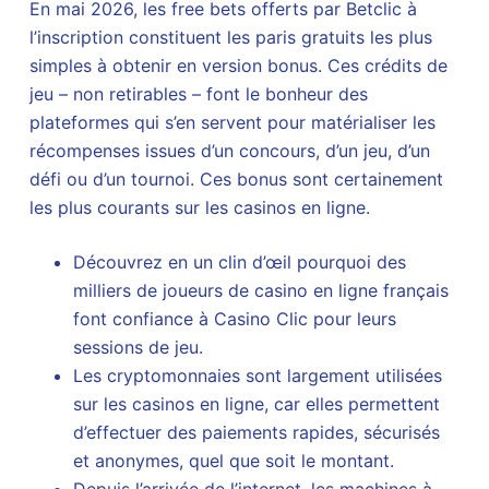
En mai 2026, les free bets offerts par Betclic à
l’inscription constituent les paris gratuits les plus
simples à obtenir en version bonus. Ces crédits de
jeu – non retirables – font le bonheur des
plateformes qui s’en servent pour matérialiser les
récompenses issues d’un concours, d’un jeu, d’un
défi ou d’un tournoi. Ces bonus sont certainement
les plus courants sur les casinos en ligne.
Découvrez en un clin d’œil pourquoi des
milliers de joueurs de casino en ligne français
font confiance à Casino Clic pour leurs
sessions de jeu.
Les cryptomonnaies sont largement utilisées
sur les casinos en ligne, car elles permettent
d’effectuer des paiements rapides, sécurisés
et anonymes, quel que soit le montant.