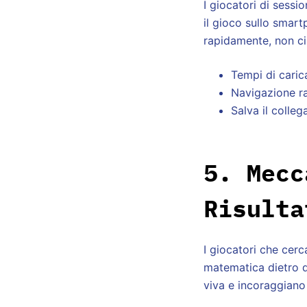
I giocatori di sessi
il gioco sullo smart
rapidamente, non ci
Tempi di caric
Navigazione rap
Salva il colle
5. Mecc
Risulta
I giocatori che cerc
matematica dietro q
viva e incoraggiano 