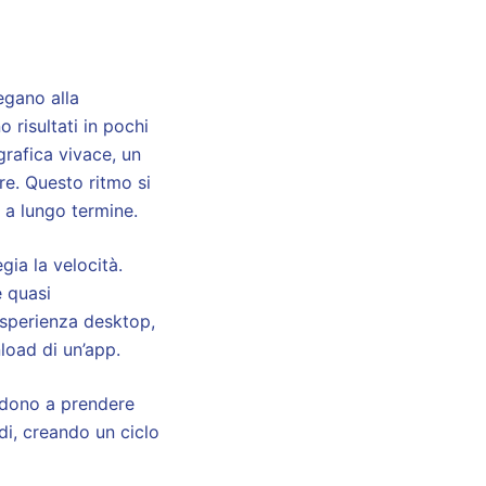
egano alla
risultati in pochi
grafica vivace, un
re. Questo ritmo si
e a lungo termine.
gia la velocità.
e quasi
’esperienza desktop,
load di un’app.
ndono a prendere
di, creando un ciclo