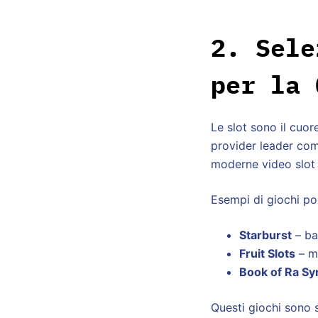
2. Sele
per la 
Le slot sono il cuor
provider leader com
moderne video slot 
Esempi di giochi pop
Starburst
– bas
Fruit Slots
– m
Book of Ra Sy
Questi giochi sono s