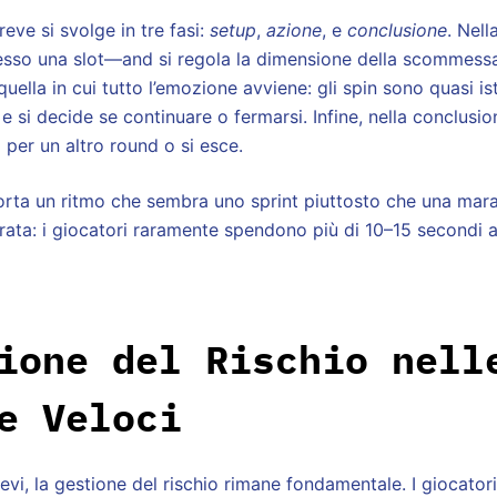
reve si svolge in tre fasi:
setup
,
azione
, e
conclusione
. Nell
sso una slot—and si regola la dimensione della scommessa
quella in cui tutto l’emozione avviene: gli spin sono quasi ist
 e si decide se continuare o fermarsi. Infine, nella conclusion
ll per un altro round o si esce.
rta un ritmo che sembra uno sprint piuttosto che una mara
rrata: i giocatori raramente spendono più di 10–15 secondi 
ione del Rischio nell
e Veloci
evi, la gestione del rischio rimane fondamentale. I giocato