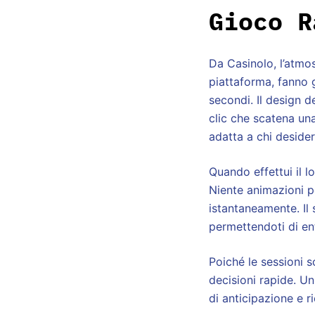
Gioco R
Da Casinolo, l’atmos
piattaforma, fanno 
secondi. Il design d
clic che scatena una
adatta a chi desidera
Quando effettui il lo
Niente animazioni p
istantaneamente. Il 
permettendoti di en
Poiché le sessioni 
decisioni rapide. Un
di anticipazione e r