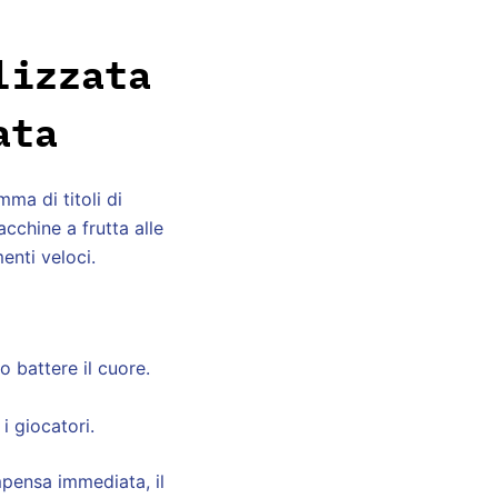
lizzata
ata
ma di titoli di
cchine a frutta alle
enti veloci.
o battere il cuore.
i giocatori.
ompensa immediata, il