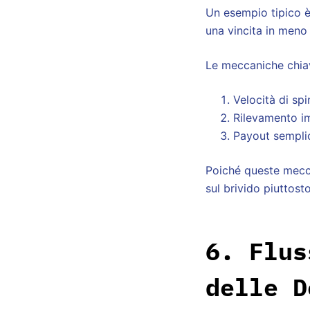
Un esempio tipico è
una vincita in meno
Le meccaniche chia
Velocità di sp
Rilevamento im
Payout sempli
Poiché queste mecca
sul brivido piuttosto
6. Flus
delle D