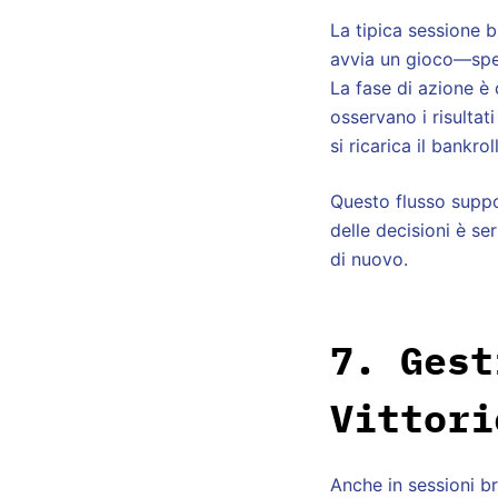
La tipica sessione b
avvia un gioco—spe
La fase di azione è 
osservano i risultati
si ricarica il bankro
Questo flusso suppo
delle decisioni è se
di nuovo.
7. Gest
Vittori
Anche in sessioni br