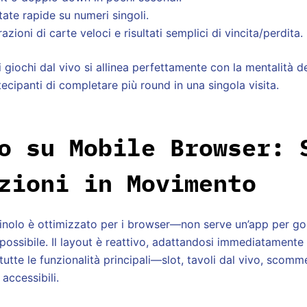
tate rapide su numeri singoli.
azioni di carte veloci e risultati semplici di vincita/perdita.
i giochi dal vivo si allinea perfettamente con la mentalità d
cipanti di completare più round in una singola visita.
o su Mobile Browser: 
zioni in Movimento
asinolo è ottimizzato per i browser—non serve un’app per go
possibile. Il layout è reattivo, adattandosi immediatamente 
 tutte le funzionalità principali—slot, tavoli dal vivo, sco
accessibili.