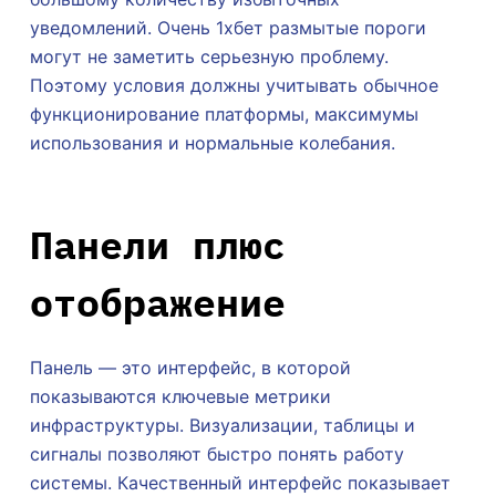
уведомлений. Очень 1хбет размытые пороги
могут не заметить серьезную проблему.
Поэтому условия должны учитывать обычное
функционирование платформы, максимумы
использования и нормальные колебания.
Панели плюс
отображение
Панель — это интерфейс, в которой
показываются ключевые метрики
инфраструктуры. Визуализации, таблицы и
сигналы позволяют быстро понять работу
системы. Качественный интерфейс показывает