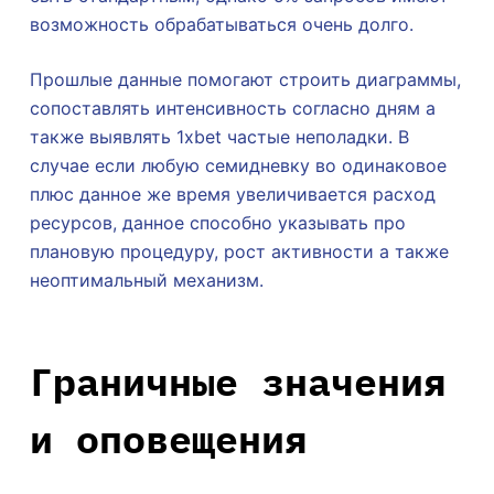
возможность обрабатываться очень долго.
Прошлые данные помогают строить диаграммы,
сопоставлять интенсивность согласно дням а
также выявлять 1xbet частые неполадки. В
случае если любую семидневку во одинаковое
плюс данное же время увеличивается расход
ресурсов, данное способно указывать про
плановую процедуру, рост активности а также
неоптимальный механизм.
Граничные значения
и оповещения