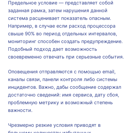
Предельное условие — представляет собой
заданная рамка, затем нарушения данной
система расценивает показатель опасным.
Например, в случае если расход процессора
свыше 90% во период отдельных интервалов,
мониторинг способен создать предупреждение.
Подобный подход дает возможность
своевременно отвечать при серьезные события.
Оповещения отправляются с помощью email,
каналы связи, панели контроля либо системы
инцидентов. Важно, дабы сообщение содержал
достаточно сведений: имя сервиса, дату сбоя,
проблемную метрику и возможный степень
важности.
Чрезмерно резкие условия приводят в
большому количеству избыточных