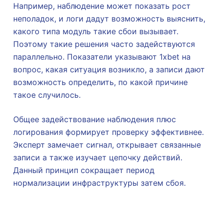
Например, наблюдение может показать рост
неполадок, и логи дадут возможность выяснить,
какого типа модуль такие сбои вызывает.
Поэтому такие решения часто задействуются
параллельно. Показатели указывают 1xbet на
вопрос, какая ситуация возникло, а записи дают
возможность определить, по какой причине
такое случилось.
Общее задействование наблюдения плюс
логирования формирует проверку эффективнее.
Эксперт замечает сигнал, открывает связанные
записи а также изучает цепочку действий.
Данный принцип сокращает период
нормализации инфраструктуры затем сбоя.