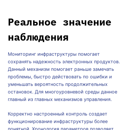
Реальное значение
наблюдения
Мониторинг инфраструктуры помогает
сохранять надежность электронных продуктов.
Данный механизм помогает раньше замечать
проблемы, быстро действовать по ошибки и
уменьшать вероятность продолжительных
остановок. Для многоуровневой среды данное
главный из главных механизмов управления.
Корректно настроенный контроль создает
функционирование инфраструктуры более
понятной. Хронология параметров позволяет