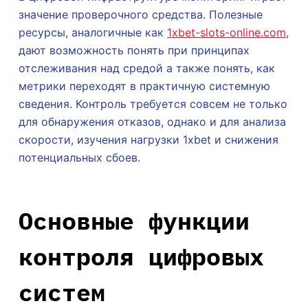
значение проверочного средства. Полезные
ресурсы, аналогичные как
1xbet-slots-online.com
,
дают возможность понять при принципах
отслеживания над средой а также понять, как
метрики переходят в практичную системную
сведения. Контроль требуется совсем не только
для обнаружения отказов, однако и для анализа
скорости, изучения нагрузки 1xbet и снижения
потенциальных сбоев.
Основные функции
контроля цифровых
систем