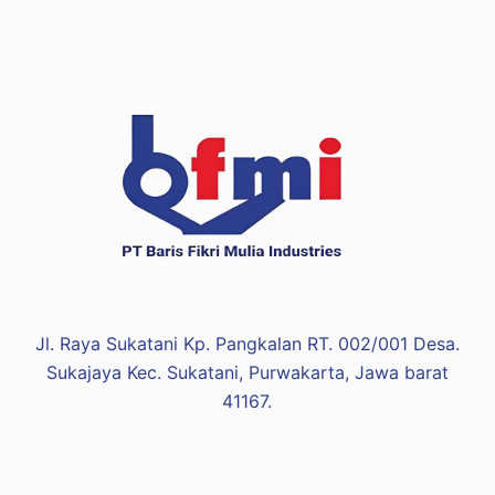
Jl. Raya Sukatani Kp. Pangkalan RT. 002/001 Desa.
Sukajaya Kec. Sukatani, Purwakarta, Jawa barat
41167.