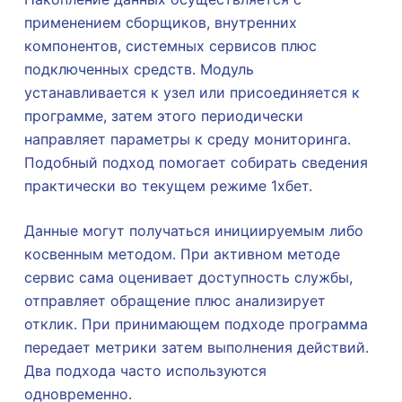
применением сборщиков, внутренних
компонентов, системных сервисов плюс
подключенных средств. Модуль
устанавливается к узел или присоединяется к
программе, затем этого периодически
направляет параметры к среду мониторинга.
Подобный подход помогает собирать сведения
практически во текущем режиме 1хбет.
Данные могут получаться инициируемым либо
косвенным методом. При активном методе
сервис сама оценивает доступность службы,
отправляет обращение плюс анализирует
отклик. При принимающем подходе программа
передает метрики затем выполнения действий.
Два подхода часто используются
одновременно.