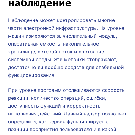
наблюдение
Наблюдение может контролировать многие
части электронной инфраструктуры. На уровне
машин измеряются вычислительный модуль,
оперативная емкость, накопительное
хранилище, сетевой поток и состояние
системной среды. Эти метрики отображают,
достаточно ли вообще средств для стабильной
функционирования.
При уровне программ отслеживаются скорость
реакции, количество операций, ошибки,
доступность функций и корректность
выполнения действий. Данный надзор позволяет
определить, как сервис функционирует с
позиции восприятия пользователя и в какой