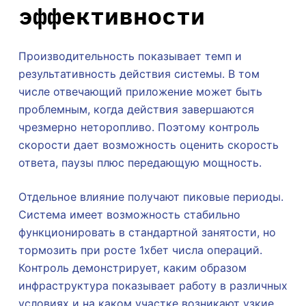
эффективности
Производительность показывает темп и
результативность действия системы. В том
числе отвечающий приложение может быть
проблемным, когда действия завершаются
чрезмерно неторопливо. Поэтому контроль
скорости дает возможность оценить скорость
ответа, паузы плюс передающую мощность.
Отдельное влияние получают пиковые периоды.
Система имеет возможность стабильно
функционировать в стандартной занятости, но
тормозить при росте 1хбет числа операций.
Контроль демонстрирует, каким образом
инфраструктура показывает работу в различных
условиях и на каком участке возникают узкие