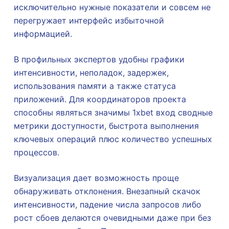
исключительно нужные показатели и совсем не
перегружает интерфейс избыточной
информацией.
В профильных экспертов удобны графики
интенсивности, неполадок, задержек,
использования памяти а также статуса
приложений. Для координаторов проекта
способны являться значимы 1xbet вход сводные
метрики доступности, быстрота выполнения
ключевых операций плюс количество успешных
процессов.
Визуализация дает возможность проще
обнаруживать отклонения. Внезапный скачок
интенсивности, падение числа запросов либо
рост сбоев делаются очевидными даже при без