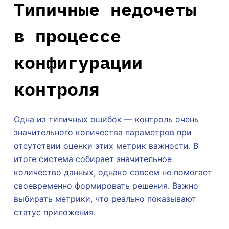
Типичные недочеты
в процессе
конфигурации
контроля
Одна из типичных ошибок — контроль очень
значительного количества параметров при
отсутствии оценки этих метрик важности. В
итоге система собирает значительное
количество данных, однако совсем не помогает
своевременно формировать решения. Важно
выбирать метрики, что реально показывают
статус приложения.