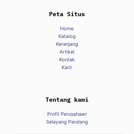
Peta Situs
Home
Katalog
Keranjang
Artikel
Kontak
Karir
Tentang kami
Profil Perusahaan
Selayang Pandang