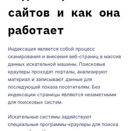
сайтов и как она
работает
Индексация является собой процесс
сканирования и внесения веб-страниц в массив
данных искательной машины. Поисковые
краулеры проходят порталы, анализируют
материал и записывают данные для
последующей показа посетителям. Без
индексации страницы являются незаметными
для поисковых систем.
Искательные системы задействуют
специальные программы-краулеры для поиска