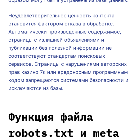
образом могут быть устранены из базы данных.
Неудовлетворительное ценность контента
становится фактором отказа в обработке.
Автоматически произведенные содержимое,
страницы с излишней объявлениями и
публикации без полезной информации не
соответствуют стандартам поисковых
сервисов. Страницы с нарушениями авторских
прав казино 7к или вредоносным программным
кодом запрещаются системами безопасности и
исключаются из базы.
Функция файла
robots.txt и meta