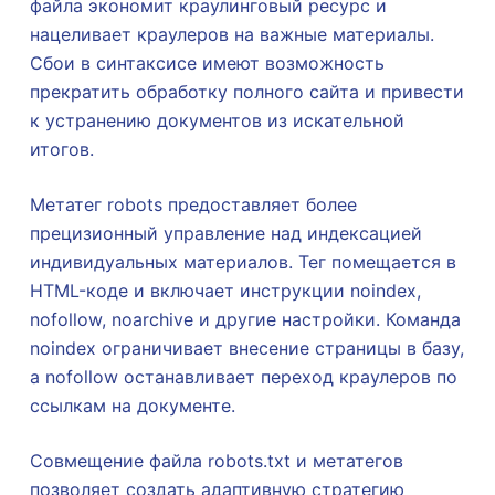
файла экономит краулинговый ресурс и
нацеливает краулеров на важные материалы.
Сбои в синтаксисе имеют возможность
прекратить обработку полного сайта и привести
к устранению документов из искательной
итогов.
Метатег robots предоставляет более
прецизионный управление над индексацией
индивидуальных материалов. Тег помещается в
HTML-коде и включает инструкции noindex,
nofollow, noarchive и другие настройки. Команда
noindex ограничивает внесение страницы в базу,
а nofollow останавливает переход краулеров по
ссылкам на документе.
Совмещение файла robots.txt и метатегов
позволяет создать адаптивную стратегию