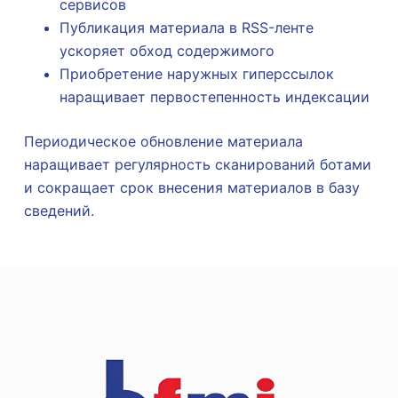
сервисов
Публикация материала в RSS-ленте
ускоряет обход содержимого
Приобретение наружных гиперссылок
наращивает первостепенность индексации
Периодическое обновление материала
наращивает регулярность сканирований ботами
и сокращает срок внесения материалов в базу
сведений.