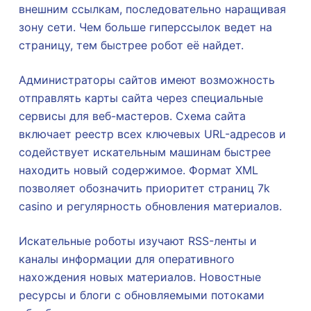
внешним ссылкам, последовательно наращивая
зону сети. Чем больше гиперссылок ведет на
страницу, тем быстрее робот её найдет.
Администраторы сайтов имеют возможность
отправлять карты сайта через специальные
сервисы для веб-мастеров. Схема сайта
включает реестр всех ключевых URL-адресов и
содействует искательным машинам быстрее
находить новый содержимое. Формат XML
позволяет обозначить приоритет страниц 7k
casino и регулярность обновления материалов.
Искательные роботы изучают RSS-ленты и
каналы информации для оперативного
нахождения новых материалов. Новостные
ресурсы и блоги с обновляемыми потоками