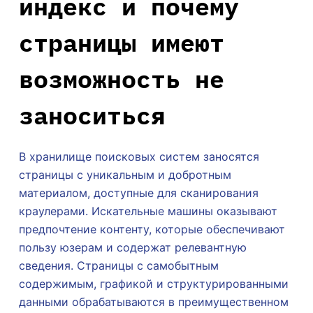
индекс и почему
страницы имеют
возможность не
заноситься
В хранилище поисковых систем заносятся
страницы с уникальным и добротным
материалом, доступные для сканирования
краулерами. Искательные машины оказывают
предпочтение контенту, которые обеспечивают
пользу юзерам и содержат релевантную
сведения. Страницы с самобытным
содержимым, графикой и структурированными
данными обрабатываются в преимущественном