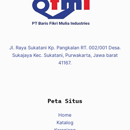
Jl. Raya Sukatani Kp. Pangkalan RT. 002/001 Desa.
Sukajaya Kec. Sukatani, Purwakarta, Jawa barat
41167.
Peta Situs
Home
Katalog