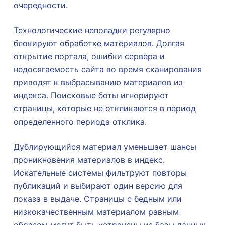
очередности.
Технологические неполадки регулярно
блокируют обработке материалов. Долгая
открытие портала, ошибки сервера и
недосягаемость сайта во время сканирования
приводят к выбрасыванию материалов из
индекса. Поисковые боты игнорируют
страницы, которые не откликаются в период
определенного периода отклика.
Дублирующийся материал уменьшает шансы
проникновения материалов в индекс.
Искательные системы фильтруют повторы
публикаций и выбирают один версию для
показа в выдаче. Страницы с бедным или
низкокачественным материалом равным