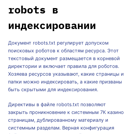
robots в
индексировании
Документ robots.txt регулирует допуском
поисковых роботов к областям ресурса. Этот
текстовый документ размещается в корневой
директории и включает правила для роботов.
Хозяева ресурсов указывают, какие страницы и
папки можно индексировать, а какие призваны
быть скрытыми для индексирования.
Директивы в файле robots.txt позволяют
закрыть проникновение к системным 7К казино
страницам, дублированному материалу и
системным разделам. Верная конфигурация