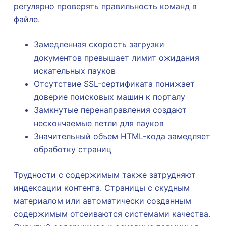
регулярно проверять правильность команд в
файле.
Замедленная скорость загрузки
документов превышает лимит ожидания
искательных пауков
Отсутствие SSL-сертификата понижает
доверие поисковых машин к порталу
Замкнутые перенаправления создают
нескончаемые петли для пауков
Значительный объем HTML-кода замедляет
обработку страниц
Трудности с содержимым также затрудняют
индексации контента. Страницы с скудным
материалом или автоматически созданным
содержимым отсеиваются системами качества.