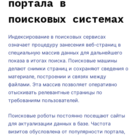
портала в
поисковых системах
Индексирование в поисковых сервисах
означает процедуру занесения веб-страниц в
специальную массив данных для дальнейшего
показа в итогах поиска. Поисковые машины
делают снимки страниц и сохраняют сведения о
материале, построении и связях между
файлами. Эта массив позволяет оперативно
отыскивать релевантные страницы по
требованиям пользователей.
Поисковые роботы постоянно посещают сайты
для актуализации данных в базе. Частота
визитов обусловлена от популярности портала,