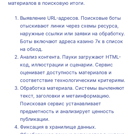
материалов в поисковую итоги.
Выявление URL-адресов. Поисковые боты
отыскивают линки через схемы ресурса,
наружные ссылки или заявки на обработку.
Боты включают адреса казино 7к в список
на обход.
Анализ контента. Пауки загружают HTML-
код, иллюстрации и сценарии. Сервис
оценивает доступность материалов и
соответствие технологическим критериям.
Обработка материала. Системы вычленяют
текст, заголовки и метаинформацию.
Поисковая сервис устанавливает
предметность и анализирует ценность
публикации.
Фиксация в хранилище данных.