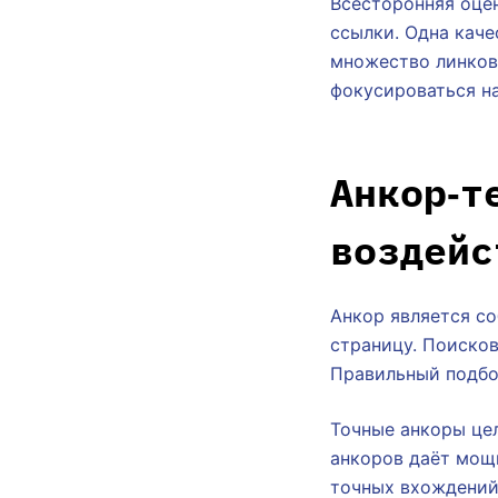
Всесторонняя оце
ссылки. Одна каче
множество линков
фокусироваться на
Анкор‑т
воздейс
Анкор является со
страницу. Поиско
Правильный подбо
Точные анкоры це
анкоров даёт мощ
точных вхождений