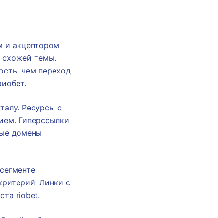
м и акцептором
 схожей темы.
ость, чем переход
риобет.
талу. Ресурсы с
ием. Гиперссылки
дые домены
сегменте.
критерий. Линки с
та riobet.