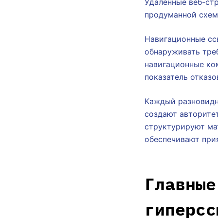
Удалённые веб-стр
продуманной схем
Навигационные сс
обнаруживать тре
навигационные ко
показатель отказо
Каждый разновидн
создают авторитет
структурируют ма
обеспечивают прия
Главные
гиперсс