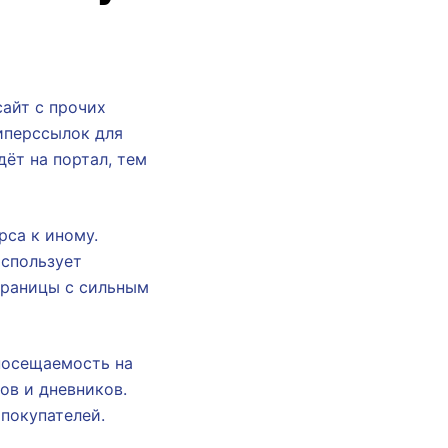
сайт с прочих
иперссылок для
ёт на портал, тем
са к иному.
использует
траницы с сильным
посещаемость на
ов и дневников.
покупателей.