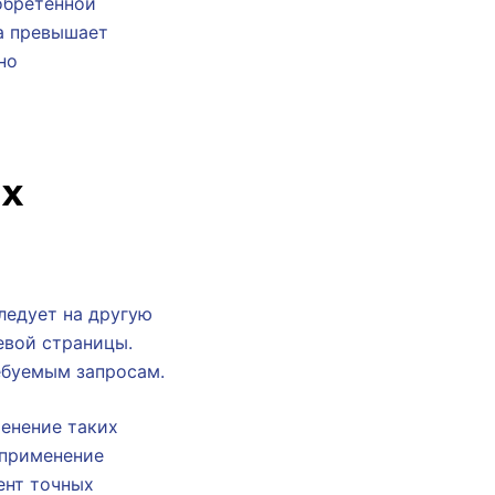
обретённой
са превышает
но
их
ледует на другую
евой страницы.
ебуемым запросам.
енение таких
 применение
ент точных