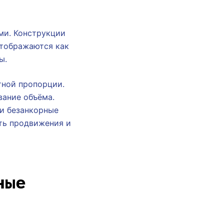
ми. Конструкции
отображаются как
ы.
тной пропорции.
вание объёма.
и безанкорные
ть продвижения и
ные