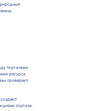
Природный
изваны
жду порталами.
ние ресурса.
емы проверяют
 создают
кциями портала.