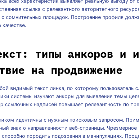
нка всех характеристик выявляет реальную выгоду от 
ственная ссылка с релевантного авторитетного ресур
 с сомнительных площадок. Построение профиля долж
 качестве.
екст: типы анкоров и 
твие на продвижение
бой видимый текст линка, по которому пользователь с
вики системы изучают анкоры для выявления темы цел
р ссылочных надписей повышает релевантность по тр
ликом идентичны с нужным поисковым запросом. Прим
ный знак о направленности веб-страницы. Чрезмерное
 способно породить подозрения в манипуляциях. Проц