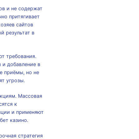
ов и не содержат
чно притягивает
озяев сайтов
й результат в
ют требования.
 и добавление в
е приёмы, но не
ят угрозы.
кциям. Массовая
сятся к
яции и применяют
бет казино.
рочная стратегия