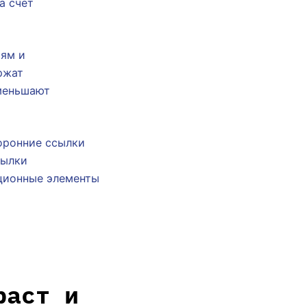
а счёт
иям и
ржат
уменьшают
оронние ссылки
сылки
ционные элементы
раст и