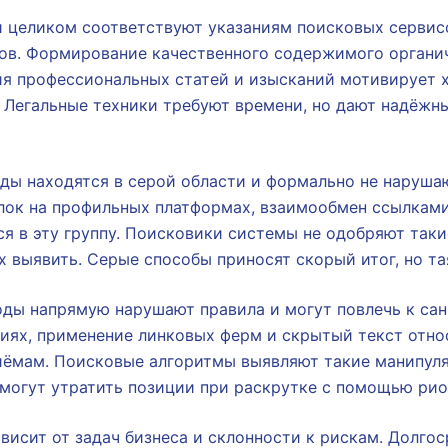
и целиком соответствуют указаниям поисковых сервис
ов. Формирование качественного содержимого органи
ия профессиональных статей и изысканий мотивирует х
. Легальные техники требуют времени, но дают надёжны
ды находятся в серой области и формально не наруша
лок на профильных платформах, взаимообмен ссылками
ся в эту группу. Поисковики системы не одобряют таки
х выявить. Серые способы приносят скорый итог, но та
ды напрямую нарушают правила и могут повлечь к сан
иях, применение линковых ферм и скрытый текст отно
ёмам. Поисковые алгоритмы выявляют такие манипул
могут утратить позиции при раскрутке с помощью рио
висит от задач бизнеса и склонности к рискам. Долгос