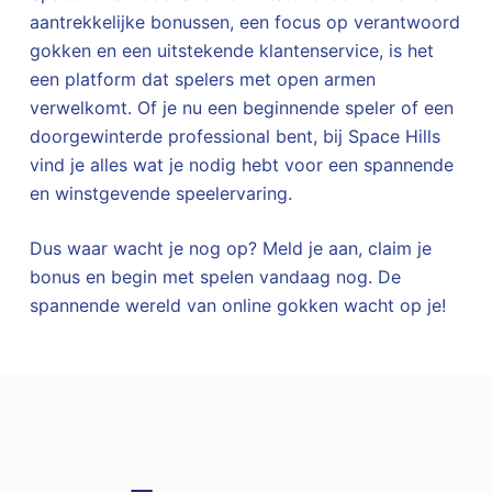
aantrekkelijke bonussen, een focus op verantwoord
gokken en een uitstekende klantenservice, is het
een platform dat spelers met open armen
verwelkomt. Of je nu een beginnende speler of een
doorgewinterde professional bent, bij Space Hills
vind je alles wat je nodig hebt voor een spannende
en winstgevende speelervaring.
Dus waar wacht je nog op? Meld je aan, claim je
bonus en begin met spelen vandaag nog. De
spannende wereld van online gokken wacht op je!