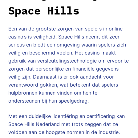
Space Hills
Een van de grootste zorgen van spelers in online
casino’s is veiligheid. Space Hills neemt dit zeer
serieus en biedt een omgeving waarin spelers zich
veilig en beschermd voelen. Het casino maakt
gebruik van versleutelingstechnologie om ervoor te
zorgen dat persoonlijke en financiële gegevens
veilig zijn. Daarnaast is er ook aandacht voor
verantwoord gokken, wat betekent dat spelers
hulpbronnen kunnen vinden om hen te
ondersteunen bij hun speelgedrag.
Met een duidelijke licentiëring en certificering kan
Space Hills Nederland met trots zeggen dat ze
voldoen aan de hoogste normen in de industrie.