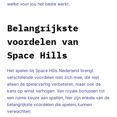
welke voor jou het beste werkt.
Belangrijkste
voordelen van
Space Hills
Het spelen bij Space Hills Nederland brengt
verschillende voordelen met zich mee, die niet
alleen de spelervaring verbeteren, maar ook de
kans op winst verhogen. Van royale bonussen tot
een ruime keuze aan spellen, hier zijn enkele van de
belangrijkste voordelen die spelers kunnen
verwachten: