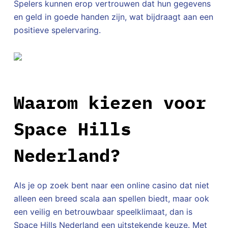
Spelers kunnen erop vertrouwen dat hun gegevens
en geld in goede handen zijn, wat bijdraagt aan een
positieve spelervaring.
Waarom kiezen voor
Space Hills
Nederland?
Als je op zoek bent naar een online casino dat niet
alleen een breed scala aan spellen biedt, maar ook
een veilig en betrouwbaar speelklimaat, dan is
Space Hills Nederland een uitstekende keuze. Met