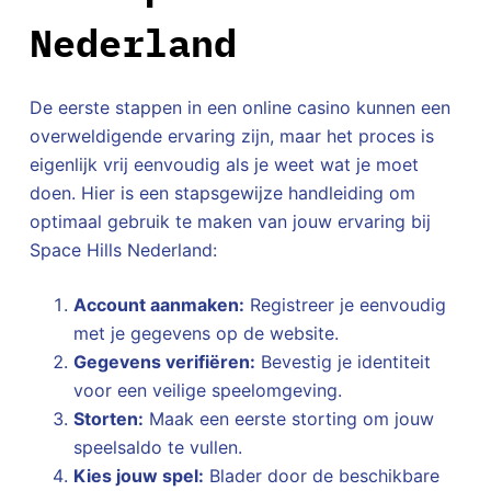
Nederland
De eerste stappen in een online casino kunnen een
overweldigende ervaring zijn, maar het proces is
eigenlijk vrij eenvoudig als je weet wat je moet
doen. Hier is een stapsgewijze handleiding om
optimaal gebruik te maken van jouw ervaring bij
Space Hills Nederland:
Account aanmaken:
Registreer je eenvoudig
met je gegevens op de website.
Gegevens verifiëren:
Bevestig je identiteit
voor een veilige speelomgeving.
Storten:
Maak een eerste storting om jouw
speelsaldo te vullen.
Kies jouw spel:
Blader door de beschikbare