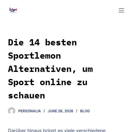
S
k
i
p
t
Die 14 besten
o
Sportlemon
c
o
Alternativen, um
n
t
Sport online zu
e
n
schauen
t
PERSONALIA
JUNE 28, 2026
BLOG
Darüber hinaus bringt es viele verschiedene