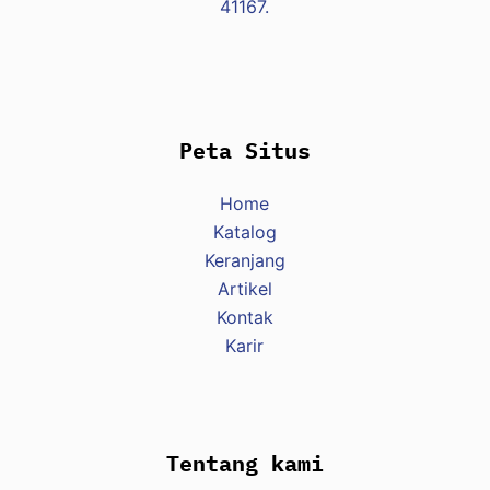
41167.
Peta Situs
Home
Katalog
Keranjang
Artikel
Kontak
Karir
Tentang kami