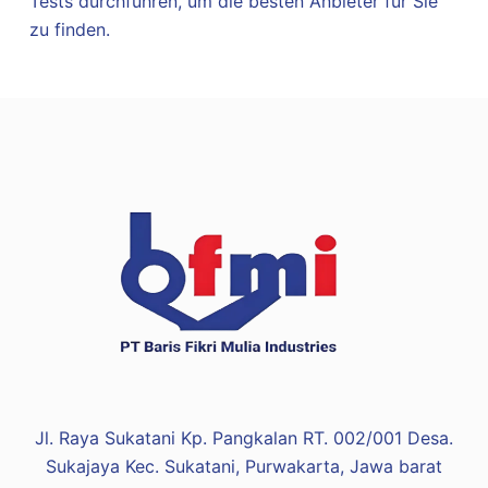
Tests durchführen, um die besten Anbieter für Sie
zu finden.
Jl. Raya Sukatani Kp. Pangkalan RT. 002/001 Desa.
Sukajaya Kec. Sukatani, Purwakarta, Jawa barat