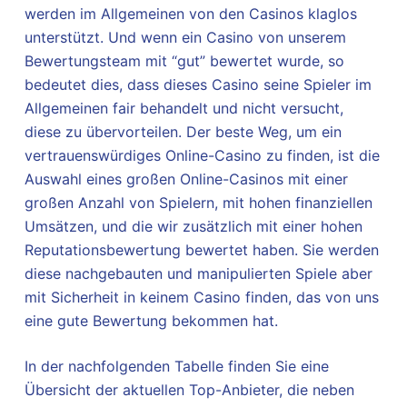
werden im Allgemeinen von den Casinos klaglos
unterstützt. Und wenn ein Casino von unserem
Bewertungsteam mit “gut” bewertet wurde, so
bedeutet dies, dass dieses Casino seine Spieler im
Allgemeinen fair behandelt und nicht versucht,
diese zu übervorteilen. Der beste Weg, um ein
vertrauenswürdiges Online-Casino zu finden, ist die
Auswahl eines großen Online-Casinos mit einer
großen Anzahl von Spielern, mit hohen finanziellen
Umsätzen, und die wir zusätzlich mit einer hohen
Reputationsbewertung bewertet haben. Sie werden
diese nachgebauten und manipulierten Spiele aber
mit Sicherheit in keinem Casino finden, das von uns
eine gute Bewertung bekommen hat.
In der nachfolgenden Tabelle finden Sie eine
Übersicht der aktuellen Top-Anbieter, die neben