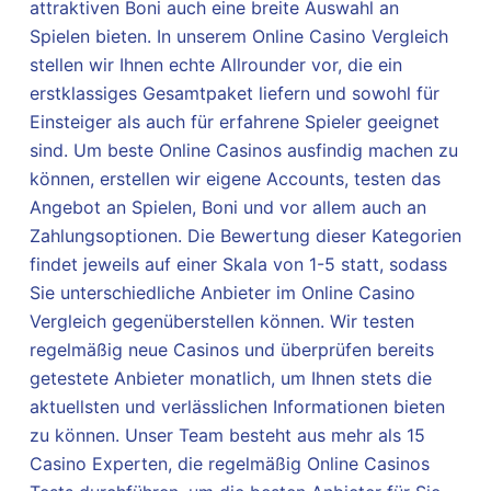
attraktiven Boni auch eine breite Auswahl an
Spielen bieten. In unserem Online Casino Vergleich
stellen wir Ihnen echte Allrounder vor, die ein
erstklassiges Gesamtpaket liefern und sowohl für
Einsteiger als auch für erfahrene Spieler geeignet
sind. Um beste Online Casinos ausfindig machen zu
können, erstellen wir eigene Accounts, testen das
Angebot an Spielen, Boni und vor allem auch an
Zahlungsoptionen. Die Bewertung dieser Kategorien
findet jeweils auf einer Skala von 1-5 statt, sodass
Sie unterschiedliche Anbieter im Online Casino
Vergleich gegenüberstellen können. Wir testen
regelmäßig neue Casinos und überprüfen bereits
getestete Anbieter monatlich, um Ihnen stets die
aktuellsten und verlässlichen Informationen bieten
zu können. Unser Team besteht aus mehr als 15
Casino Experten, die regelmäßig Online Casinos