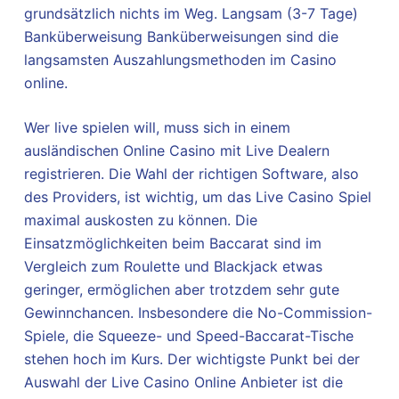
grundsätzlich nichts im Weg. Langsam (3-7 Tage)
Banküberweisung Banküberweisungen sind die
langsamsten Auszahlungsmethoden im Casino
online.
Wer live spielen will, muss sich in einem
ausländischen Online Casino mit Live Dealern
registrieren. Die Wahl der richtigen Software, also
des Providers, ist wichtig, um das Live Casino Spiel
maximal auskosten zu können. Die
Einsatzmöglichkeiten beim Baccarat sind im
Vergleich zum Roulette und Blackjack etwas
geringer, ermöglichen aber trotzdem sehr gute
Gewinnchancen. Insbesondere die No-Commission-
Spiele, die Squeeze- und Speed-Baccarat-Tische
stehen hoch im Kurs. Der wichtigste Punkt bei der
Auswahl der Live Casino Online Anbieter ist die