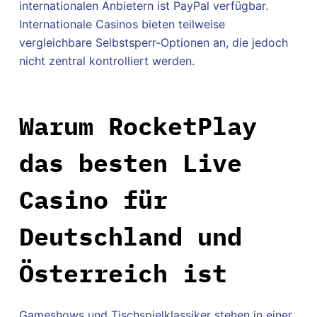
internationalen Anbietern ist PayPal verfügbar.
Internationale Casinos bieten teilweise
vergleichbare Selbstsperr-Optionen an, die jedoch
nicht zentral kontrolliert werden.
Warum RocketPlay
das besten Live
Casino für
Deutschland und
Österreich ist
Gameshows und Tischspielklassiker stehen in einer