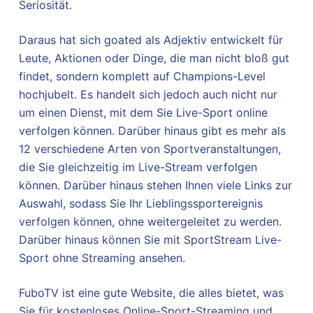
Seriosität.
Daraus hat sich goated als Adjektiv entwickelt für
Leute, Aktionen oder Dinge, die man nicht bloß gut
findet, sondern komplett auf Champions-Level
hochjubelt. Es handelt sich jedoch auch nicht nur
um einen Dienst, mit dem Sie Live-Sport online
verfolgen können. Darüber hinaus gibt es mehr als
12 verschiedene Arten von Sportveranstaltungen,
die Sie gleichzeitig im Live-Stream verfolgen
können. Darüber hinaus stehen Ihnen viele Links zur
Auswahl, sodass Sie Ihr Lieblingssportereignis
verfolgen können, ohne weitergeleitet zu werden.
Darüber hinaus können Sie mit SportStream Live-
Sport ohne Streaming ansehen.
FuboTV ist eine gute Website, die alles bietet, was
Sie für kostenloses Online-Sport-Streaming und