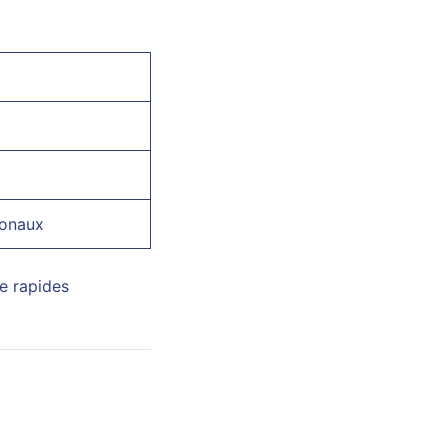
ionaux
e rapides