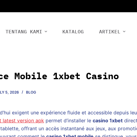
TENTANG KAMI
KATALOG
ARTIKEL
ce Mobile 1xbet Casino
LY 5, 2026
BLOG
d’hui exigent une expérience fluide et accessible depuis leu
t latest version apk
permet d’installer le
casino 1xbet
direc
ablette, offrant un accès instantané aux jeux, aux promoti
ouvrant comment le
casino 1xbet mobile
se distingue, vous