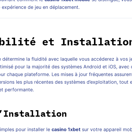
 expérience de jeu en déplacement.
bilité et Installatio
 détermine la fluidité avec laquelle vous accéderez à vos j
timisé pour la majorité des systèmes Android et iOS, avec
our chaque plateforme. Les mises à jour fréquentes assuren
ersions les plus récentes des systèmes d’exploitation, tout 
 et performante.
’Installation
imples pour installer le
casino 1xbet
sur votre appareil mobi