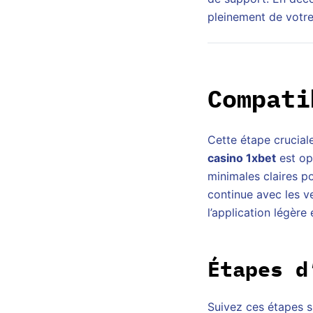
pleinement de votre
Compati
Cette étape cruciale
casino 1xbet
est op
minimales claires p
continue avec les v
l’application légère
Étapes d
Suivez ces étapes s