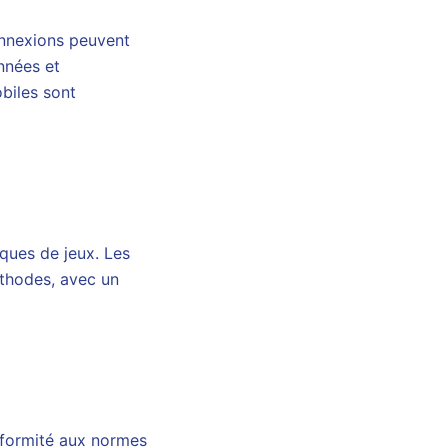
onnexions peuvent
nnées et
biles sont
iques de jeux. Les
éthodes, avec un
nformité aux normes