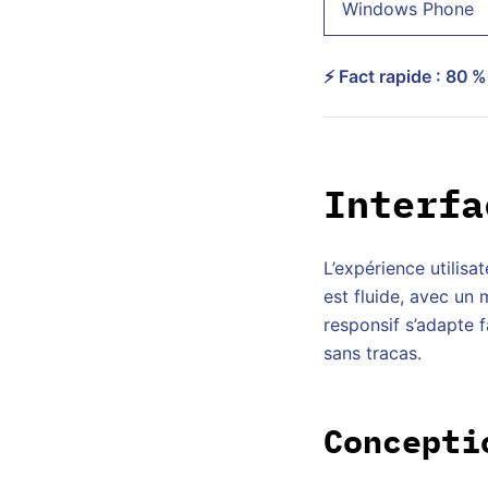
Windows Phone
⚡ Fact rapide : 80 %
Interfa
L’expérience utilisa
est fluide, avec un 
responsif s’adapte f
sans tracas.
Concepti