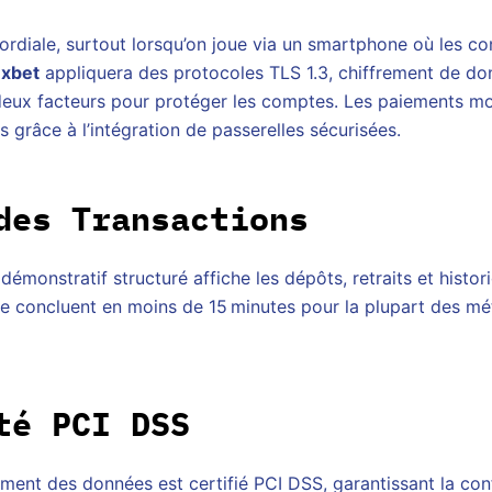
mordiale, surtout lorsqu’on joue via un smartphone où les c
1xbet
appliquera des protocoles TLS 1.3, chiffrement de do
à deux facteurs pour protéger les comptes. Les paiements mo
 grâce à l’intégration de passerelles sécurisées.
des Transactions
émonstratif structuré affiche les dépôts, retraits et histor
 se concluent en moins de 15 minutes pour la plupart des m
té PCI DSS
ement des données est certifié PCI DSS, garantissant la co