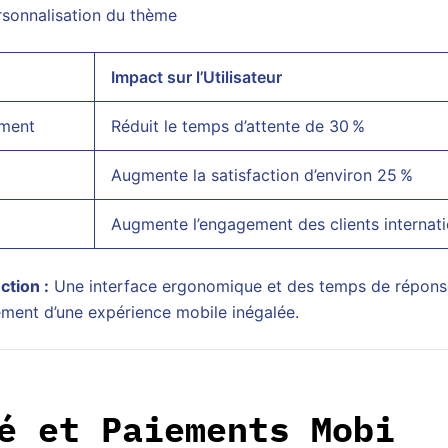
rsonnalisation du thème
Impact sur l’Utilisateur
ment
Réduit le temps d’attente de 30 %
Augmente la satisfaction d’environ 25 %
Augmente l’engagement des clients internat
ction :
Une interface ergonomique et des temps de répons
ement d’une expérience mobile inégalée.
é et Paiements Mobi