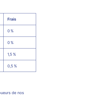
Frais
0 %
0 %
1,5 %
0,5 %
joueurs de nos