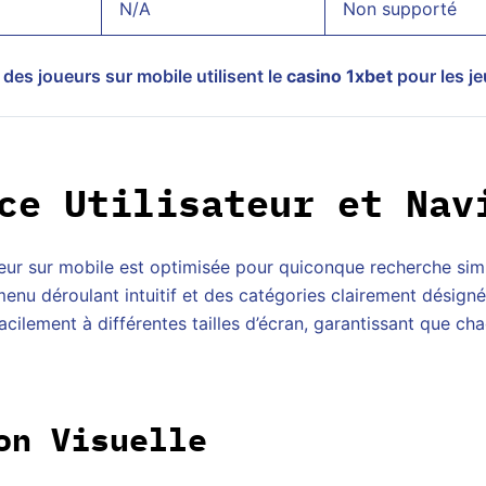
N/A
Non supporté
 des joueurs sur mobile utilisent le
casino 1xbet
pour les je
ce Utilisateur et Nav
teur sur mobile est optimisée pour quiconque recherche simpl
menu déroulant intuitif et des catégories clairement désign
acilement à différentes tailles d’écran, garantissant que cha
on Visuelle