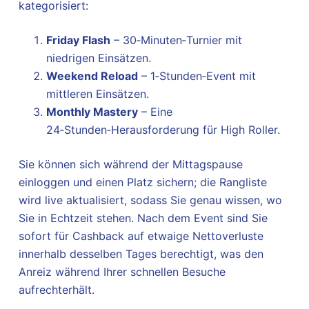
kategorisiert:
Friday Flash
– 30‑Minuten‑Turnier mit
niedrigen Einsätzen.
Weekend Reload
– 1‑Stunden‑Event mit
mittleren Einsätzen.
Monthly Mastery
– Eine
24‑Stunden‑Herausforderung für High Roller.
Sie können sich während der Mittagspause
einloggen und einen Platz sichern; die Rangliste
wird live aktualisiert, sodass Sie genau wissen, wo
Sie in Echtzeit stehen. Nach dem Event sind Sie
sofort für Cashback auf etwaige Nettoverluste
innerhalb desselben Tages berechtigt, was den
Anreiz während Ihrer schnellen Besuche
aufrechterhält.