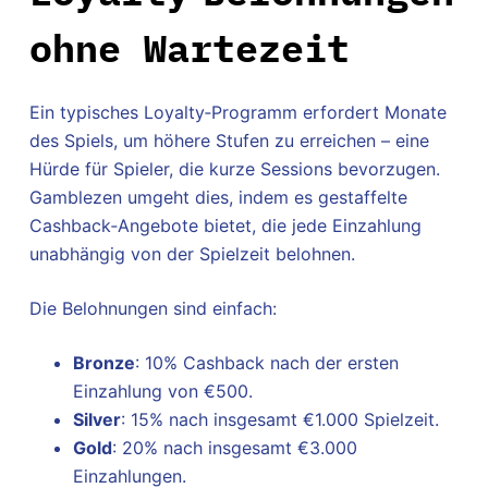
ohne Wartezeit
Ein typisches Loyalty‑Programm erfordert Monate
des Spiels, um höhere Stufen zu erreichen – eine
Hürde für Spieler, die kurze Sessions bevorzugen.
Gamblezen umgeht dies, indem es gestaffelte
Cashback‑Angebote bietet, die jede Einzahlung
unabhängig von der Spielzeit belohnen.
Die Belohnungen sind einfach:
Bronze
: 10% Cashback nach der ersten
Einzahlung von €500.
Silver
: 15% nach insgesamt €1.000 Spielzeit.
Gold
: 20% nach insgesamt €3.000
Einzahlungen.