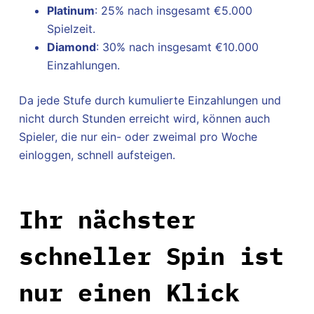
Platinum
: 25% nach insgesamt €5.000
Spielzeit.
Diamond
: 30% nach insgesamt €10.000
Einzahlungen.
Da jede Stufe durch kumulierte Einzahlungen und
nicht durch Stunden erreicht wird, können auch
Spieler, die nur ein- oder zweimal pro Woche
einloggen, schnell aufsteigen.
Ihr nächster
schneller Spin ist
nur einen Klick