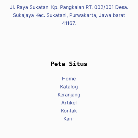
Jl. Raya Sukatani Kp. Pangkalan RT. 002/001 Desa.
Sukajaya Kec. Sukatani, Purwakarta, Jawa barat
41167.
Peta Situs
Home
Katalog
Keranjang
Artikel
Kontak
Karir