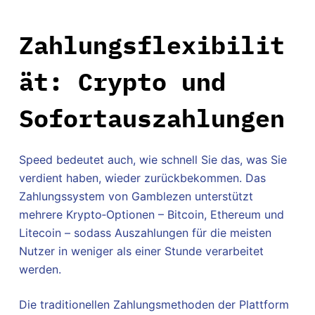
Zahlungsflexibilit
ät: Crypto und
Sofortauszahlungen
Speed bedeutet auch, wie schnell Sie das, was Sie
verdient haben, wieder zurückbekommen. Das
Zahlungssystem von Gamblezen unterstützt
mehrere Krypto‑Optionen – Bitcoin, Ethereum und
Litecoin – sodass Auszahlungen für die meisten
Nutzer in weniger als einer Stunde verarbeitet
werden.
Die traditionellen Zahlungsmethoden der Plattform