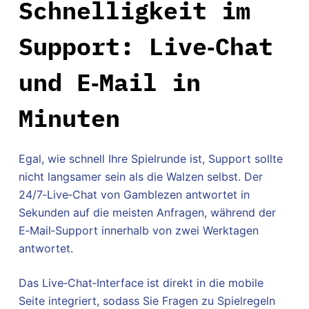
Schnelligkeit im
Support: Live‑Chat
und E‑Mail in
Minuten
Egal, wie schnell Ihre Spielrunde ist, Support sollte
nicht langsamer sein als die Walzen selbst. Der
24/7‑Live‑Chat von Gamblezen antwortet in
Sekunden auf die meisten Anfragen, während der
E‑Mail‑Support innerhalb von zwei Werktagen
antwortet.
Das Live‑Chat‑Interface ist direkt in die mobile
Seite integriert, sodass Sie Fragen zu Spielregeln