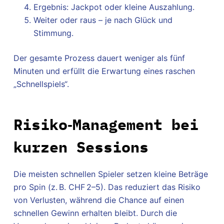
Ergebnis: Jackpot oder kleine Auszahlung.
Weiter oder raus – je nach Glück und
Stimmung.
Der gesamte Prozess dauert weniger als fünf
Minuten und erfüllt die Erwartung eines raschen
„Schnellspiels“.
Risiko‑Management bei
kurzen Sessions
Die meisten schnellen Spieler setzen kleine Beträge
pro Spin (z. B. CHF 2–5). Das reduziert das Risiko
von Verlusten, während die Chance auf einen
schnellen Gewinn erhalten bleibt. Durch die