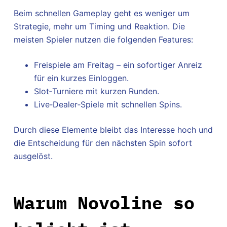
Beim schnellen Gameplay geht es weniger um
Strategie, mehr um Timing und Reaktion. Die
meisten Spieler nutzen die folgenden Features:
Freispiele am Freitag – ein sofortiger Anreiz
für ein kurzes Einloggen.
Slot‑Turniere mit kurzen Runden.
Live‑Dealer‑Spiele mit schnellen Spins.
Durch diese Elemente bleibt das Interesse hoch und
die Entscheidung für den nächsten Spin sofort
ausgelöst.
Warum Novoline so