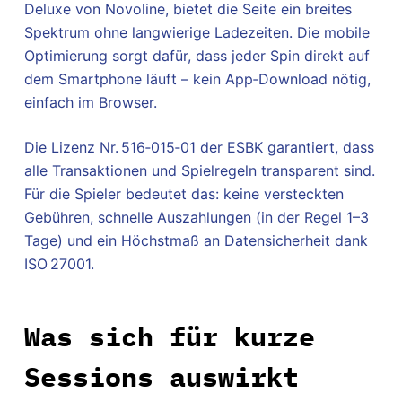
Deluxe von Novoline, bietet die Seite ein breites
Spektrum ohne langwierige Ladezeiten. Die mobile
Optimierung sorgt dafür, dass jeder Spin direkt auf
dem Smartphone läuft – kein App‑Download nötig,
einfach im Browser.
Die Lizenz Nr. 516‑015‑01 der ESBK garantiert, dass
alle Transaktionen und Spielregeln transparent sind.
Für die Spieler bedeutet das: keine versteckten
Gebühren, schnelle Auszahlungen (in der Regel 1–3
Tage) und ein Höchstmaß an Datensicherheit dank
ISO 27001.
Was sich für kurze
Sessions auswirkt