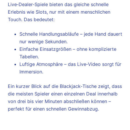
Live‑Dealer‑Spiele bieten das gleiche schnelle
Erlebnis wie Slots, nur mit einem menschlichen
Touch. Das bedeutet:
Schnelle Handlungsabläufe – jede Hand dauert
nur wenige Sekunden.
Einfache Einsatzgrößen – ohne komplizierte
Tabellen.
Luftige Atmosphäre – das Live‑Video sorgt für
Immersion.
Ein kurzer Blick auf die Blackjack‑Tische zeigt, dass
die meisten Spieler einen einzelnen Deal innerhalb
von drei bis vier Minuten abschließen können –
perfekt für einen schnellen Gewinnabzug.