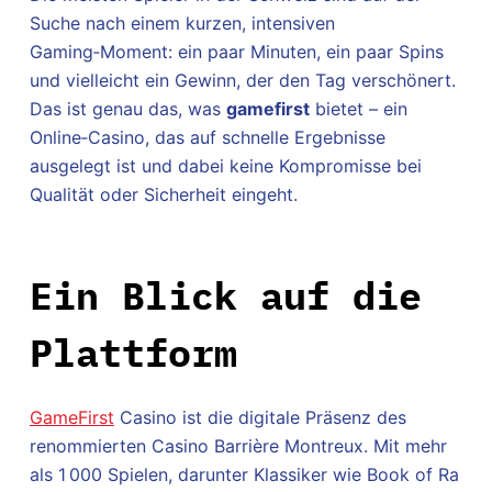
Suche nach einem kurzen, intensiven
Gaming‑Moment: ein paar Minuten, ein paar Spins
und vielleicht ein Gewinn, der den Tag verschönert.
Das ist genau das, was
gamefirst
bietet – ein
Online‑Casino, das auf schnelle Ergebnisse
ausgelegt ist und dabei keine Kompromisse bei
Qualität oder Sicherheit eingeht.
Ein Blick auf die
Plattform
GameFirst
Casino ist die digitale Präsenz des
renommierten Casino Barrière Montreux. Mit mehr
als 1 000 Spielen, darunter Klassiker wie Book of Ra