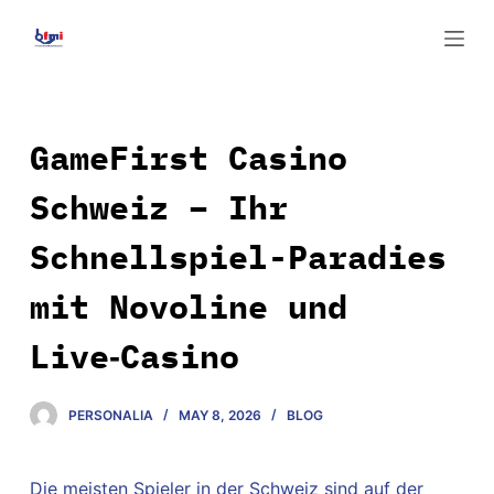
S
k
i
p
t
GameFirst Casino
o
Schweiz – Ihr
c
o
Schnellspiel-Paradies
n
t
mit Novoline und
e
n
Live‑Casino
t
PERSONALIA
MAY 8, 2026
BLOG
Die meisten Spieler in der Schweiz sind auf der