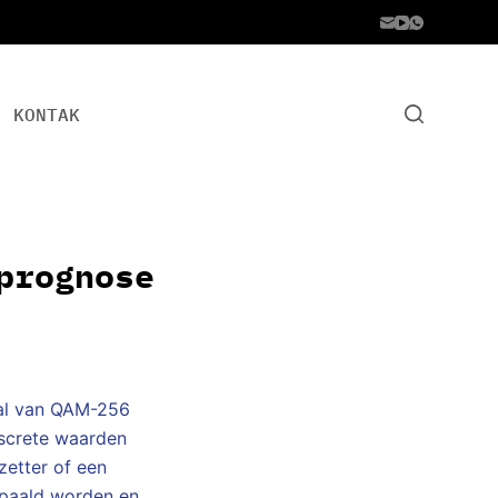
KONTAK
prognose
eval van QAM-256
iscrete waarden
zetter of een
epaald worden en