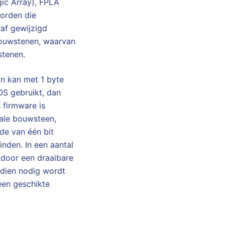
ic Array), FPLA
orden die
af gewijzigd
 bouwstenen, waarvan
stenen.
n kan met 1 byte
OS gebruikt, dan
 firmware is
tale bouwsteen,
de van één bit
inden. In een aantal
 door een draaibare
Indien nodig wordt
een geschikte