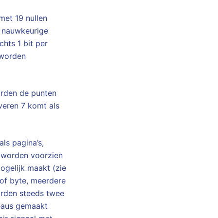
met 19 nullen
t nauwkeurige
hts 1 bit per
 worden
orden de punten
averen 7 komt als
ls pagina’s,
n worden voorzien
ogelijk maakt (zie
 of byte, meerdere
orden steeds twee
eaus gemaakt