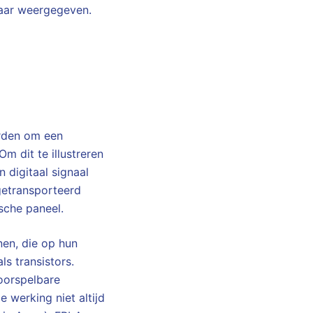
kaar weergegeven.
orden om een
m dit te illustreren
 digitaal signaal
getransporteerd
sche paneel.
nen, die op hun
s transistors.
oorspelbare
 werking niet altijd