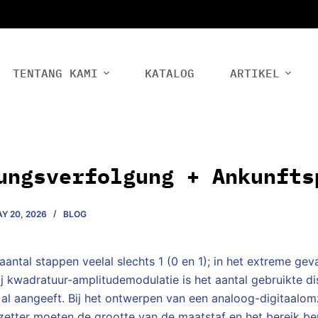
TENTANG KAMI
KATALOG
ARTIKEL
ungsverfolgung + Ankunfts
Y 20, 2026
BLOG
t aantal stappen veelal slechts 1 (0 en 1); in het extreme g
j kwadratuur-amplitudemodulatie is het aantal gebruikte d
al aangeeft. Bij het ontwerpen van een analoog-digitaalom
zetter moeten de grootte van de maatstaf en het bereik b