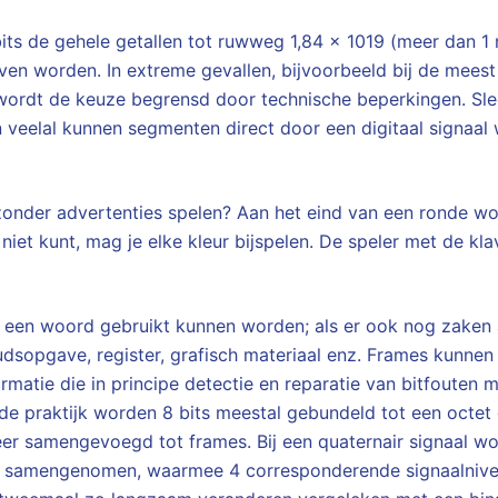
ts de gehele getallen tot ruwweg 1,84 × 1019 (meer dan 1 
en worden. In extreme gevallen, bijvoorbeeld bij de mees
ordt de keuze begrensd door technische beperkingen. Slec
 veelal kunnen segmenten direct door een digitaal signaal
zonder advertenties spelen? Aan het eind van een ronde w
 niet kunt, mag je elke kleur bijspelen. De speler met de kl
een woord gebruikt kunnen worden; als er ook nog zaken a
dsopgave, register, grafisch materiaal enz. Frames kunne
rmatie die in principe detectie en reparatie van bitfouten m
 de praktijk worden 8 bits meestal gebundeld tot een octet
er samengevoegd tot frames. Bij een quaternair signaal w
s samengenomen, waarmee 4 corresponderende signaalniv