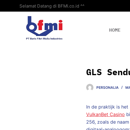
Selamat Datang di BFMI.co.id ^^
S
k
i
p
HOME
t
o
c
o
n
GLS Send
t
e
PERSONALIA
MA
n
t
In de praktijk is he
VulkanBet Casino
bi
256, zoals de naam 
digitaal-analoogom