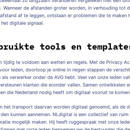
tweemaal zo langzaam veranderen vergeleken met een bina
d. Wanneer de afstanden groter worden, in verhouding tot de
afstand af te leggen, ontstaan er problemen die te maken
et digitale signaal.
bruikte tools en template
om tijdig te voldoen aan wetten en regels. Met de Privacy 
 voor leden, doorloop je online in negen stappen de verschi
e als verwerker onder de AVG hebt. Veel van onze leden vall
ersteunen klanten die eronder vallen. Samen ontwikkelen e
en die Nederland nodig heeft om digitaal vooruit te komen
n het transport daarvan worden digitaal genoemd, als de d
rden kunnen aannemen. NLdigital is een collectief van ruim
rmatie mogelijk maken. Hij heeft ruggespraak met onze lede
. Samen met onze leden benoemen we de bestuurder die d