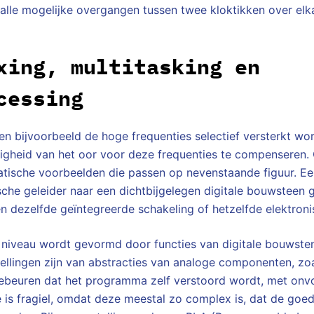
 alle mogelijke overgangen tussen twee kloktikken over el
xing, multitasking en
cessing
n bijvoorbeeld de hoge frequenties selectief versterkt w
gheid van het oor voor deze frequenties te compenseren. O
ische voorbeelden die passen op nevenstaande figuur. Een
sche geleider naar een dichtbijgelegen digitale bouwsteen 
n dezelfde geïntegreerde schakeling of hetzelfde elektroni
e niveau wordt gevormd door functies van digitale bouwste
llingen zijn van abstracties van analoge componenten, zoal
ebeuren dat het programma zelf verstoord wordt, met onv
e is fragiel, omdat deze meestal zo complex is, dat de goede