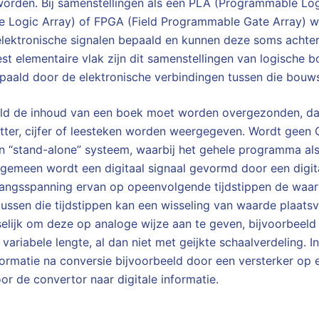
orden. Bij samenstellingen als een PLA (Programmable Log
e Logic Array) of FPGA (Field Programmable Gate Array) w
elektronische signalen bepaald en kunnen deze soms achter
t elementaire vlak zijn dit samenstellingen van logische
paald door de elektronische verbindingen tussen die bouw
ld de inhoud van een boek moet worden overgezonden, da
tter, cijfer of leesteken worden weergegeven. Wordt geen 
 “stand-alone” systeem, waarbij het gehele programma als
algemeen wordt een digitaal signaal gevormd door een digi
gangsspanning ervan op opeenvolgende tijdstippen de waar
ussen die tijdstippen kan een wisseling van waarde plaatsv
selijk om deze op analoge wijze aan te geven, bijvoorbeeld
 variabele lengte, al dan niet met geijkte schaalverdeling. 
formatie na conversie bijvoorbeeld door een versterker op 
r de convertor naar digitale informatie.