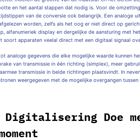
tte en het aantal stappen dat nodig is. Voor de omzettin
tijdstippen van de conversie ook belangrijk. Een analoge ui
fgelezen worden, zelfs als het oog er niet direct op gericht
mp, alfanumeriek display en dergelijke de aansturing met het
it soort apparaten veelal direct met een digitaal signaal o
g tot analoge gegevens die elke mogelijke waarde kunnen he
rake van transmissie in één richting (simplex), meer gebruik
armee transmissie in beide richtingen plaatsvindt. In neve
tronen weergegeven met de mogelijke overgangen tussen
 Digitalisering Doe m
moment