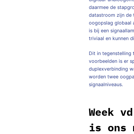
daarmee de stapgroo
datastroom zijn de 
oogopslag globaal a
is bij een signaalla
triviaal en kunnen d
Dit in tegenstellin
voorbeelden is er sp
duplexverbinding wa
worden twee oogpa
signaalniveaus.
Week vd
is ons 