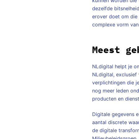
kunnen worden die 
dezelfde bitsnelhei
erover doet om die 
complexe vorm van h
Meest ge
NLdigital helpt je 
NLdigital, exclusief
verplichtingen die j
nog meer leden ond
producten en dienst
Digitale gegevens e
aantal discrete waa
de digitale transfo
Milieubeleidsgroep