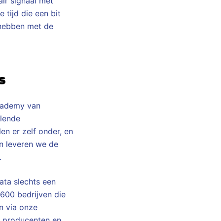
ir signaal met
 tijd die een bit
 hebben met de
s
Academy van
llende
en er zelf onder, en
n leveren we de
.
ata slechts een
 600 bedrijven die
n via onze
e producenten en