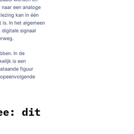
g naar een analoge
tlezing kan in één
 is. In het algemeen
 digitale signaal
verweg.
bben. In de
elijk is een
nstaande figuur
 opeenvolgende
ee: dit