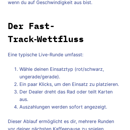
wenn du auf Geschwindigkeit aus bist.
Der Fast-
Track‑Wettfluss
Eine typische Live-Runde umfasst:
Wähle deinen Einsatztyp (rot/schwarz,
ungerade/gerade).
Ein paar Klicks, um den Einsatz zu platzieren.
Der Dealer dreht das Rad oder teilt Karten
aus.
Auszahlungen werden sofort angezeigt.
Dieser Ablauf ermöglicht es dir, mehrere Runden
vor deiner nächsten Kaffeepause zu spielen.