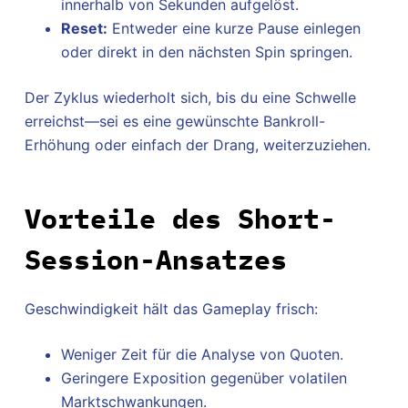
innerhalb von Sekunden aufgelöst.
Reset:
Entweder eine kurze Pause einlegen
oder direkt in den nächsten Spin springen.
Der Zyklus wiederholt sich, bis du eine Schwelle
erreichst—sei es eine gewünschte Bankroll-
Erhöhung oder einfach der Drang, weiterzuziehen.
Vorteile des Short-
Session-Ansatzes
Geschwindigkeit hält das Gameplay frisch:
Weniger Zeit für die Analyse von Quoten.
Geringere Exposition gegenüber volatilen
Marktschwankungen.