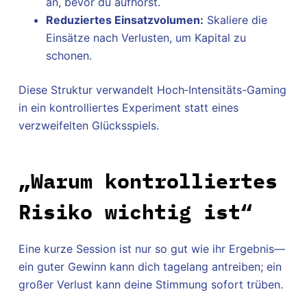
an, bevor du aufhörst.
Reduziertes Einsatzvolumen:
Skaliere die
Einsätze nach Verlusten, um Kapital zu
schonen.
Diese Struktur verwandelt Hoch‑Intensitäts-Gaming
in ein kontrolliertes Experiment statt eines
verzweifelten Glücksspiels.
„Warum kontrolliertes
Risiko wichtig ist“
Eine kurze Session ist nur so gut wie ihr Ergebnis—
ein guter Gewinn kann dich tagelang antreiben; ein
großer Verlust kann deine Stimmung sofort trüben.