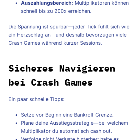
Auszahlungsbereich:
Multiplikatoren können
schnell bis zu 200x erreichen.
Die Spannung ist spürbar—jeder Tick fühlt sich wie
ein Herzschlag an—und deshalb bevorzugen viele
Crash Games während kurzer Sessions.
Sicheres Navigieren
bei Crash Games
Ein paar schnelle Tipps:
Setze vor Beginn eine Bankroll-Grenze.
Plane deine Ausstiegsstrategie—bei welchem
Multiplikator du automatisch cash out.
Verfolge nicht Verluste hinterher; halte es