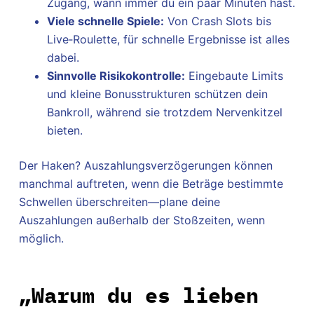
Zugang, wann immer du ein paar Minuten hast.
Viele schnelle Spiele:
Von Crash Slots bis
Live‑Roulette, für schnelle Ergebnisse ist alles
dabei.
Sinnvolle Risikokontrolle:
Eingebaute Limits
und kleine Bonusstrukturen schützen dein
Bankroll, während sie trotzdem Nervenkitzel
bieten.
Der Haken? Auszahlungsverzögerungen können
manchmal auftreten, wenn die Beträge bestimmte
Schwellen überschreiten—plane deine
Auszahlungen außerhalb der Stoßzeiten, wenn
möglich.
„Warum du es lieben