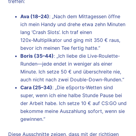
treffen:
Ava (18–24)
: „Nach dem Mittagessen öffne
ich mein Handy und drehe etwa zehn Minuten
lang ‘Crash Slots’. Ich traf einen
120x‑Multiplikator und ging mit 350 € raus,
bevor ich meinen Tee fertig hatte.“
Boris (35–44)
: „Ich liebe die Live‑Roulette-
Runden—jede endet in weniger als einer
Minute. Ich setze 50 € und überschreite nie,
auch nicht nach zwei Double-Down-Runden.“
Cara (25–34)
: „Die eSports‑Wetten sind
super, wenn ich eine halbe Stunde Pause bei
der Arbeit habe. Ich setze 10 € auf CS:GO und
bekomme meine Auszahlung sofort, wenn sie
gewinnen.“
Diese Ausschnitte zeigen, dass mit der richtigen