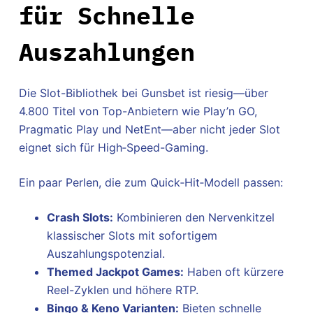
für Schnelle
Auszahlungen
Die Slot-Bibliothek bei Gunsbet ist riesig—über
4.800 Titel von Top-Anbietern wie Play’n GO,
Pragmatic Play und NetEnt—aber nicht jeder Slot
eignet sich für High‑Speed-Gaming.
Ein paar Perlen, die zum Quick‑Hit‑Modell passen:
Crash Slots:
Kombinieren den Nervenkitzel
klassischer Slots mit sofortigem
Auszahlungspotenzial.
Themed Jackpot Games:
Haben oft kürzere
Reel-Zyklen und höhere RTP.
Bingo & Keno Varianten:
Bieten schnelle