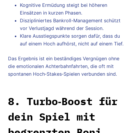
Kognitive Ermüdung steigt bei höheren
Einsätzen in kurzen Phasen.
Diszipliniertes Bankroll-Management schützt
vor Verlustjagd während der Session.
Klare Ausstiegspunkte sorgen dafür, dass du
auf einem Hoch aufhörst, nicht auf einem Tief.
Das Ergebnis ist ein beständiges Vergnügen ohne
die emotionalen Achterbahnfahrten, die oft mit
spontanen Hoch‑Stakes‑Spielen verbunden sind.
8. Turbo‑Boost für
dein Spiel mit
begrenzten Boni