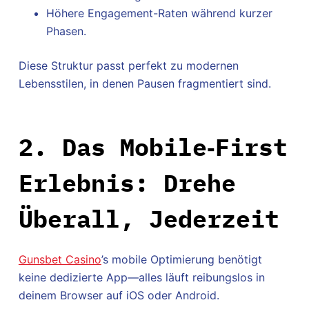
Höhere Engagement-Raten während kurzer
Phasen.
Diese Struktur passt perfekt zu modernen
Lebensstilen, in denen Pausen fragmentiert sind.
2. Das Mobile‑First
Erlebnis: Drehe
Überall, Jederzeit
Gunsbet Casino
’s mobile Optimierung benötigt
keine dedizierte App—alles läuft reibungslos in
deinem Browser auf iOS oder Android.