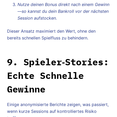
Nutze deinen Bonus direkt nach einem Gewinn
—so kannst du dein Bankroll vor der nächsten
Session aufstocken.
Dieser Ansatz maximiert den Wert, ohne den
bereits schnellen Spielfluss zu behindern.
9. Spieler‑Stories:
Echte Schnelle
Gewinne
Einige anonymisierte Berichte zeigen, was passiert,
wenn kurze Sessions auf kontrolliertes Risiko