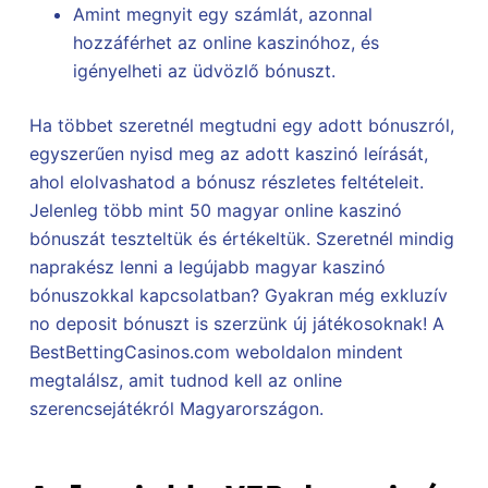
Amint megnyit egy számlát, azonnal
hozzáférhet az online kaszinóhoz, és
igényelheti az üdvözlő bónuszt.
Ha többet szeretnél megtudni egy adott bónuszról,
egyszerűen nyisd meg az adott kaszinó leírását,
ahol elolvashatod a bónusz részletes feltételeit.
Jelenleg több mint 50 magyar online kaszinó
bónuszát teszteltük és értékeltük. Szeretnél mindig
naprakész lenni a legújabb magyar kaszinó
bónuszokkal kapcsolatban? Gyakran még exkluzív
no deposit bónuszt is szerzünk új játékosoknak! A
BestBettingCasinos.com weboldalon mindent
megtalálsz, amit tudnod kell az online
szerencsejátékról Magyarországon.