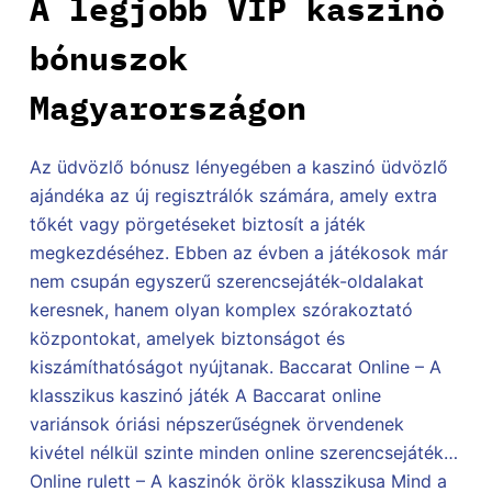
A legjobb VIP kaszinó
bónuszok
Magyarországon
Az üdvözlő bónusz lényegében a kaszinó üdvözlő
ajándéka az új regisztrálók számára, amely extra
tőkét vagy pörgetéseket biztosít a játék
megkezdéséhez. Ebben az évben a játékosok már
nem csupán egyszerű szerencsejáték-oldalakat
keresnek, hanem olyan komplex szórakoztató
központokat, amelyek biztonságot és
kiszámíthatóságot nyújtanak. Baccarat Online – A
klasszikus kaszinó játék A Baccarat online
variánsok óriási népszerűségnek örvendenek
kivétel nélkül szinte minden online szerencsejáték…
Online rulett – A kaszinók örök klasszikusa Mind a