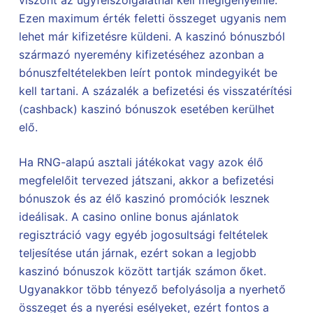
viszont az ügyfélszolgálatnál kell megigényelnie.
Ezen maximum érték feletti összeget ugyanis nem
lehet már kifizetésre küldeni. A kaszinó bónuszból
származó nyeremény kifizetéséhez azonban a
bónuszfeltételekben leírt pontok mindegyikét be
kell tartani. A százalék a befizetési és visszatérítési
(cashback) kaszinó bónuszok esetében kerülhet
elő.
Ha RNG-alapú asztali játékokat vagy azok élő
megfelelőit tervezed játszani, akkor a befizetési
bónuszok és az élő kaszinó promóciók lesznek
ideálisak. A casino online bonus ajánlatok
regisztráció vagy egyéb jogosultsági feltételek
teljesítése után járnak, ezért sokan a legjobb
kaszinó bónuszok között tartják számon őket.
Ugyanakkor több tényező befolyásolja a nyerhető
összeget és a nyerési esélyeket, ezért fontos a