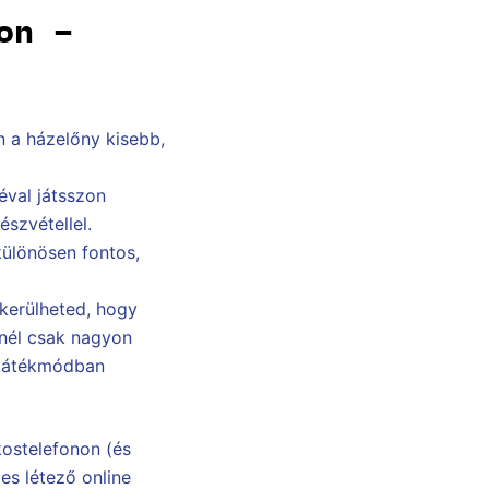
on –
n a házelőny kisebb,
éval játsszon
szvétellel.
különösen fontos,
lkerülheted, hogy
knél csak nagyon
s játékmódban
kostelefonon (és
es létező online