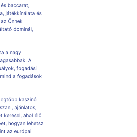
 és baccarat,
, játékkínálata és
a az Önnek
ltató dominál,
za a nagy
magasabbak. A
bályok, fogadási
, mind a fogadások
legtöbb kaszinó
szani, ajánlatos,
 keresel, ahol élő
pet, hogyan lehetsz
int az európai