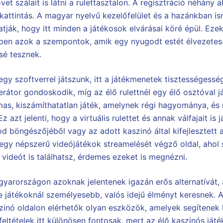
et szálait is látni a rulettasztalon. A regisztráció néhány 
 kattintás. A magyar nyelvű kezelőfelület és a hazánkban is
ják, hogy itt minden a játékosok elvárásai köré épül. Eze
pen azok a szempontok, amik egy nyugodt estét élvezetess
sé tesznek.
l egy szoftverrel játszunk, itt a játékmenetek tisztességess
rátor gondoskodik, míg az élő rulettnél egy élő osztóval já
mas, kiszámíthatatlan játék, amelynek régi hagyománya, é
Ez azt jelenti, hogy a virtuális rulettet és annak válfajait is
nod böngészőjéből vagy az adott kaszinó által kifejlesztett
 egy népszerű videójátékok streamelését végző oldal, ahol
 videót is találhatsz, érdemes ezeket is megnézni.
yarországon azoknak jelentenek igazán erős alternatívát, 
 játékoknál személyesebb, valós idejű élményt keresnek. 
inó oldalon elérhetők olyan eszközök, amelyek segítenek ko
eltételek itt különösen fontosak, mert az élő kaszinós ját