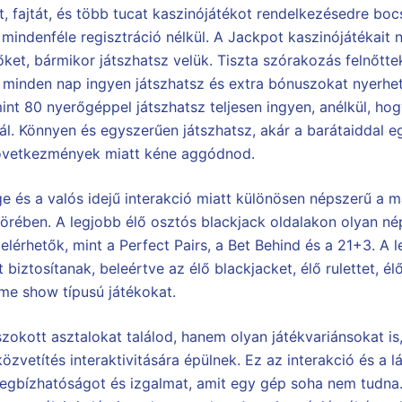
st, fajtát, és több tucat kaszinójátékot rendelkezésedre bo
 mindenféle regisztráció nélkül. A Jackpot kaszinójátékait n
ket, bármikor játszhatsz velük. Tiszta szórakozás felnőtt
l minden nap ingyen játszhatsz és extra bónuszokat nyerhe
int 80 nyerőgéppel játszhatsz teljesen ingyen, anélkül, hogy
l. Könnyen és egyszerűen játszhatsz, akár a barátaiddal egy
övetkezmények miatt kéne aggódnod.
e és a valós idejű interakció miatt különösen népszerű a m
örében. A legjobb élő osztós blackjack oldalakon olyan né
elérhetők, mint a Perfect Pairs, a Bet Behind és a 21+3. A 
t biztosítanak, beleértve az élő blackjacket, élő rulettet, él
me show típusú játékokat.
zokott asztalokat találod, hanem olyan játékvariánsokat is
közvetítés interaktivitására épülnek. Ez az interakció és a l
megbízhatóságot és izgalmat, amit egy gép soha nem tudna