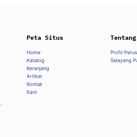
Peta Situs
Tentang
Home
Profil Peru
Katalog
Selayang 
Keranjang
Artikel
Kontak
Karir
.