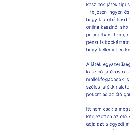
kaszinós játék típu
– teljesen ingyen és
hogy kipróbálhasd ő
online kaszinó, aho
pillanatban. Több, m
pénzt is kockáztatná
hogy kellemetlen k
A játék egyszerűség
kaszinó játékosok k
mellékfogadások is 
széles játékkínálato
pókert és az élő ga
Itt nem csak a megs
kifejezetten az élő 
adja azt a egyedi 