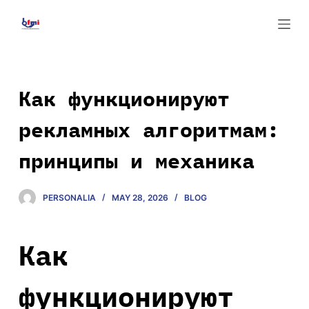
S
k
i
p
t
Как функционируют
o
рекламных алгоритмам:
c
o
принципы и механика
n
t
e
PERSONALIA
MAY 28, 2026
BLOG
n
t
Как
функционируют