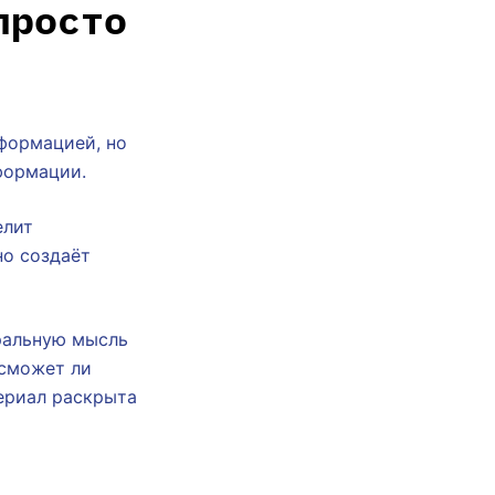
просто
нформацией, но
формации.
елит
но создаёт
ральную мысль
 сможет ли
териал раскрыта