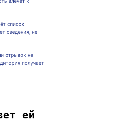
сть влечёт к
ёт список
ет сведения, не
ли отрывок не
удитория получает
вет ей