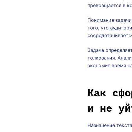
превращается в к
Понимание задачи
того, что аудитор
сосредотачиваетс
Задача определяет
толкования. Анал
экономит время на
Как сфо
и не уй
Назначение текста