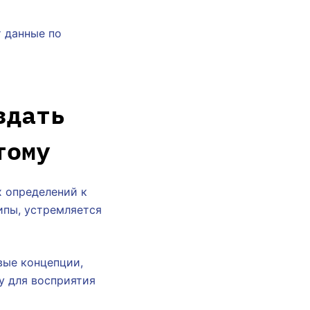
 данные по
здать
тому
х определений к
ипы, устремляется
вые концепции,
у для восприятия