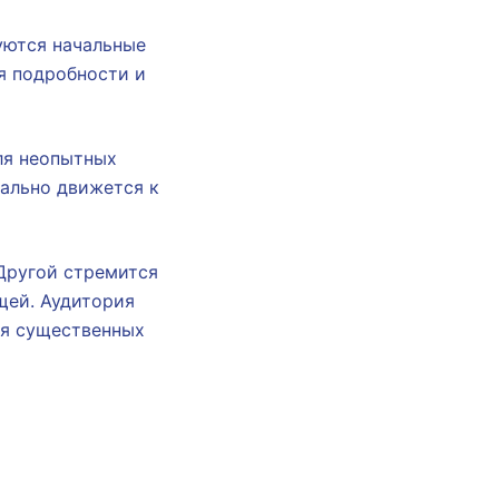
уются начальные
я подробности и
ля неопытных
тально движется к
 Другой стремится
щей. Аудитория
ия существенных