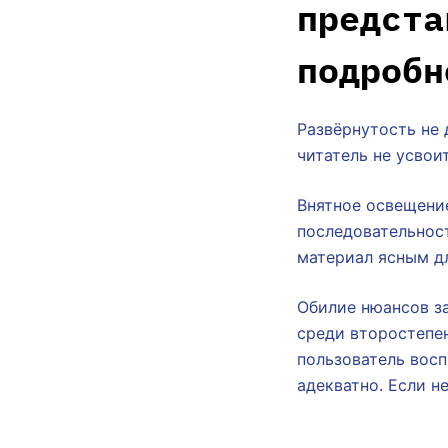
предста
подробн
Развёрнутость не 
читатель не усво
Внятное освещени
последовательност
материал ясным д
Обилие нюансов з
среди второстепе
пользователь восп
адекватно. Если н