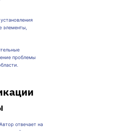
 установления
е элементы,
ательные
ление проблемы
области.
икации
ы
 Автор отвечает на