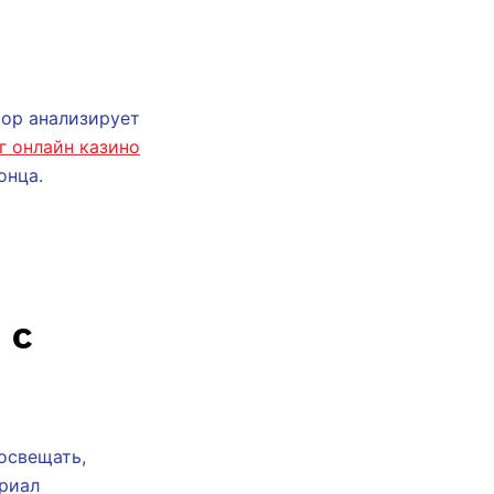
тор анализирует
г онлайн казино
онца.
 с
освещать,
ериал