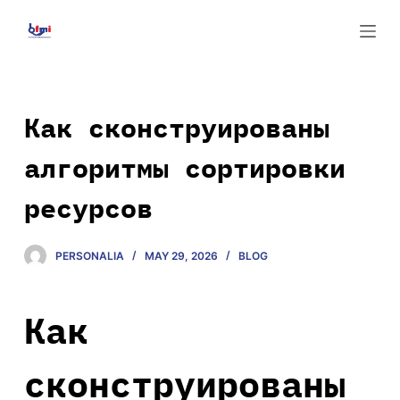
S
k
i
p
t
Как сконструированы
o
алгоритмы сортировки
c
o
ресурсов
n
t
e
PERSONALIA
MAY 29, 2026
BLOG
n
t
Как
сконструированы