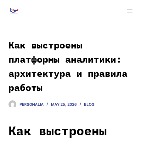
S
k
i
p
t
Как выстроены
o
платформы аналитики:
c
o
архитектура и правила
n
t
работы
e
n
PERSONALIA
MAY 25, 2026
BLOG
t
Как выстроены