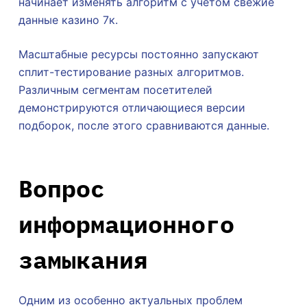
начинает изменять алгоритм с учетом свежие
данные казино 7к.
Масштабные ресурсы постоянно запускают
сплит-тестирование разных алгоритмов.
Различным сегментам посетителей
демонстрируются отличающиеся версии
подборок, после этого сравниваются данные.
Вопрос
информационного
замыкания
Одним из особенно актуальных проблем