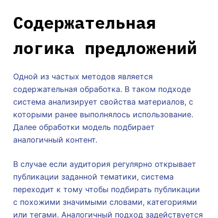
Содержательная
логика предложений
Одной из частых методов является
содержательная обработка. В таком подходе
система анализирует свойства материалов, с
которыми ранее выполнялось использование.
Далее обработки модель подбирает
аналогичный контент.
В случае если аудитория регулярно открывает
публикации заданной тематики, система
переходит к тому чтобы подбирать публикации
с похожими значимыми словами, категориями
или тегами. Аналогичный подход задействуется