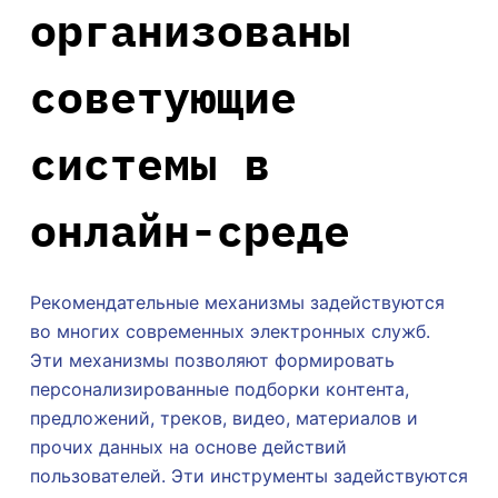
организованы
советующие
системы в
онлайн-среде
Рекомендательные механизмы задействуются
во многих современных электронных служб.
Эти механизмы позволяют формировать
персонализированные подборки контента,
предложений, треков, видео, материалов и
прочих данных на основе действий
пользователей. Эти инструменты задействуются