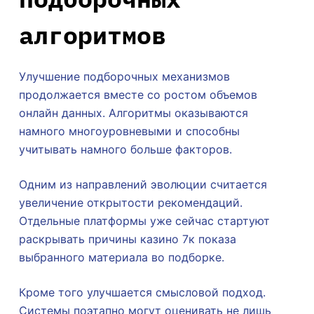
алгоритмов
Улучшение подборочных механизмов
продолжается вместе со ростом объемов
онлайн данных. Алгоритмы оказываются
намного многоуровневыми и способны
учитывать намного больше факторов.
Одним из направлений эволюции считается
увеличение открытости рекомендаций.
Отдельные платформы уже сейчас стартуют
раскрывать причины казино 7к показа
выбранного материала во подборке.
Кроме того улучшается смысловой подход.
Системы поэтапно могут оценивать не лишь