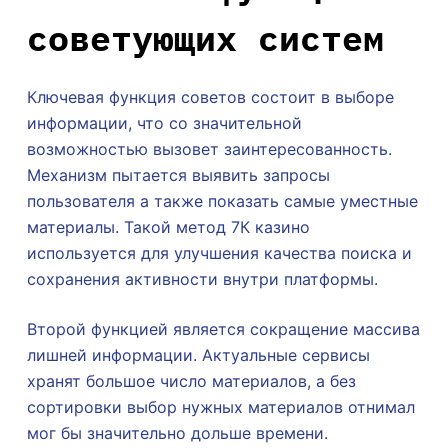
советующих систем
Ключевая функция советов состоит в выборе
информации, что со значительной
возможностью вызовет заинтересованность.
Механизм пытается выявить запросы
пользователя а также показать самые уместные
материалы. Такой метод 7К казино
используется для улучшения качества поиска и
сохранения активности внутри платформы.
Второй функцией является сокращение массива
лишней информации. Актуальные сервисы
хранят большое число материалов, а без
сортировки выбор нужных материалов отнимал
мог бы значительно дольше времени.