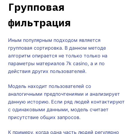
Групповая
фильтрация
Иным популярным подходом является
групповая сортировка. В данном методе
алгоритм опирается не только только на
параметры материалов 7k casino, а и по
действия других пользователей.
Модель находит пользователей со
аналогичными предпочтениями и анализирует
данную историю. Если ряд людей контактируют
с одинаковыми данными, модель считает
присутствие общих запросов.
К примеру, когда одна часть людей регулярно