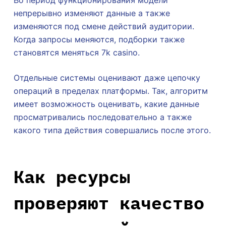
Во период функционирования модели
непрерывно изменяют данные а также
изменяются под смене действий аудитории.
Когда запросы меняются, подборки также
становятся меняться 7k casino.
Отдельные системы оценивают даже цепочку
операций в пределах платформы. Так, алгоритм
имеет возможность оценивать, какие данные
просматривались последовательно а также
какого типа действия совершались после этого.
Как ресурсы
проверяют качество