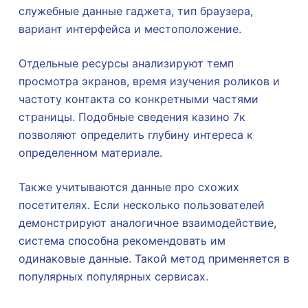
служебные данные гаджета, тип браузера,
вариант интерфейса и местоположение.
Отдельные ресурсы анализируют темп
просмотра экранов, время изучения роликов и
частоту контакта со конкретными частями
страницы. Подобные сведения казино 7к
позволяют определить глубину интереса к
определенном материале.
Также учитываются данные про схожих
посетителях. Если несколько пользователей
демонстрируют аналогичное взаимодействие,
система способна рекомендовать им
одинаковые данные. Такой метод применяется в
популярных популярных сервисах.