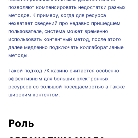
позволяют компенсировать недостатки разных
методов. К примеру, когда для ресурса
нехватает сведений про недавно пришедшем
пользователе, система может временно
использовать контентный метод, после этого
далее медленно подключать коллаборативные
методы.
Такой подход 7К казино считается особенно
эффективным для больших электронных
ресурсов со большой посещаемостью а также
широким контентом.
Роль