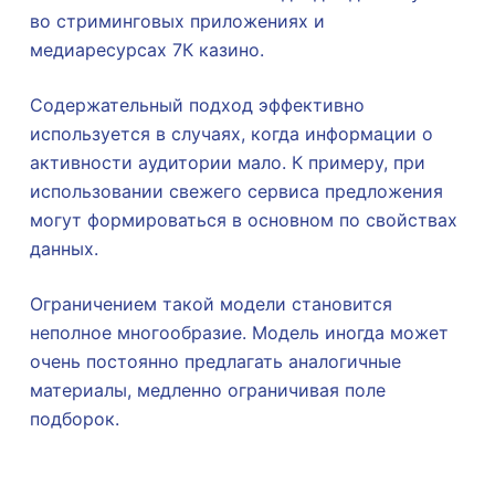
во стриминговых приложениях и
медиаресурсах 7К казино.
Содержательный подход эффективно
используется в случаях, когда информации о
активности аудитории мало. К примеру, при
использовании свежего сервиса предложения
могут формироваться в основном по свойствах
данных.
Ограничением такой модели становится
неполное многообразие. Модель иногда может
очень постоянно предлагать аналогичные
материалы, медленно ограничивая поле
подборок.