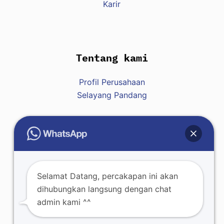
Karir
Tentang kami
Profil Perusahaan
Selayang Pandang
Hubungi Kami
Raja : +62 812-8007-7428
Selamat Datang, percakapan ini akan
dihubungkan langsung dengan chat
admin kami ^^