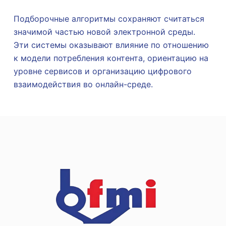
Подборочные алгоритмы сохраняют считаться
значимой частью новой электронной среды.
Эти системы оказывают влияние по отношению
к модели потребления контента, ориентацию на
уровне сервисов и организацию цифрового
взаимодействия во онлайн-среде.