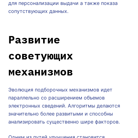
для персонализации выдачи а также показа
сопутствующих данных.
Развитие
советующих
механизмов
Эволюция подборочных механизмов идет
параллельно со расширением объемов
электронных сведений. Алгоритмы делаются
значительно более развитыми и способны
анализировать существенно шире факторов.
Одним из путей улучшения становится