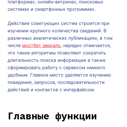
платформах, онлайн-витринах, поисковых
системах и смартфонных программах.
Действие советующих систем строится при
изучении крупного количества сведений. В
различных аналитических публикациях, в том
числе
мостбет зеркало
, нередко отмечается,
что такие алгоритмы позволяют сократить
длительность поиска информации а также
сформировать работу с сервисом намного
удобным. Главное место уделяется изучению
поведения, запросов, последовательности
действий и контактов с интерфейсом.
Главные функции