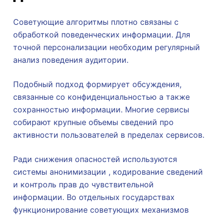
Советующие алгоритмы плотно связаны с
обработкой поведенческих информации. Для
точной персонализации необходим регулярный
анализ поведения аудитории.
Подобный подход формирует обсуждения,
связанные со конфиденциальностью а также
сохранностью информации. Многие сервисы
собирают крупные объемы сведений про
активности пользователей в пределах сервисов.
Ради снижения опасностей используются
системы анонимизации , кодирование сведений
и контроль прав до чувствительной
информации. Во отдельных государствах
функционирование советующих механизмов