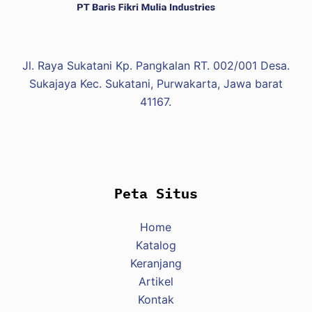
Jl. Raya Sukatani Kp. Pangkalan RT. 002/001 Desa.
Sukajaya Kec. Sukatani, Purwakarta, Jawa barat
41167.
Peta Situs
Home
Katalog
Keranjang
Artikel
Kontak