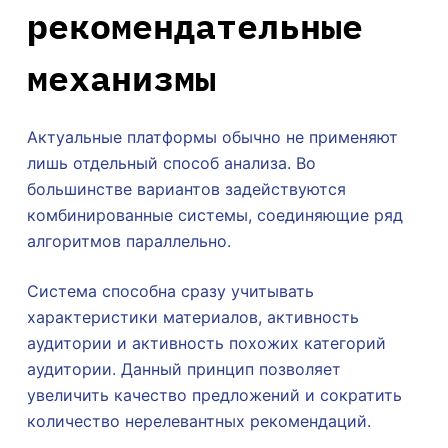
рекомендательные
механизмы
Актуальные платформы обычно не применяют
лишь отдельный способ анализа. Во
большинстве вариантов задействуются
комбинированные системы, соединяющие ряд
алгоритмов параллельно.
Система способна сразу учитывать
характеристики материалов, активность
аудитории и активность похожих категорий
аудитории. Данный принцип позволяет
увеличить качество предложений и сократить
количество нерелевантных рекомендаций.