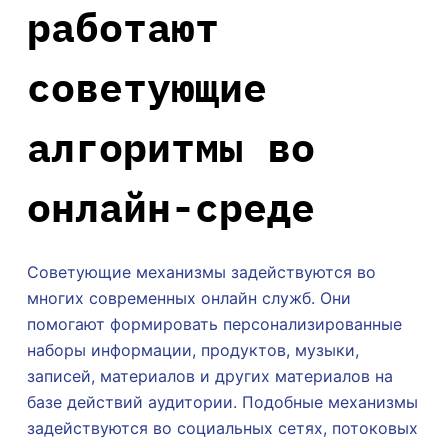
работают
советующие
алгоритмы во
онлайн-среде
Советующие механизмы задействуются во
многих современных онлайн служб. Они
помогают формировать персонализированные
наборы информации, продуктов, музыки,
записей, материалов и других материалов на
базе действий аудитории. Подобные механизмы
задействуются во социальных сетях, потоковых