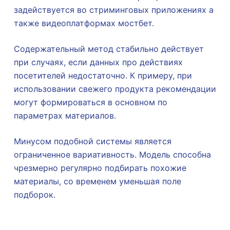
задействуется во стриминговых приложениях а
также видеоплатформах мостбет.
Содержательный метод стабильно действует
при случаях, если данных про действиях
посетителей недостаточно. К примеру, при
использовании свежего продукта рекомендации
могут формироваться в основном по
параметрах материалов.
Минусом подобной системы является
ограниченное вариативность. Модель способна
чрезмерно регулярно подбирать похожие
материалы, со временем уменьшая поле
подборок.