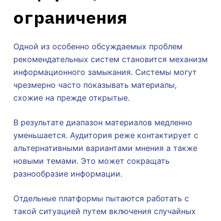
ограничения
Одной из особенно обсуждаемых проблем
рекомендательных систем становится механизм
информационного замыкания. Системы могут
чрезмерно часто показывать материалы,
схожие на прежде открытые.
В результате диапазон материалов медленно
уменьшается. Аудитория реже контактирует с
альтернативными вариантами мнения а также
новыми темами. Это может сокращать
разнообразие информации.
Отдельные платформы пытаются работать с
такой ситуацией путем включения случайных