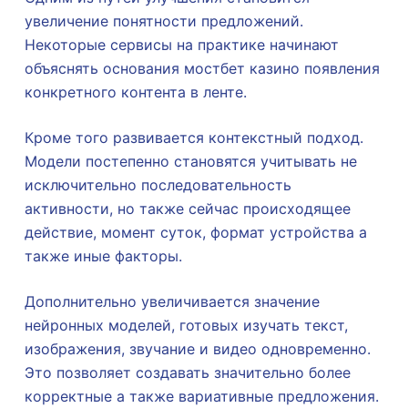
увеличение понятности предложений.
Некоторые сервисы на практике начинают
объяснять основания мостбет казино появления
конкретного контента в ленте.
Кроме того развивается контекстный подход.
Модели постепенно становятся учитывать не
исключительно последовательность
активности, но также сейчас происходящее
действие, момент суток, формат устройства а
также иные факторы.
Дополнительно увеличивается значение
нейронных моделей, готовых изучать текст,
изображения, звучание и видео одновременно.
Это позволяет создавать значительно более
корректные а также вариативные предложения.