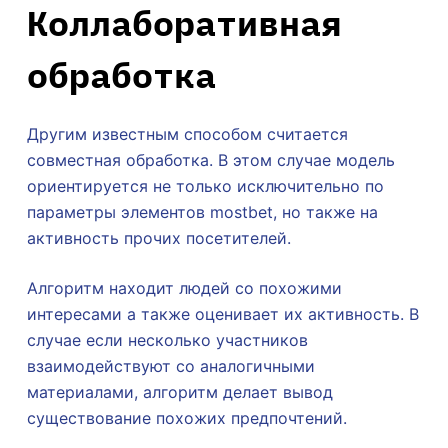
Коллаборативная
обработка
Другим известным способом считается
совместная обработка. В этом случае модель
ориентируется не только исключительно по
параметры элементов mostbet, но также на
активность прочих посетителей.
Алгоритм находит людей со похожими
интересами а также оценивает их активность. В
случае если несколько участников
взаимодействуют со аналогичными
материалами, алгоритм делает вывод
существование похожих предпочтений.