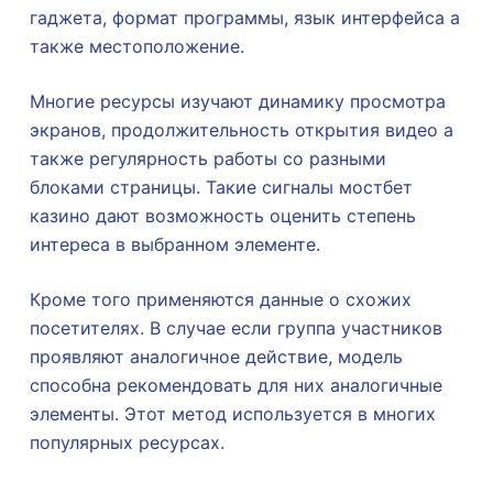
гаджета, формат программы, язык интерфейса а
также местоположение.
Многие ресурсы изучают динамику просмотра
экранов, продолжительность открытия видео а
также регулярность работы со разными
блоками страницы. Такие сигналы мостбет
казино дают возможность оценить степень
интереса в выбранном элементе.
Кроме того применяются данные о схожих
посетителях. В случае если группа участников
проявляют аналогичное действие, модель
способна рекомендовать для них аналогичные
элементы. Этот метод используется в многих
популярных ресурсах.