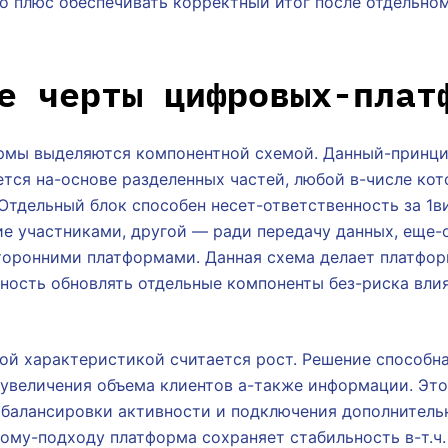
о плюс обеспечивать корректный итог после отдельном
е черты цифровых-плат
мы выделяются компонентной схемой. Данный-принцип
тся на-основе разделенных частей, любой в-числе ко
Отдельный блок способен несет-ответственность за 1в
е участниками, другой — ради передачу данных, еще-
торонними платформами. Данная схема делает платфо
ность обновлять отдельные компоненты без-риска вли
ой характеристикой считается рост. Решение способна
 увеличения объема клиентов а-также информации. Эт
 балансировки активности и подключения дополнительн
ому-подходу платформа сохраняет стабильность в-т.ч.