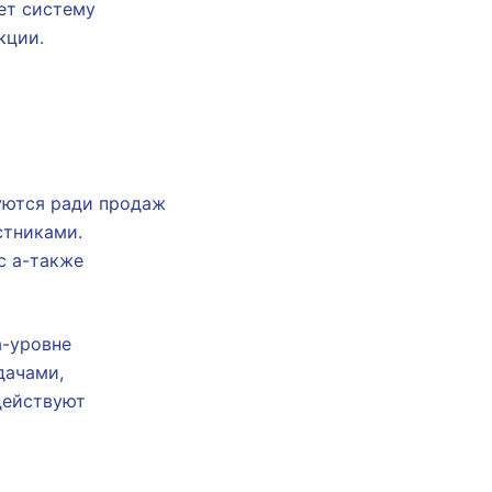
ет систему
кции.
уются ради продаж
стниками.
с а-также
а-уровне
дачами,
действуют