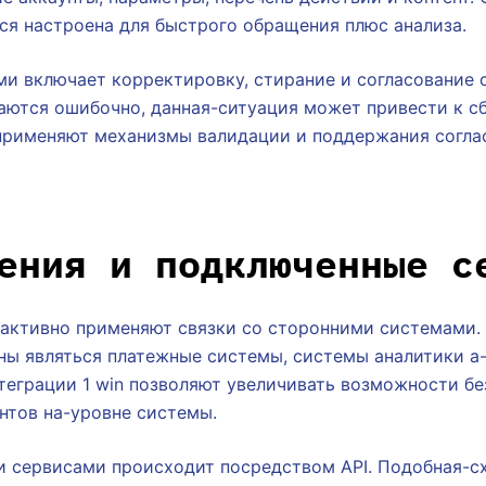
ся настроена для быстрого обращения плюс анализа.
и включает корректировку, стирание и согласование с
аются ошибочно, данная-ситуация может привести к сб
применяют механизмы валидации и поддержания согла
ения и подключенные с
ы активно применяют связки со сторонними системами
ны являться платежные системы, системы аналитики а
теграции 1 win позволяют увеличивать возможности бе
нтов на-уровне системы.
и сервисами происходит посредством API. Подобная-с