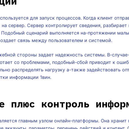
ции
спользуется для запуск процессов. Когда клиент отпра
 на сервер. Сервер контролирует сведения, разбирает
т. Подобный сценарий выполняется на-протяжении мал
оздает связь между пользователем и системой.
жебной стороны задает надежность системы. В-случае
ботает со проблемами, подобный-сбой приводит к оши
льно распределять нагрузку а-также задействовать о
тки информации 1вин.
е плюс контроль инфор
вляется главным узлом онлайн-платформы. Она хранит 
е аккаунты, параметры, перечень действий и контент.