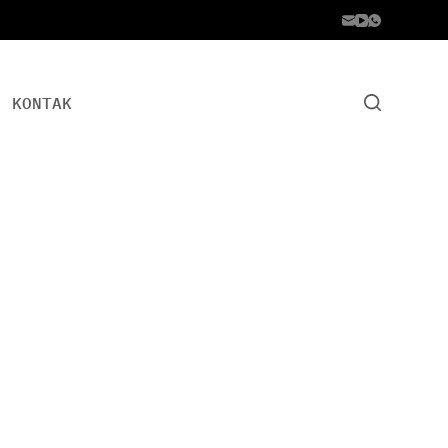
KONTAK