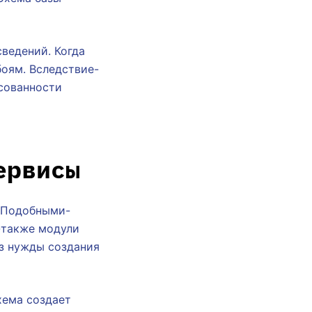
ведений. Когда
оям. Вследствие-
сованности
ервисы
. Подобными-
-также модули
з нужды создания
хема создает