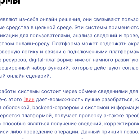
 являют из-себя онлайн решения, они связывают пользо
ые средства в цельной среде. Эти системы применяютс
икации для пользователями, анализа сведений и прове
ством онлайн-среду. Платформа может содержать экр
рверную логику и связки с подключенными платформам
х ресурсов, digital-платформы имеют намного развитую
асширенный набор функций, которые действуют соглас
ый онлайн сценарий.
работы системы состоит через обмене сведениями для
е-с этого
1вин
дает-возможность лучше разобраться, 
я оболочкой, backend-сервером и системой информаци
еряется платформой, получает проверку а-также прео
о способно являться получение сведений, корректировк
иси либо проведение операции. Данный принцип позв