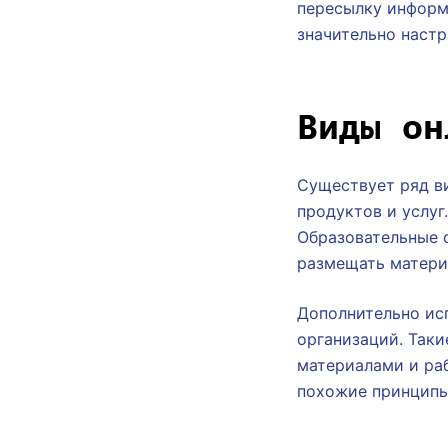
пересылку информ
значительно настр
Виды он
Существует ряд в
продуктов и услу
Образовательные 
размещать матери
Дополнительно ис
организаций. Так
материалами и раб
похожие принципы