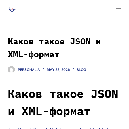
S
k
i
p
t
Каков такое JSON и
o
XML-формат
c
o
n
PERSONALIA
MAY 22, 2026
BLOG
t
e
n
Каков такое JSON
t
и XML-формат