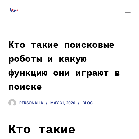
S
k
i
p
t
Кто такие поисковые
o
роботы и какую
c
o
функцию они играют в
n
t
поиске
e
n
PERSONALIA
MAY 31, 2026
BLOG
t
Кто такие