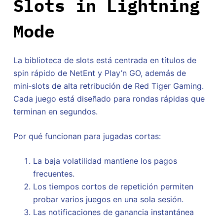
Slots in Lightning
Mode
La biblioteca de slots está centrada en títulos de
spin rápido de NetEnt y Play’n GO, además de
mini‑slots de alta retribución de Red Tiger Gaming.
Cada juego está diseñado para rondas rápidas que
terminan en segundos.
Por qué funcionan para jugadas cortas:
La baja volatilidad mantiene los pagos
frecuentes.
Los tiempos cortos de repetición permiten
probar varios juegos en una sola sesión.
Las notificaciones de ganancia instantánea