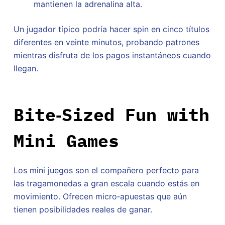
mantienen la adrenalina alta.
Un jugador típico podría hacer spin en cinco títulos
diferentes en veinte minutos, probando patrones
mientras disfruta de los pagos instantáneos cuando
llegan.
Bite‑Sized Fun with
Mini Games
Los mini juegos son el compañero perfecto para
las tragamonedas a gran escala cuando estás en
movimiento. Ofrecen micro‑apuestas que aún
tienen posibilidades reales de ganar.