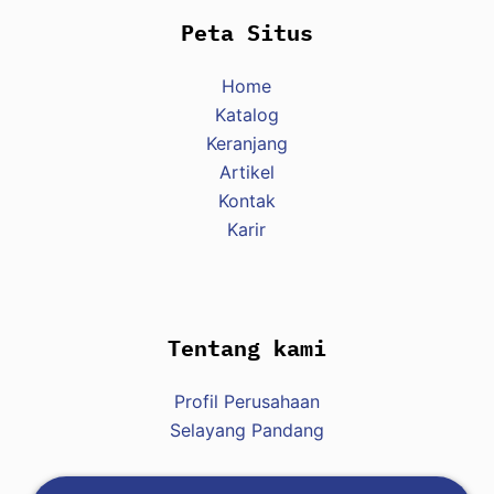
Peta Situs
Home
Katalog
Keranjang
Artikel
Kontak
Karir
Tentang kami
Profil Perusahaan
Selayang Pandang