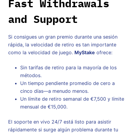
Fast Withdrawals
and Support
Si consigues un gran premio durante una sesión
rápida, la velocidad de retiro es tan importante
como la velocidad de juego.
MyStake
ofrece:
Sin tarifas de retiro para la mayoría de los
métodos.
Un tiempo pendiente promedio de cero a
cinco días—a menudo menos.
Un límite de retiro semanal de €7,500 y límite
mensual de €15,000.
El soporte en vivo 24/7 está listo para asistir
rápidamente si surge algún problema durante tu