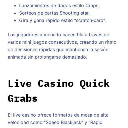
Lanzamientos de dados estilo Craps.
Sorteos de cartas Shooting star.
Gira y gana rápido estilo “scratch‑card”.
Los jugadores a menudo hacen fila a través de
varios mini juegos consecutivos, creando un ritmo
de decisiones rápidas que mantienen la sesión
animada sin prolongarse demasiado.
Live Casino Quick
Grabs
El live casino ofrece formatos de mesa de alta
velocidad como “Speed Blackjack” y “Rapid