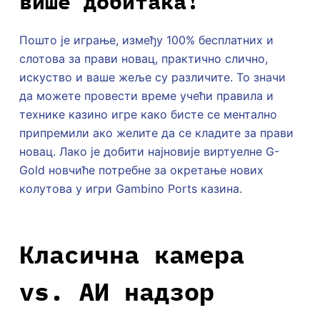
више добитака!
Пошто је играње, између 100% бесплатних и
слотова за прави новац, практично слично,
искуство и ваше жеље су различите. То значи
да можете провести време учећи правила и
технике казино игре како бисте се ментално
припремили ако желите да се кладите за прави
новац. Лако је добити најновије виртуелне G-
Gold новчиће потребне за окретање нових
колутова у игри Gambino Ports казина.
Класична камера
vs. АИ надзор