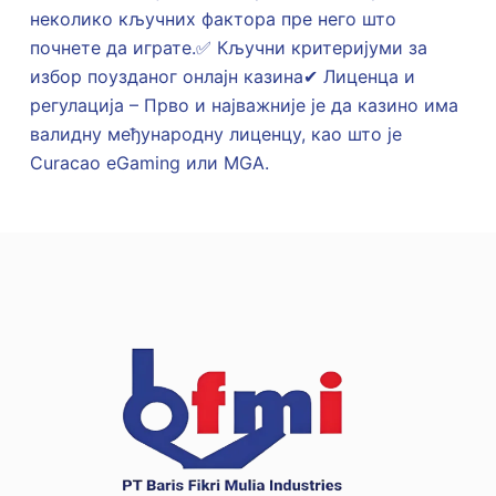
неколико кључних фактора пре него што
почнете да играте.✅ Кључни критеријуми за
избор поузданог онлајн казина✔ Лиценца и
регулација – Прво и најважније је да казино има
валидну међународну лиценцу, као што је
Curacao eGaming или MGA.