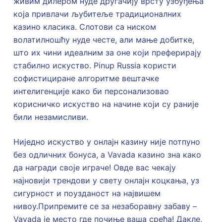
живим дилером нуде другачију врсту узбуђења
која привлачи љубитеље традиционалних
казино класика. Слотови са ниском
волатилношћу нуде честе, али мање добитке,
што их чини идеалним за оне који преферирају
стабилно искуство. Pinup Russia користи
софистициране алгоритме вештачке
интелигенције како би персонализовао
корисничко искуство на начине који су раније
били незамисливи.
Ниједно искуство у онлајн казину није потпуно
без одличних бонуса, а Vavada казино зна како
да награди своје играче! Овде вас чекају
најновији трендови у свету онлајн коцкања, уз
сигурност и поузданост на највишем
нивоу.Припремите се за незаборавну забаву –
Vavada је место где почиње ваша срећа! Дакле,