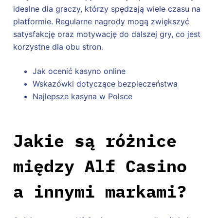
idealne dla graczy, którzy spędzają wiele czasu na
platformie. Regularne nagrody mogą zwiększyć
satysfakcję oraz motywację do dalszej gry, co jest
korzystne dla obu stron.
Jak ocenić kasyno online
Wskazówki dotyczące bezpieczeństwa
Najlepsze kasyna w Polsce
Jakie są różnice
między Alf Casino
a innymi markami?