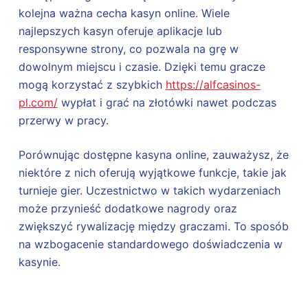
kolejna ważna cecha kasyn online. Wiele
najlepszych kasyn oferuje aplikacje lub
responsywne strony, co pozwala na grę w
dowolnym miejscu i czasie. Dzięki temu gracze
mogą korzystać z szybkich
https://alfcasinos-
pl.com/
wypłat i grać na złotówki nawet podczas
przerwy w pracy.
Porównując dostępne kasyna online, zauważysz, że
niektóre z nich oferują wyjątkowe funkcje, takie jak
turnieje gier. Uczestnictwo w takich wydarzeniach
może przynieść dodatkowe nagrody oraz
zwiększyć rywalizację między graczami. To sposób
na wzbogacenie standardowego doświadczenia w
kasynie.