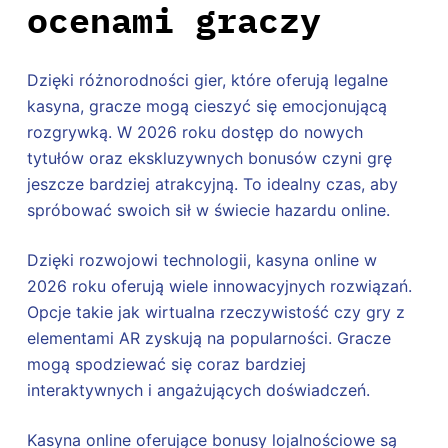
ocenami graczy
Dzięki różnorodności gier, które oferują legalne
kasyna, gracze mogą cieszyć się emocjonującą
rozgrywką. W 2026 roku dostęp do nowych
tytułów oraz ekskluzywnych bonusów czyni grę
jeszcze bardziej atrakcyjną. To idealny czas, aby
spróbować swoich sił w świecie hazardu online.
Dzięki rozwojowi technologii, kasyna online w
2026 roku oferują wiele innowacyjnych rozwiązań.
Opcje takie jak wirtualna rzeczywistość czy gry z
elementami AR zyskują na popularności. Gracze
mogą spodziewać się coraz bardziej
interaktywnych i angażujących doświadczeń.
Kasyna online oferujące bonusy lojalnościowe są