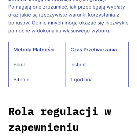
Pomagają one zrozumieć, jak przebiegają wypłaty
oraz jakie są rzeczywiste warunki korzystania z
bonusów. Opinie innych mogą okazać się niezwykle
pomocne w dokonaniu właściwego wyboru.
Metoda Płatności
Czas Przetwarzania
Skrill
Instant
Bitcoin
1 godzina
Rola regulacji w
zapewnieniu