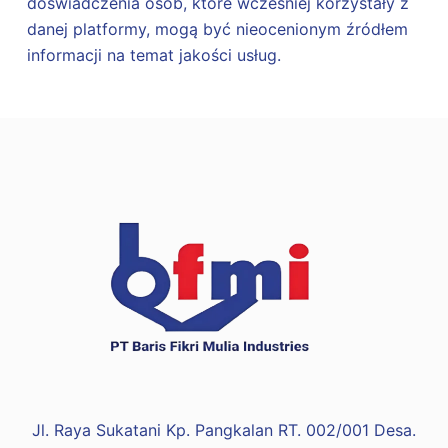
doświadczenia osób, które wcześniej korzystały z
danej platformy, mogą być nieocenionym źródłem
informacji na temat jakości usług.
Jl. Raya Sukatani Kp. Pangkalan RT. 002/001 Desa.