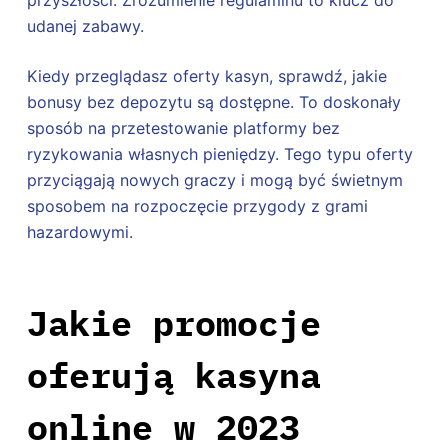
udanej zabawy.
Kiedy przeglądasz oferty kasyn, sprawdź, jakie
bonusy bez depozytu są dostępne. To doskonały
sposób na przetestowanie platformy bez
ryzykowania własnych pieniędzy. Tego typu oferty
przyciągają nowych graczy i mogą być świetnym
sposobem na rozpoczęcie przygody z grami
hazardowymi.
Jakie promocje
oferują kasyna
online w 2023