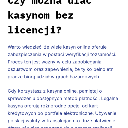
Czy można ufać
kasynom bez
licencji?
Warto wiedzieć, że wiele kasyn online oferuje
zabezpieczenia w postaci weryfikacji tożsamości.
Proces ten jest ważny w celu zapobiegania
oszustwom oraz zapewnienia, że tylko pełnoletni
gracze biorą udział w grach hazardowych.
Gdy korzystasz z kasyna online, pamiętaj o
sprawdzeniu dostępnych metod płatności. Legalne
kasyna oferują różnorodne opcje, od kart
kredytowych po portfele elektroniczne. Używanie
polskiej waluty w transakcjach to duże ułatwienie.
Warto również zapoznać się z czasem realizacji