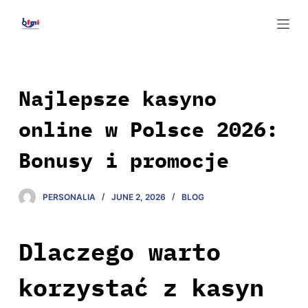
S
k
i
p
t
Najlepsze kasyno
o
online w Polsce 2026:
c
o
Bonusy i promocje
n
t
e
PERSONALIA
JUNE 2, 2026
BLOG
n
t
Dlaczego warto
korzystać z kasyn