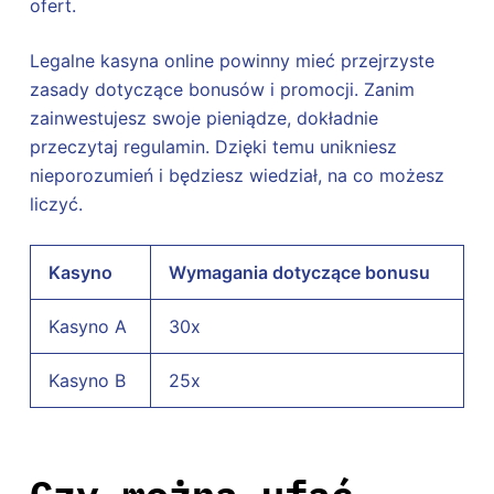
ofert.
Legalne kasyna online powinny mieć przejrzyste
zasady dotyczące bonusów i promocji. Zanim
zainwestujesz swoje pieniądze, dokładnie
przeczytaj regulamin. Dzięki temu unikniesz
nieporozumień i będziesz wiedział, na co możesz
liczyć.
Kasyno
Wymagania dotyczące bonusu
Kasyno A
30x
Kasyno B
25x