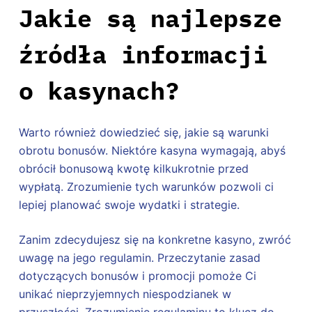
Jakie są najlepsze
źródła informacji
o kasynach?
Warto również dowiedzieć się, jakie są warunki
obrotu bonusów. Niektóre kasyna wymagają, abyś
obrócił bonusową kwotę kilkukrotnie przed
wypłatą. Zrozumienie tych warunków pozwoli ci
lepiej planować swoje wydatki i strategie.
Zanim zdecydujesz się na konkretne kasyno, zwróć
uwagę na jego regulamin. Przeczytanie zasad
dotyczących bonusów i promocji pomoże Ci
unikać nieprzyjemnych niespodzianek w
przyszłości. Zrozumienie regulaminu to klucz do