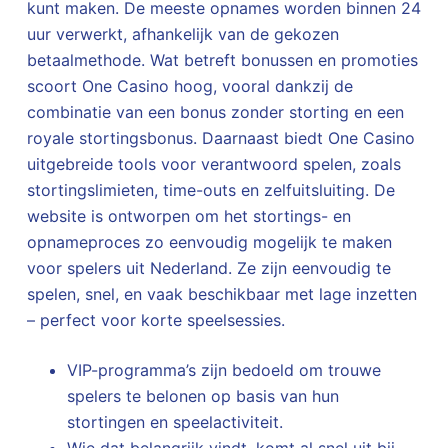
kunt maken. De meeste opnames worden binnen 24
uur verwerkt, afhankelijk van de gekozen
betaalmethode. Wat betreft bonussen en promoties
scoort One Casino hoog, vooral dankzij de
combinatie van een bonus zonder storting en een
royale stortingsbonus. Daarnaast biedt One Casino
uitgebreide tools voor verantwoord spelen, zoals
stortingslimieten, time-outs en zelfuitsluiting. De
website is ontworpen om het stortings- en
opnameproces zo eenvoudig mogelijk te maken
voor spelers uit Nederland. Ze zijn eenvoudig te
spelen, snel, en vaak beschikbaar met lage inzetten
– perfect voor korte speelsessies.
VIP-programma’s zijn bedoeld om trouwe
spelers te belonen op basis van hun
stortingen en speelactiviteit.