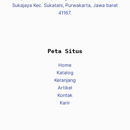
Sukajaya Kec. Sukatani, Purwakarta, Jawa barat
41167.
Peta Situs
Home
Katalog
Keranjang
Artikel
Kontak
Karir