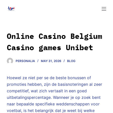
S
k
i
p
t
Online Casino Belgium
o
Casino games Unibet
c
o
n
PERSONALIA
MAY 31, 2026
BLOG
t
e
Hoewel ze niet per se de beste bonussen of
n
promoties hebben, zijn de basisnoteringen al zeer
t
competitief, wat zich vertaalt in een goed
uitbetalingspercentage. Wanneer je op zoek bent
naar bepaalde specifieke weddenschappen voor
voetbal, is het belangrijk dat je weet bij welke