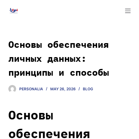
S
k
i
p
t
Основы обеспечения
o
личных данных:
c
o
принципы и способы
n
t
e
PERSONALIA
MAY 26, 2026
BLOG
n
t
Основы
обеспечения