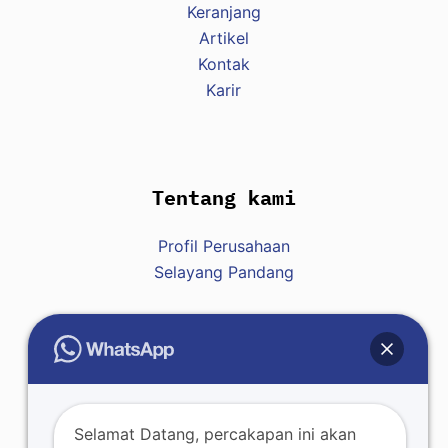
Keranjang
Artikel
Kontak
Karir
Tentang kami
Profil Perusahaan
Selayang Pandang
Hubungi Kami
Raja : +62 812-8007-7428
Selamat Datang, percakapan ini akan