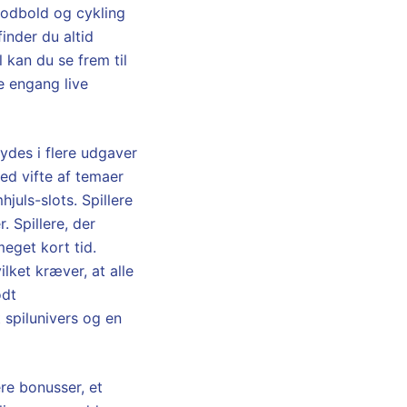
 fodbold og cykling
inder du altid
kan du se frem til
e engang live
ydes i flere udgaver
ed vifte af temaer
juls-slots. Spillere
. Spillere, der
eget kort tid.
ket kræver, at alle
odt
 spilunivers og en
re bonusser, et