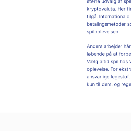
større udvalg af spi
kryptovaluta. Her f
tilgå. International
betalingsmetoder so
spiloplevelsen.
Anders arbejder hård
løbende på at forbed
Vælg altid spil hos
oplevelse. For ekstr
ansvarlige legestof.
kun til dem, og reg
D
i
g
i
t