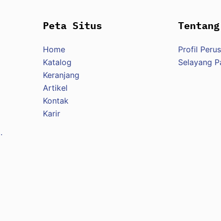
Peta Situs
Tentang
Home
Profil Peru
Katalog
Selayang 
Keranjang
Artikel
Kontak
Karir
.