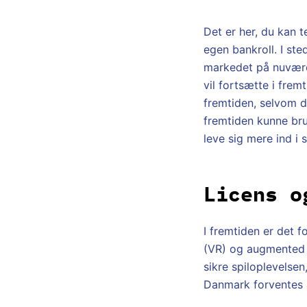
Det er her, du kan 
egen bankroll. I st
markedet på nuværen
vil fortsætte i frem
fremtiden, selvom de
fremtiden kunne brug
leve sig mere ind i 
Licens o
I fremtiden er det f
(VR) og augmented r
sikre spiloplevelsen
Danmark forventes a