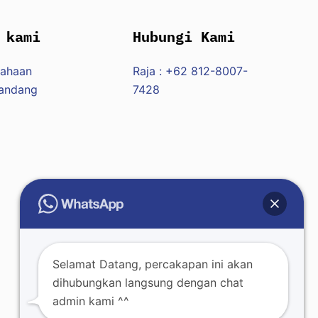
 kami
Hubungi Kami
sahaan
Raja : +62 812-8007-
Pandang
7428
Selamat Datang, percakapan ini akan
dihubungkan langsung dengan chat
admin kami ^^