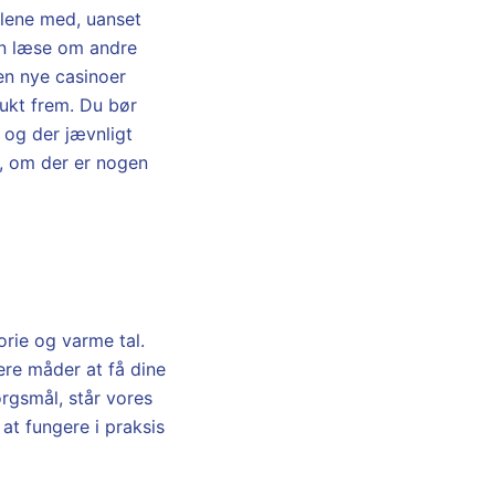
llene med, uanset
an læse om andre
en nye casinoer
dukt frem. Du bør
, og der jævnligt
, om der er nogen
orie og varme tal.
gere måder at få dine
rgsmål, står vores
at fungere i praksis