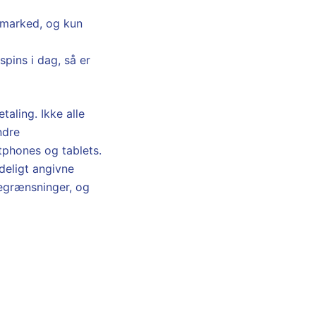
e marked, og kun
pins i dag, så er
aling. Ikke alle
ndre
tphones og tablets.
ydeligt angivne
egrænsninger, og