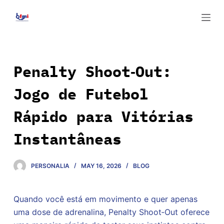
S
k
i
p
t
Penalty Shoot‑Out:
o
Jogo de Futebol
c
o
Rápido para Vitórias
n
t
Instantâneas
e
n
PERSONALIA
MAY 16, 2026
BLOG
t
Quando você está em movimento e quer apenas
uma dose de adrenalina, Penalty Shoot‑Out oferece