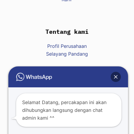
Tentang kami
Profil Perusahaan
Selayang Pandang
Hubungi Kami
Raja : +62 812-8007-7428
Selamat Datang, percakapan ini akan
dihubungkan langsung dengan chat
admin kami ^^