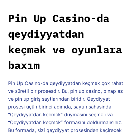
Pin Up Casino-da
qeydiyyatdan
keçmək və oyunlara
baxım
Pin Up Casino-da qeydiyyatdan keçmək çox rahat
və sürətli bir prosesdir. Bu, pin up casino, pinap az
və pin up giriş saytlarından biridir. Qeydiyyat
prosesi üçün birinci adımda, saytın sahəsində
“Qeydiyyatdan keçmək” düyməsini seçməli və
“Qeydiyyatdan keçmək” formasını doldurmalısınız.
Bu formada, sizi qeydiyyat prosesindən keçirəcək