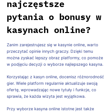
najczęstsze
pytania o bonusy w
kasynach online?
Zanim zarejestrujesz się w kasynie online, warto
przeczytać opinie innych graczy. Dzięki temu
można zyskać lepszy obraz platformy, co pomoże
w podjęciu decyzji o wyborze najlepszego kasyna.
Korzystając z kasyn online, docenisz różnorodność
gier. Wiele platform regularnie aktualizuje swoją
ofertę, wprowadzając nowe tytuły i funkcje, co
sprawia, że każda wizyta jest wyjątkowa.
Przy wyborze kasyna online istotne jest także