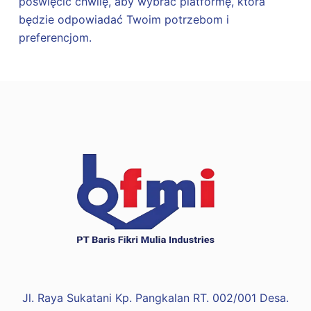
poświęcić chwilę, aby wybrać platformę, która
będzie odpowiadać Twoim potrzebom i
preferencjom.
Jl. Raya Sukatani Kp. Pangkalan RT. 002/001 Desa.