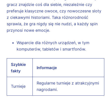
gracz znajdzie coś dla siebie, niezależnie czy
preferuje klasyczne owoce, czy nowoczesne sloty
z ciekawymi historiami. Taka różnorodność
sprawia, że gra nigdy się nie nudzi, a każdy spin
przynosi nowe emocje.
Wsparcie dla różnych urządzeń, w tym
komputerów, tabletów i smartfonów.
Szybkie
Informacje
fakty
Regularne turnieje z atrakcyjnymi
Turnieje
nagrodami.