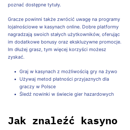
poznać dostępne tytuły.
Gracze powinni także zwrócić uwagę na programy
lojalnościowe w kasynach online. Dobre platformy
nagradzają swoich stałych użytkowników, oferując
im dodatkowe bonusy oraz ekskluzywne promocje.
Im dłużej grasz, tym więcej korzyści możesz
zyskać.
Graj w kasynach z możliwością gry na żywo
Używaj metod płatności przyjaznych dla
graczy w Polsce
Śledź nowinki w świecie gier hazardowych
Jak znaleźć kasyno