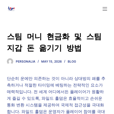
S
k
i
p
t
스팀 머니 현금화 및 스팀
o
지갑 돈 옮기기 방법
c
o
n
PERSONALIA
MAY 15, 2026
BLOG
t
e
단순히 운에만 의존하는 것이 아니라 상대방의 패를 추
n
측하거나 적절한 타이밍에 베팅하는 전략적인 요소가
t
매력적입니다. 전 세계 어디에서든 플레이어가 원활하
게 즐길 수 있도록, 와일드 홀덤은 효율적이고 손쉬운
통화 변환 시스템을 제공하여 국제적 접근성을 극대화
합니다. 와일드 홀덤은 운영자가 플레이어 참여를 극대