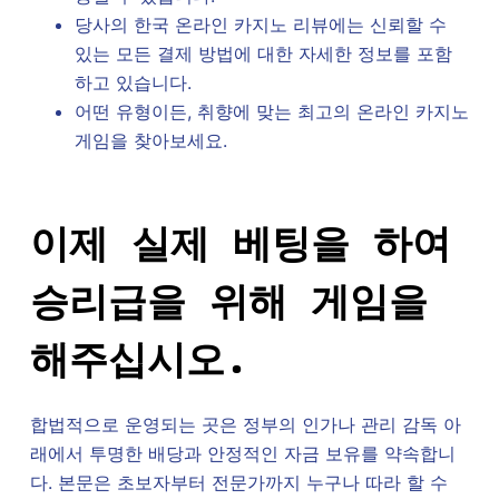
당사의 한국 온라인 카지노 리뷰에는 신뢰할 수
있는 모든 결제 방법에 대한 자세한 정보를 포함
하고 있습니다.
어떤 유형이든, 취향에 맞는 최고의 온라인 카지노
게임을 찾아보세요.
이제 실제 베팅을 하여
승리급을 위해 게임을
해주십시오.
합법적으로 운영되는 곳은 정부의 인가나 관리 감독 아
래에서 투명한 배당과 안정적인 자금 보유를 약속합니
다. 본문은 초보자부터 전문가까지 누구나 따라 할 수