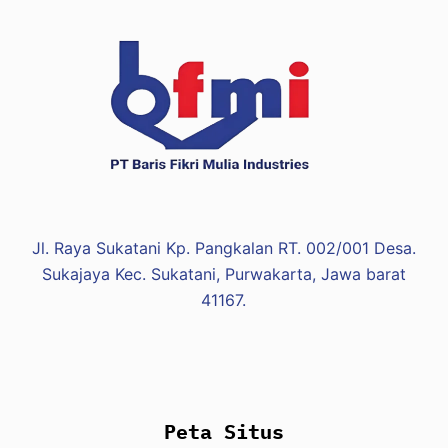
Jl. Raya Sukatani Kp. Pangkalan RT. 002/001 Desa.
Sukajaya Kec. Sukatani, Purwakarta, Jawa barat
41167.
Peta Situs