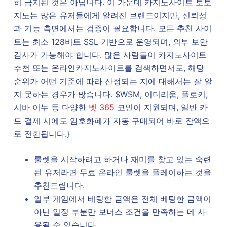
히 금지된 것은 아닙니다. 이 가운데 카지노사이트 토토
지노는 많은 유저들에게 알려진 브랜드이지만, 신뢰성
과 기능 측면에서는 검증이 필요합니다. 모든 추천 사이
트는 최소 128비트 SSL 기반으로 운영되며, 외부 보안
감사가 가능해야 합니다. 많은 사람들이 카지노사이트
추천 또는 온라인카지노사이트를 검색하면서도, 해당
순위가 어떤 기준에 따라 산정되는 지에 대해서는 잘 알
지 못하는 경우가 많습니다. $WSM, 이더리움, 플로키,
시바 이누 등 다양한
벳 365
코인이 지원되며, 일반 카
드 결제 시에도 암호화폐가 자동 구매되어 바로 잔액으
로 전환됩니다.}
룰렛을 시작하려고 하거나 재미를 찾고 있는 숙련
된 유저라면 무료 온라인 룰렛을 플레이하는 것을
추천드립니다.
일부 게임에서 베팅한 금액은 전체 베팅한 금액이
아닌 일정 부분만 보너스 조건을 만족하는 데 사
용될 수 있습니다.