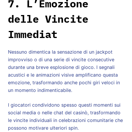
7. L’Emozione
delle Vincite
Immediat
Nessuno dimentica la sensazione di un jackpot
improvviso o di una serie di vincite consecutive
durante una breve esplosione di gioco. I segnali
acustici e le animazioni visive amplificano questa
emozione, trasformando anche pochi giri veloci in
un momento indimenticabile.
I giocatori condividono spesso questi momenti sui
social media o nelle chat del casinò, trasformando
le vincite individuali in celebrazioni comunitarie che
possono motivare ulteriori spin.