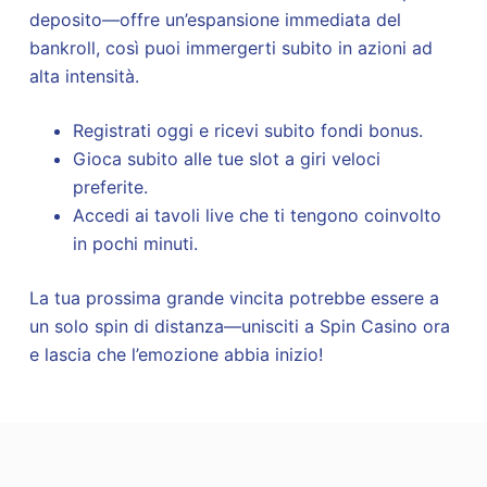
deposito—offre un’espansione immediata del
bankroll, così puoi immergerti subito in azioni ad
alta intensità.
Registrati oggi e ricevi subito fondi bonus.
Gioca subito alle tue slot a giri veloci
preferite.
Accedi ai tavoli live che ti tengono coinvolto
in pochi minuti.
La tua prossima grande vincita potrebbe essere a
un solo spin di distanza—unisciti a Spin Casino ora
e lascia che l’emozione abbia inizio!