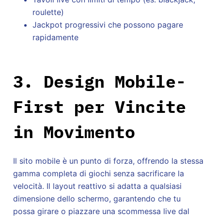
roulette)
Jackpot progressivi che possono pagare
rapidamente
3. Design Mobile-
First per Vincite
in Movimento
Il sito mobile è un punto di forza, offrendo la stessa
gamma completa di giochi senza sacrificare la
velocità. Il layout reattivo si adatta a qualsiasi
dimensione dello schermo, garantendo che tu
possa girare o piazzare una scommessa live dal