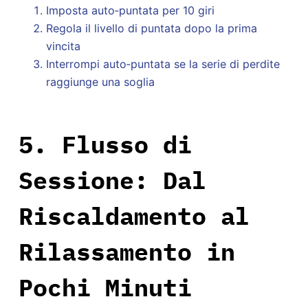
Imposta auto‑puntata per 10 giri
Regola il livello di puntata dopo la prima
vincita
Interrompi auto‑puntata se la serie di perdite
raggiunge una soglia
5. Flusso di
Sessione: Dal
Riscaldamento al
Rilassamento in
Pochi Minuti