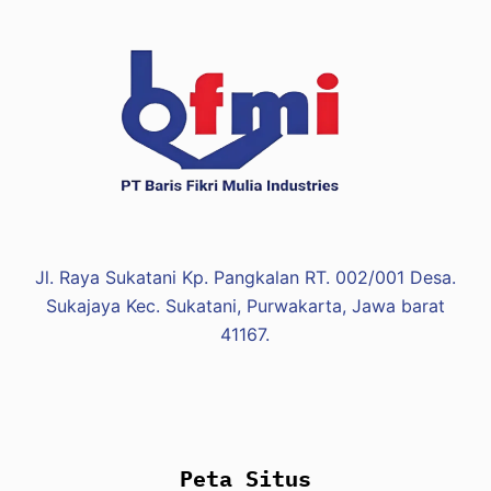
Jl. Raya Sukatani Kp. Pangkalan RT. 002/001 Desa.
Sukajaya Kec. Sukatani, Purwakarta, Jawa barat
41167.
Peta Situs