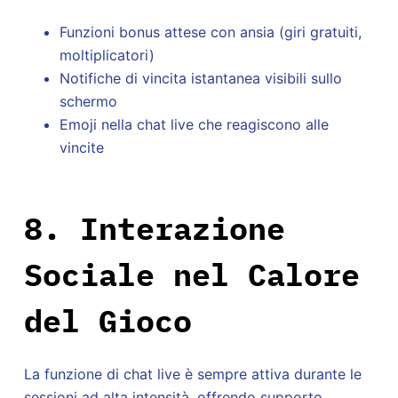
Funzioni bonus attese con ansia (giri gratuiti,
moltiplicatori)
Notifiche di vincita istantanea visibili sullo
schermo
Emoji nella chat live che reagiscono alle
vincite
8. Interazione
Sociale nel Calore
del Gioco
La funzione di chat live è sempre attiva durante le
sessioni ad alta intensità, offrendo supporto