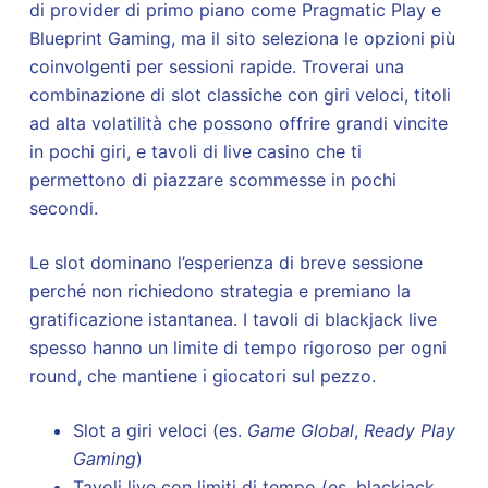
di provider di primo piano come Pragmatic Play e
Blueprint Gaming, ma il sito seleziona le opzioni più
coinvolgenti per sessioni rapide. Troverai una
combinazione di slot classiche con giri veloci, titoli
ad alta volatilità che possono offrire grandi vincite
in pochi giri, e tavoli di live casino che ti
permettono di piazzare scommesse in pochi
secondi.
Le slot dominano l’esperienza di breve sessione
perché non richiedono strategia e premiano la
gratificazione istantanea. I tavoli di blackjack live
spesso hanno un limite di tempo rigoroso per ogni
round, che mantiene i giocatori sul pezzo.
Slot a giri veloci (es.
Game Global
,
Ready Play
Gaming
)
Tavoli live con limiti di tempo (es. blackjack,