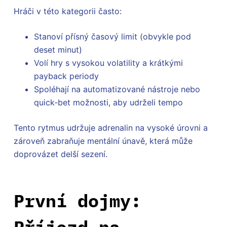
Hráči v této kategorii často:
Stanoví přísný časový limit (obvykle pod
deset minut)
Volí hry s vysokou volatility a krátkými
payback periody
Spoléhají na automatizované nástroje nebo
quick‑bet možnosti, aby udrželi tempo
Tento rytmus udržuje adrenalin na vysoké úrovni a
zároveň zabraňuje mentální únavě, která může
doprovázet delší sezení.
První dojmy:
Příjezd na