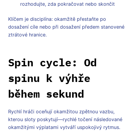
rozhodujte, zda pokračovat nebo skončit
Klíčem je disciplína: okamžitě přestaňte po
dosažení cíle nebo při dosažení předem stanovené
ztrátové hranice.
Spin cycle: Od
spinu k výhře
během sekund
Rychlí hráči oceňují okamžitou zpětnou vazbu,
kterou sloty poskytují—rychlé točení následované
okamžitými výplatami vytváří uspokojivý rytmus.