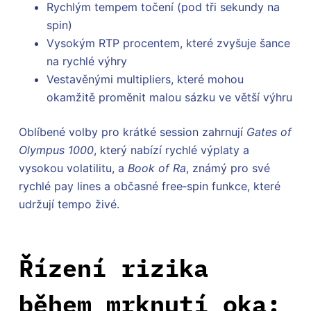
Rychlým tempem točení (pod tři sekundy na
spin)
Vysokým RTP procentem, které zvyšuje šance
na rychlé výhry
Vestavěnými multipliers, které mohou
okamžitě proměnit malou sázku ve větší výhru
Oblíbené volby pro krátké session zahrnují
Gates of
Olympus 1000
, který nabízí rychlé výplaty a
vysokou volatilitu, a
Book of Ra
, známý pro své
rychlé pay lines a občasné free‑spin funkce, které
udržují tempo živé.
Řízení rizika
během mrknutí oka: