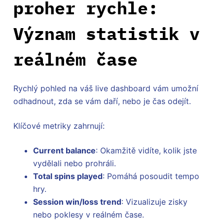
proher rychle:
Význam statistik v
reálném čase
Rychlý pohled na váš live dashboard vám umožní
odhadnout, zda se vám daří, nebo je čas odejít.
Klíčové metriky zahrnují:
Current balance
: Okamžitě vidíte, kolik jste
vydělali nebo prohráli.
Total spins played
: Pomáhá posoudit tempo
hry.
Session win/loss trend
: Vizualizuje zisky
nebo poklesy v reálném čase.