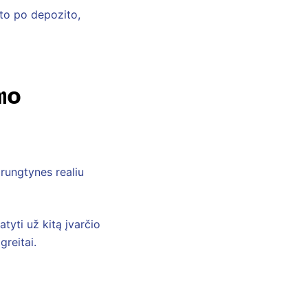
rto po depozito,
mo
 rungtynes realiu
tyti už kitą įvarčio
greitai.