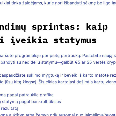
 puikiai tinka žaidėjams, kurie nori išbandyti sėkmę be ilgo l
ndimų sprintas: kaip
i įveikia statymus
 naršote programėlėje per pietų pertrauką. Pastebite naują 
 išbandyti su nedideliu statymu—galbūt €5 ar $5 vertės cryp
paspaudžiate sukimo mygtuką ir beveik iš karto matote rez
o jūsų kitą žingsnį. Šis ciklas kartojasi dešimtis kartų vieno
imą pagal patrauklią grafiką
ų statymą pagal bankroll tikslus
i rezultatą
tymą aukštyn arba žemyn priklausomai nuo laimėjimų/nuosto