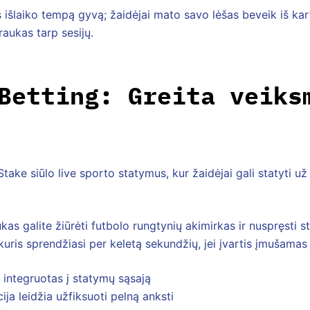
s išlaiko tempą gyvą; žaidėjai mato savo lėšas beveik iš ka
ukas tarp sesijų.
Betting: Greita veiks
take siūlo live sporto statymus, kur žaidėjai gali statyti už
as galite žiūrėti futbolo rungtynių akimirkas ir nuspręsti sta
ris sprendžiasi per keletą sekundžių, jei įvartis įmušamas 
 integruotas į statymų sąsają
ja leidžia užfiksuoti pelną anksti