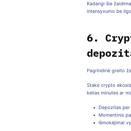
Kadangi šie žaidimai
intensyvumo be ilgo
6. Cryp
depozit
Pagrindinė greito ž
Stake crypto ekosi
kelias minutes ar m
Depozitas per
Momentinis pat
Išmokėjimai vy