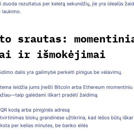
 duoda rezultatus per keletą sekundžių, jie yra idealūs žaid
 laukimo.
to srautas: momentini
ai ir išmokėjimai
aidimo dalis yra galimybė perkelti pinigus be vėlavimų.
stema leidžia jums įnešti Bitcoin arba Ethereum momentini
ažiau—taip galėdami iškart pradėti žaidimą.
 QR kodą arba piniginės adresą
virtinimas blokų grandinėse užtikrina, kad lėšos būtų iška
ksta per kelias minutes, be banko eilės