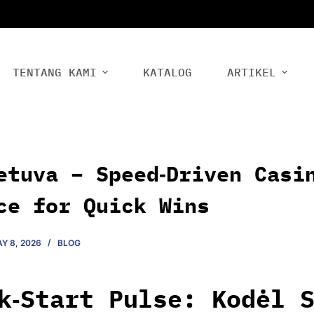
TENTANG KAMI
KATALOG
ARTIKEL
etuva – Speed‑Driven Casi
ce for Quick Wins
Y 8, 2026
BLOG
k‑Start Pulse: Kodėl 