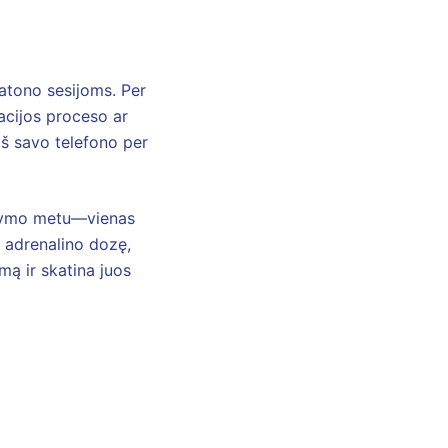
ratono sesijoms. Per
acijos proceso ar
 iš savo telefono per
tatymo metu—vienas
a adrenalino dozę,
mą ir skatina juos