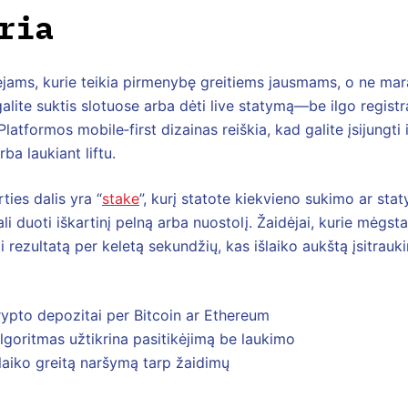
ria
dėjams, kurie teikia pirmenybę greitiems jausmams, o ne ma
alite suktis slotuose arba dėti live statymą—be ilgo registr
latformos mobile‑first dizainas reiškia, kad galite įsijungti
ba laukiant liftu.
ties dalis yra “
stake
”, kurį statote kiekvieno sukimo ar s
li duoti iškartinį pelną arba nuostolį. Žaidėjai, kurie mėgst
ezultatą per keletą sekundžių, kas išlaiko aukštą įsitrauki
ypto depozitai per Bitcoin ar Ethereum
algoritmas užtikrina pasitikėjimą be laukimo
aiko greitą naršymą tarp žaidimų