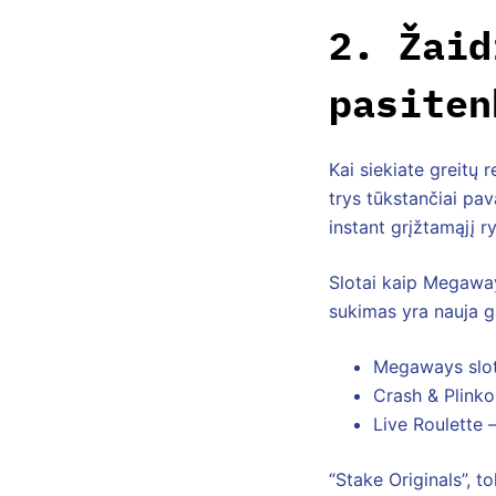
2. Žaid
pasiten
Kai siekiate greitų 
trys tūkstančiai pav
instant grįžtamąjį ry
Slotai kaip Megaway
sukimas yra nauja g
Megaways slota
Crash & Plinko
Live Roulette 
“Stake Originals”, t