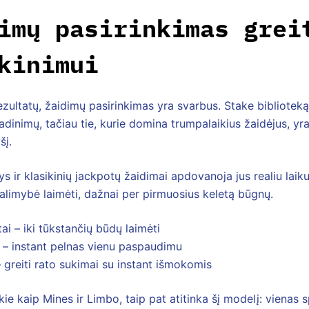
imų pasirinkimas grei
kinimui
rezultatų, žaidimų pasirinkimas yra svarbus. Stake bibliotek
adinimų, tačiau tie, kurie domina trumpalaikius žaidėjus, yra 
šį.
s ir klasikinių jackpotų žaidimai apdovanoja jus realiu lai
alimybė laimėti, dažnai per pirmuosius keletą būgnų.
i – iki tūkstančių būdų laimėti
 – instant pelnas vienu paspaudimu
– greiti rato sukimai su instant išmokomis
okie kaip Mines ir Limbo, taip pat atitinka šį modelį: vienas