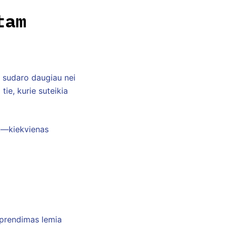
tam
ą sudaro daugiau nei
tie, kurie suteikia
ku—kiekvienas
 sprendimas lemia