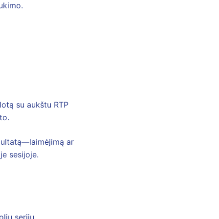
aukimo.
slotą su aukštu RTP
to.
ultatą—laimėjimą ar
je sesijoje.
lių serijų