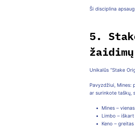
Ši disciplina apsaug
5. Stak
žaidimų
Unikalūs “Stake Orig
Pavyzdžiui, Mines: 
ar surinkote taškų,
Mines – vienas
Limbo – iškart
Keno – greitas