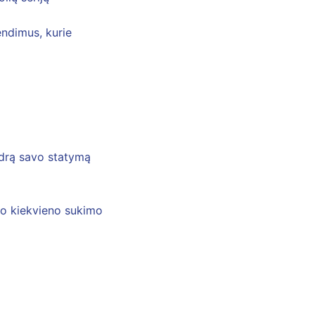
endimus, kurie
endrą savo statymą
nso kiekvieno sukimo