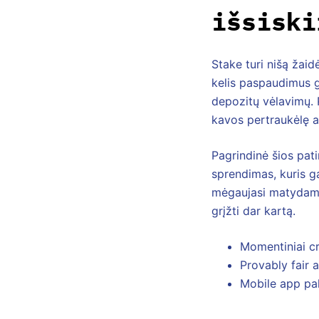
išsiski
Stake turi nišą žai
kelis paspaudimus g
depozitų vėlavimų. P
kavos pertraukėlę ar
Pagrindinė šios patir
sprendimas, kuris ga
mėgaujasi matydami r
grįžti dar kartą.
Momentiniai cr
Provably fair 
Mobile app pal