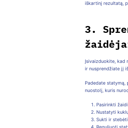
iškartinį rezultatą,
3. Spre
žaidėja
Įsivaizduokite, kad
ir nusprendžiate jį
Padedate statymą, 
nuostolį, kuris nurod
Pasirinkti žaid
Nustatyti kukl
Sukti ir stebėt
Reguliuoti sta