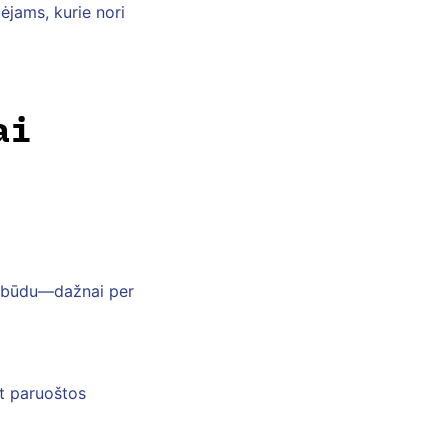
ėjams, kurie nori
ai
u būdu—dažnai per
rt paruoštos