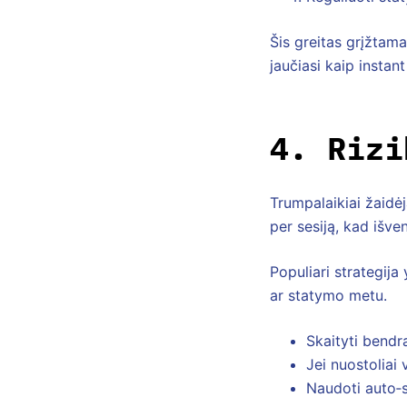
Šis greitas grįžtama
jaučiasi kaip instan
4. Rizi
Trumpalaikiai žaidėj
per sesiją, kad išve
Populiari strategija
ar statymo metu.
Skaityti bendr
Jei nuostoliai v
Naudoti auto‑st