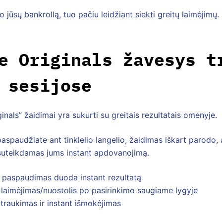
o jūsų bankrollą, tuo pačiu leidžiant siekti greitų laimėjimų.
e Originals žavesys t
 sesijose
inals” žaidimai yra sukurti su greitais rezultatais omenyje.
paspaudžiate ant tinklelio langelio, žaidimas iškart parodo
 suteikdamas jums instant apdovanojimą.
 paspaudimas duoda instant rezultatą
 laimėjimas/nuostolis po pasirinkimo saugiame lygyje
 traukimas ir instant išmokėjimas