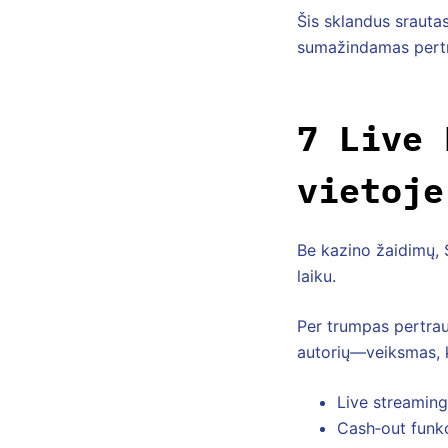
Šis sklandus srauta
sumažindamas pertra
7 Live 
vietoje
Be kazino žaidimų, S
laiku.
Per trumpas pertrauk
autorių—veiksmas, ku
Live streaming
Cash‑out funkci