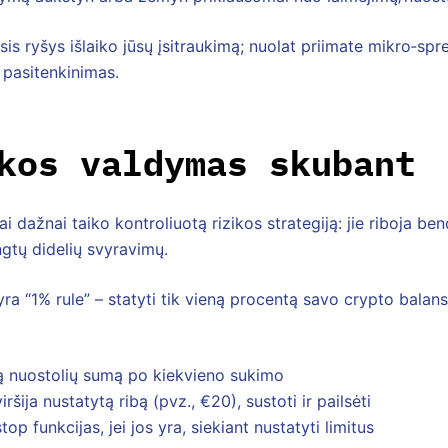
sis ryšys išlaiko jūsų įsitraukimą; nuolat priimate mikro‑spr
t pasitenkinimas.
kos valdymas skubant
ai dažnai taiko kontroliuotą rizikos strategiją: jie riboja b
ngtų didelių svyravimų.
 yra “1% rule” – statyti tik vieną procentą savo crypto bala
ą nuostolių sumą po kiekvieno sukimo
iršija nustatytą ribą (pvz., €20), sustoti ir pailsėti
op funkcijas, jei jos yra, siekiant nustatyti limitus