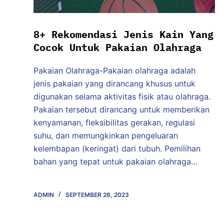
8+ Rekomendasi Jenis Kain Yang
Cocok Untuk Pakaian Olahraga
Pakaian Olahraga-Pakaian olahraga adalah
jenis pakaian yang dirancang khusus untuk
digunakan selama aktivitas fisik atau olahraga.
Pakaian tersebut dirancang untuk memberikan
kenyamanan, fleksibilitas gerakan, regulasi
suhu, dan memungkinkan pengeluaran
kelembapan (keringat) dari tubuh. Pemilihan
bahan yang tepat untuk pakaian olahraga…
ADMIN
SEPTEMBER 26, 2023