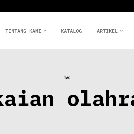
TENTANG KAMI
KATALOG
ARTIKEL
TAG
kaian olahr