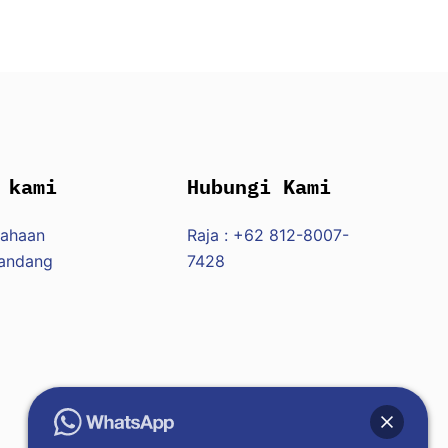
 kami
Hubungi Kami
sahaan
Raja : +62 812-8007-
Pandang
7428