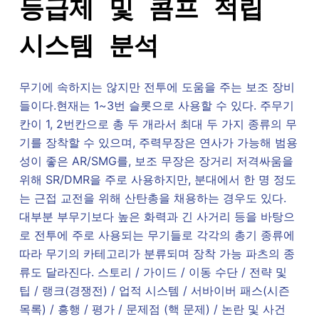
등급제 및 콤프 적립
시스템 분석
무기에 속하지는 않지만 전투에 도움을 주는 보조 장비
들이다.현재는 1~3번 슬롯으로 사용할 수 있다. 주무기
칸이 1, 2번칸으로 총 두 개라서 최대 두 가지 종류의 무
기를 장착할 수 있으며, 주력무장은 연사가 가능해 범용
성이 좋은 AR/SMG를, 보조 무장은 장거리 저격싸움을
위해 SR/DMR을 주로 사용하지만, 분대에서 한 명 정도
는 근접 교전을 위해 산탄총을 채용하는 경우도 있다.
대부분 부무기보다 높은 화력과 긴 사거리 등을 바탕으
로 전투에 주로 사용되는 무기들로 각각의 총기 종류에
따라 무기의 카테고리가 분류되며 장착 가능 파츠의 종
류도 달라진다. 스토리 / 가이드 / 이동 수단 / 전략 및
팁 / 랭크(경쟁전) / 업적 시스템 / 서바이버 패스(시즌
목록) / 흥행 / 평가 / 문제점 (핵 문제) / 논란 및 사건