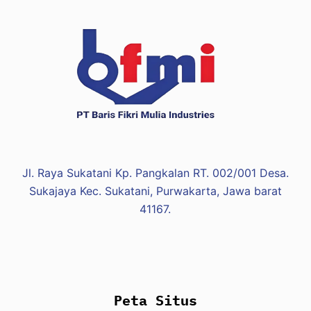
Jl. Raya Sukatani Kp. Pangkalan RT. 002/001 Desa.
Sukajaya Kec. Sukatani, Purwakarta, Jawa barat
41167.
Peta Situs