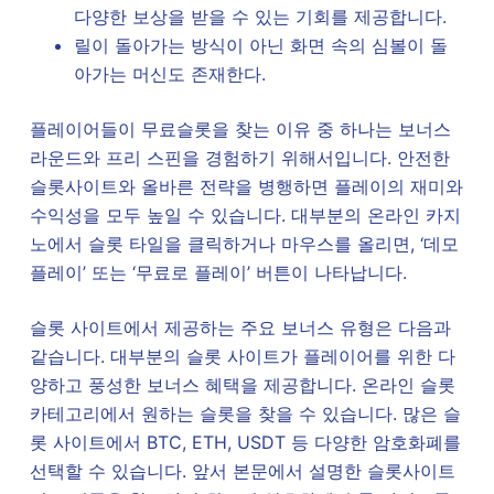
다양한 보상을 받을 수 있는 기회를 제공합니다.
릴이 돌아가는 방식이 아닌 화면 속의 심볼이 돌
아가는 머신도 존재한다.
플레이어들이 무료슬롯을 찾는 이유 중 하나는 보너스
라운드와 프리 스핀을 경험하기 위해서입니다. 안전한
슬롯사이트와 올바른 전략을 병행하면 플레이의 재미와
수익성을 모두 높일 수 있습니다. 대부분의 온라인 카지
노에서 슬롯 타일을 클릭하거나 마우스를 올리면, ‘데모
플레이’ 또는 ‘무료로 플레이’ 버튼이 나타납니다.
슬롯 사이트에서 제공하는 주요 보너스 유형은 다음과
같습니다. 대부분의 슬롯 사이트가 플레이어를 위한 다
양하고 풍성한 보너스 혜택을 제공합니다. 온라인 슬롯
카테고리에서 원하는 슬롯을 찾을 수 있습니다. 많은 슬
롯 사이트에서 BTC, ETH, USDT 등 다양한 암호화폐를
선택할 수 있습니다. 앞서 본문에서 설명한 슬롯사이트