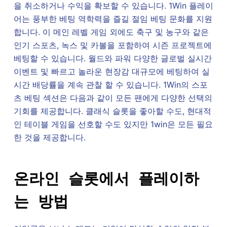
을 취소하거나 수익을 확보할 수 있습니다. 1Win 플레이
어는 풍부한 베팅 역학력을 즐길 절임 베팅 문화를 지원
합니다. 이 메인 레벨 게임 외에도 축구 및 농구와 같은
인기 스포츠, 녹스 및 카볼을 포함하여 시즌 프로젝트에
베팅할 수 있습니다. 월드와 파워 다양한 글로벌 실시간
이벤트 및 빠르고 놀라운 현장감 대규모에 베팅하여 실
시간 배당률을 계속 관찰 할 수 있습니다. 1Win의 스포
츠 베팅 섹션은 다음과 같이 모든 팬에게 다양한 선택의
기회를 제공합니다. 클래식 슬롯을 좋아할 수도, 현대적
인 테이블 게임을 선호할 수도 있지만 1win은 모든 필요
한 것을 제공합니다.
온라인 슬롯에서 플레이하
는 방법