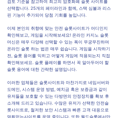
검토 기준을 참고하여 최고의 암호화폐 슬롯 사이트를
선택합니다. 25개의 페이라인과 함께, 스택 심볼과 리스
핀 기능이 추가되어 당첨 기회를 높입니다.
이제 본인의 취향에 맞는 안전 슬롯사이트가 어디인지
확인해보고, 게임을 시작해보세요! 온라인 카지노 슬롯
머신은 매우 다양해 선택할 수 있는 폭이 무궁무진하며
온라인 슬롯 하는 법은 매우 쉽습니다. 게임을 시작하기
전, 슬롯 용어를 익히고 어떻게 게임에 적용되는지 직접
확인해보세요. 슬롯 플레이를 하면서 꼭 알아두어야 할
슬롯 용어에 대한 간략한 설명입니다.
​이러한 업체들은 슬롯사이트와 마찬가지로 네임서버와
도메인, 시스템 운영 방법, 예치금 혹은 보증금과 같이
유저들을 보호할 수 있는 다방면의 안정장치를 확보 후
소개해 드리고 있습니다. 수많은 유저가 선택한 안전슬
롯사이트로, 철저한 보안 시스템과 빠른 고객 대응으로
먹튀없는사이트를 운영 중입니다. 또한 월드슬롯에서만