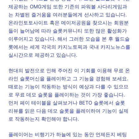
제공하는 OMG게임 또한 기존의 파워볼 사다리게임과
는 차별된 즐거움을 여러분들에게 선사하고 있습니다.
온라인토토사이트 혹은 메이저공원을 찾으시는 회원분
들이 늘어남에 따라 슬롯커뮤니티 또한 많은 활성화가
이루어지고 있습니다. 해서 그러한 모습을 본 후 월드슬
롯에서는 세계 각국의 카지노토픽과 국내 카지노뉴스를
실시간으로 제공하고 있습니다.
현대의 발전으로 인해 주어진 이 기회를 이용해 무료 온
라인 슬롯머신을 플레이하고 그 기능을 경험해 보세요.
때로는 기능이 작동하는 방식이 예상과 다를 수 있으므
로 무료 데모 슬롯을 플레이하는 것이 가장 좋습니다.
먼저 페이 테이블을 살펴보거나 BETO 슬롯에서 슬롯
리뷰를 읽은 다음 데모 슬롯을 플레이하여 기능이 실제
로 작동하는지 확인해야 합니다.
플레이어는 비행기가 하늘에 있는 동안 언제든지 베팅