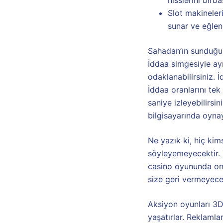
hisslərini birba
Slot makineler
sunar ve eğlen
Sahadan’ın sunduğu 
İddaa simgesiyle ay
odaklanabilirsiniz. 
İddaa oranlarını tek
saniye izleyebilirsi
bilgisayarında oynay
Ne yazık ki, hiç kim
söyleyemeyecektir. T
casino oyununda ona
size geri vermeyece
Aksiyon oyunları 3D
yaşatırlar. Reklam