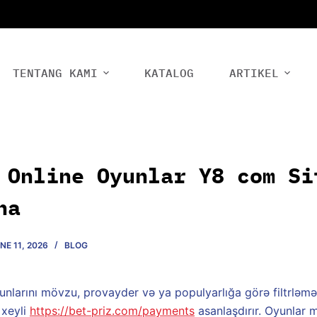
TENTANG KAMI
KATALOG
ARTIKEL
 Online Oyunlar Y8 com Si
na
NE 11, 2026
BLOG
unlarını mövzu, provayder və ya populyarlığa görə filtrlə
 xeyli
https://bet-priz.com/payments
asanlaşdırır. Oyunlar m