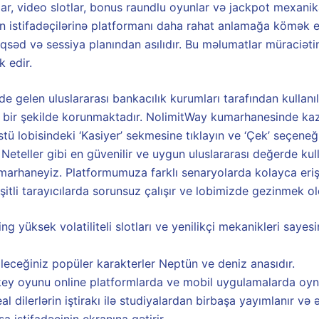
lar, video slotlar, bonus raundlu oyunlar və jackpot mexanik
an istifadəçilərinə platformanı daha rahat anlamağa kömək e
qsəd və sessiya planından asılıdır. Bu məlumatlar müraciəti
 edir.
e gelen uluslararası bankacılık kurumları tarafından kullanıla
li bir şekilde korunmaktadır. NolimitWay kumarhanesinde kaz
ü lobisindeki ‘Kasiyer’ sekmesine tıklayın ve ‘Çek’ seçeneği
eteller gibi en güvenilir ve uygun uluslararası değerde kul
marhaneyiz. Platformumuza farklı senaryolarda kolayca erişe
itli tarayıcılarda sorunsuz çalışır ve lobimizde gezinmek o
 yüksek volatiliteli slotları ve yenilikçi mekanikleri sayesi
eceğiniz popüler karakterler Neptün ve deniz anasıdır.
ey oyunu online platformlarda ve mobil uygulamalarda oyna
al dilerlərin iştirakı ilə studiyalardan birbaşa yayımlanır v