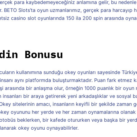
erçek para kaybedemeyeceğiniz anlamına gelir, bu nedenle 
tir. BETO Slots’ta oyun uzmanlarımız, gerçek para harcayıp
siz casino slot oyunlarında 150 ila 200 spin arasında oyna
din Bonusu
ların kullanımına sunduğu okey oyunları sayesinde Türkiye
insanı aynı platformda buluşturmaktadır. Puan fark etmez ka
şi arasında bir anlaşma olur, örneğin 1000 puanlık bir oyun 
insanları bir araya getirerek yeni arkadaşlıklar ve sosyal b
 Okey sitelerinin amacı, insanların keyifli bir şekilde zaman 
okey oyununu her yerde ve her zaman oynamalarına olanak 
 otobüs beklerken, bir kafede otururken veya başka bir yer
llanarak okey oyunu oynayabilirler.