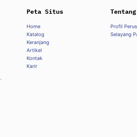
Peta Situs
Tentang
Home
Profil Peru
Katalog
Selayang 
Keranjang
Artikel
Kontak
Karir
.