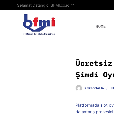
Selamat Datang di BFMI.co.id ^^
S
k
i
p
HOME
t
o
c
o
n
Ücretsiz
t
e
Şimdi Oy
n
t
PERSONALIA
JU
Platformada slot oy
da axtarış prosesini