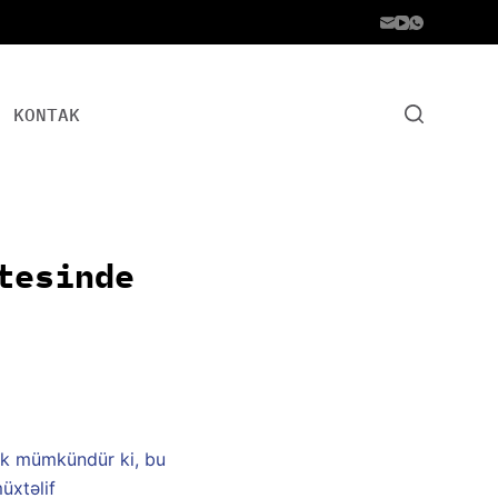
KONTAK
tesinde
mək mümkündür ki, bu
üxtəlif