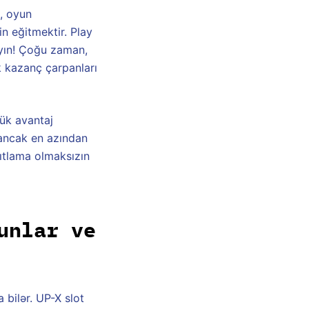
n, oyun
n eğitmektir. Play
ayın! Çoğu zaman,
ek kazanç çarpanları
yük avantaj
 ancak en azından
ıtlama olmaksızın
unlar ve
 bilər. UP-X slot