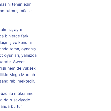
asını təmin edir.
an tutmuş müasir
kalmaz, aynı
a binlerce farklı
laşmış ve kendini
manda tema, oynanış
ot oyunları, yalnızca
yaratır. Sweet
hisli hem de yüksek
ellikle Mega Moolah
azandırabilmektedir.
rayüzü ile mükemmel
da da o seviyede
amanda bu tür