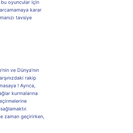
bu oyuncular için
 harcamamaya karar
manızı tavsiye
’nin ve Dünya’nın
rşınızdaki rakip
masaya ! Ayrıca,
ağlar kurmalarına
geçirmelerine
sağlamaktır.
de zaman geçirirken,