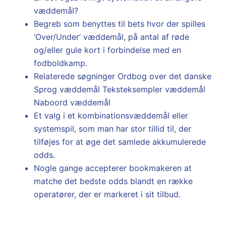
væddemål?
Begreb som benyttes til bets hvor der spilles
‘Over/Under’ væddemål, på antal af røde
og/eller gule kort i forbindelse med en
fodboldkamp.
Relaterede søgninger Ordbog over det danske
Sprog væddemål Teksteksempler væddemål
Naboord væddemål
Et valg i et kombinationsvæddemål eller
systemspil, som man har stor tillid til, der
tilføjes for at øge det samlede akkumulerede
odds.
Nogle gange accepterer bookmakeren at
matche det bedste odds blandt en række
operatører, der er markeret i sit tilbud.