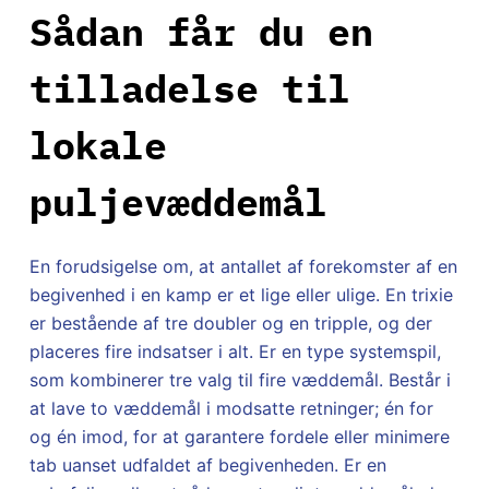
Sådan får du en
tilladelse til
lokale
puljevæddemål
En forudsigelse om, at antallet af forekomster af en
begivenhed i en kamp er et lige eller ulige. En trixie
er bestående af tre doubler og en tripple, og der
placeres fire indsatser i alt. Er en type systemspil,
som kombinerer tre valg til fire væddemål. Består i
at lave to væddemål i modsatte retninger; én for
og én imod, for at garantere fordele eller minimere
tab uanset udfaldet af begivenheden. Er en