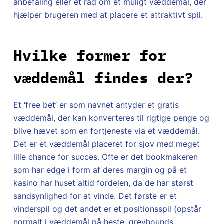
anbefaling eller et råd om et muligt væddemål, der
hjælper brugeren med at placere et attraktivt spil.
Hvilke former for
væddemål findes der?
Et ‘free bet’ er som navnet antyder et gratis
væddemål, der kan konverteres til rigtige penge og
blive hævet som en fortjeneste via et væddemål.
Det er et væddemål placeret for sjov med meget
lille chance for succes. Ofte er det bookmakeren
som har edge i form af deres margin og på et
kasino har huset altid fordelen, da de har størst
sandsynlighed for at vinde. Det første er et
vinderspil og det andet er et positionsspil (opstår
normalt i væddemål på heste, greyhounds,