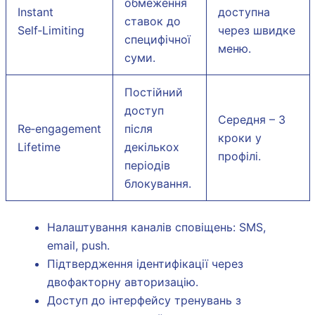
обмеження
Instant
доступна
ставок до
Self‑Limiting
через швидке
специфічної
меню.
суми.
Постійний
доступ
Середня – 3
Re‑engagement
після
кроки у
Lifetime
декількох
профілі.
періодів
блокування.
Налаштування каналів сповіщень: SMS,
email, push.
Підтвердження ідентифікації через
двофакторну авторизацію.
Доступ до інтерфейсу тренувань з