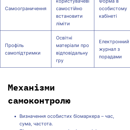
користувачеві
Форма в
Самоограничення
самостійно
особистому
встановити
кабінеті
ліміти
Освітні
Електронний
Профіль
матеріали про
журнал з
самопідтримки
відповідальну
порадами
гру
Механізми
самоконтролю
Визначення особистих біомаркера – час,
сума, частота.