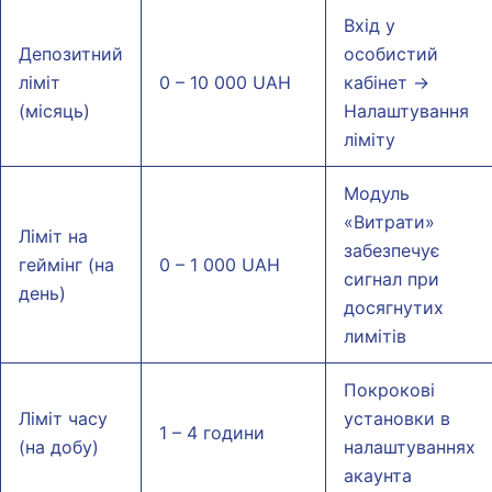
Вхід у
Депозитний
особистий
ліміт
0 – 10 000 UAH
кабінет →
(місяць)
Налаштування
ліміту
Модуль
«Витрати»
Ліміт на
забезпечує
геймінг (на
0 – 1 000 UAH
сигнал при
день)
досягнутих
лимітів
Покрокові
Ліміт часу
установки в
1 – 4 години
(на добу)
налаштуваннях
акаунта