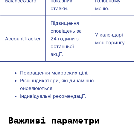
BalanceGuard
показник
головному
ставки.
меню.
Підвищення
сповіщень за
У календарі
AccountTracker
24 години з
моніторингу.
останньої
акції.
Покращення макроских цілі.
Різні індикатори, які динамічно
оновлюються.
Індивідуальні рекомендації.
Важливі параметри