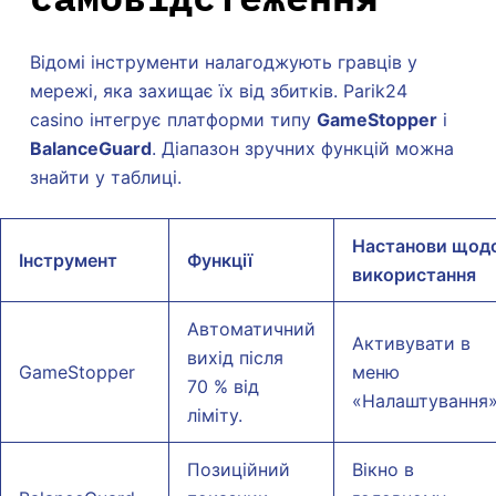
Відомі інструменти налагоджують гравців у
мережі, яка захищає їх від збитків. Parik24
casino інтегрує платформи типу
GameStopper
і
BalanceGuard
. Діапазон зручних функцій можна
знайти у таблиці.
Настанови щод
Інструмент
Функції
використання
Автоматичний
Активувати в
вихід після
GameStopper
меню
70 % від
«Налаштування»
ліміту.
Позиційний
Вікно в