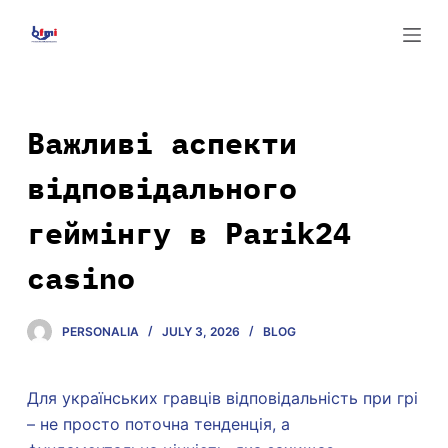
S
k
i
p
t
Важливі аспекти
o
відповідального
c
o
геймінгу в Parik24
n
t
casino
e
n
PERSONALIA
JULY 3, 2026
BLOG
t
Для українських гравців відповідальність при грі
– не просто поточна тенденція, а