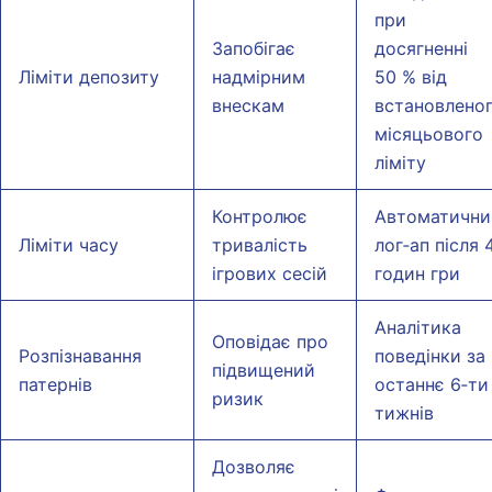
при
Запобігає
досягненні
Ліміти депозиту
надмірним
50 % від
внескам
встановлено
місяцьового
ліміту
Контролює
Автоматични
Ліміти часу
тривалість
лог‑ап після 
ігрових сесій
годин гри
Аналітика
Оповідає про
Розпізнавання
поведінки за
підвищений
патернів
останнє 6‑ти
ризик
тижнів
Дозволяє