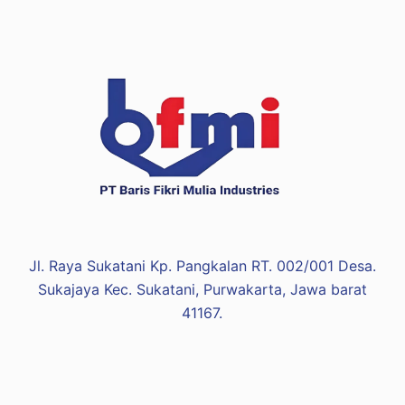
Jl. Raya Sukatani Kp. Pangkalan RT. 002/001 Desa.
Sukajaya Kec. Sukatani, Purwakarta, Jawa barat
41167.