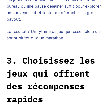
bureau ou une pause déjeuner suffit pour explorer
un nouveau slot et tenter de décrocher un gros
payout.
Le résultat ? Un rythme de jeu qui ressemble à un
sprint plutôt qu’à un marathon.
3. Choisissez les
jeux qui offrent
des récompenses
rapides