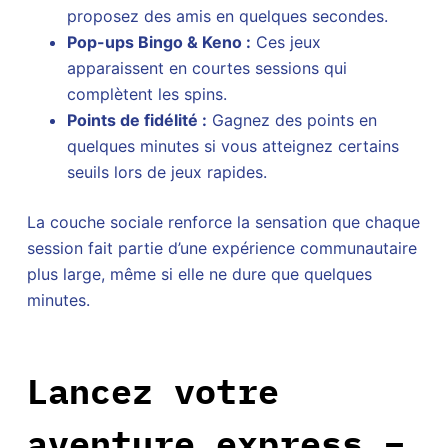
proposez des amis en quelques secondes.
Pop-ups Bingo & Keno :
Ces jeux
apparaissent en courtes sessions qui
complètent les spins.
Points de fidélité :
Gagnez des points en
quelques minutes si vous atteignez certains
seuils lors de jeux rapides.
La couche sociale renforce la sensation que chaque
session fait partie d’une expérience communautaire
plus large, même si elle ne dure que quelques
minutes.
Lancez votre
aventure express –