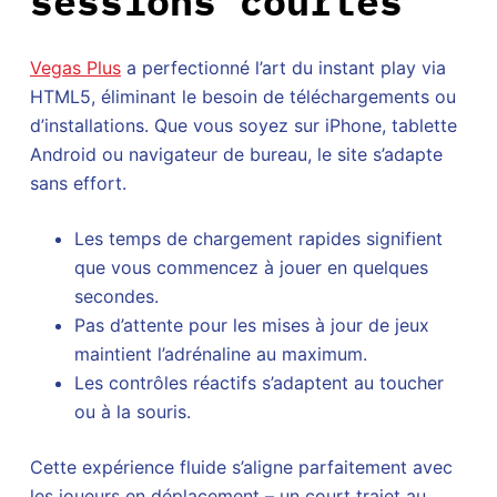
sessions courtes
Vegas Plus
a perfectionné l’art du instant play via
HTML5, éliminant le besoin de téléchargements ou
d’installations. Que vous soyez sur iPhone, tablette
Android ou navigateur de bureau, le site s’adapte
sans effort.
Les temps de chargement rapides signifient
que vous commencez à jouer en quelques
secondes.
Pas d’attente pour les mises à jour de jeux
maintient l’adrénaline au maximum.
Les contrôles réactifs s’adaptent au toucher
ou à la souris.
Cette expérience fluide s’aligne parfaitement avec
les joueurs en déplacement – un court trajet au