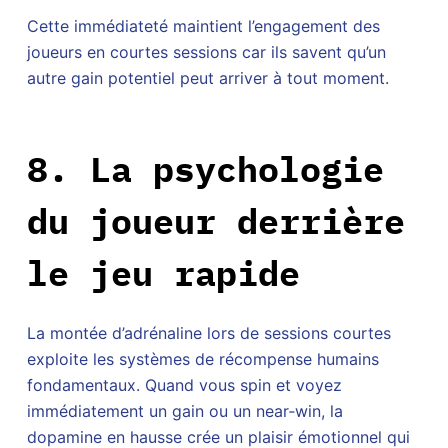
Cette immédiateté maintient l’engagement des
joueurs en courtes sessions car ils savent qu’un
autre gain potentiel peut arriver à tout moment.
8. La psychologie
du joueur derrière
le jeu rapide
La montée d’adrénaline lors de sessions courtes
exploite les systèmes de récompense humains
fondamentaux. Quand vous spin et voyez
immédiatement un gain ou un near‑win, la
dopamine en hausse crée un plaisir émotionnel qui