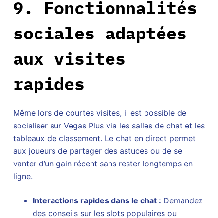
9. Fonctionnalités
sociales adaptées
aux visites
rapides
Même lors de courtes visites, il est possible de
socialiser sur Vegas Plus via les salles de chat et les
tableaux de classement. Le chat en direct permet
aux joueurs de partager des astuces ou de se
vanter d’un gain récent sans rester longtemps en
ligne.
Interactions rapides dans le chat :
Demandez
des conseils sur les slots populaires ou