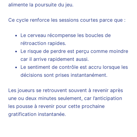
alimente la poursuite du jeu.
Ce cycle renforce les sessions courtes parce que :
Le cerveau récompense les boucles de
rétroaction rapides.
Le risque de perdre est perçu comme moindre
car il arrive rapidement aussi.
Le sentiment de contrôle est accru lorsque les
décisions sont prises instantanément.
Les joueurs se retrouvent souvent à revenir après
une ou deux minutes seulement, car l’anticipation
les pousse à revenir pour cette prochaine
gratification instantanée.