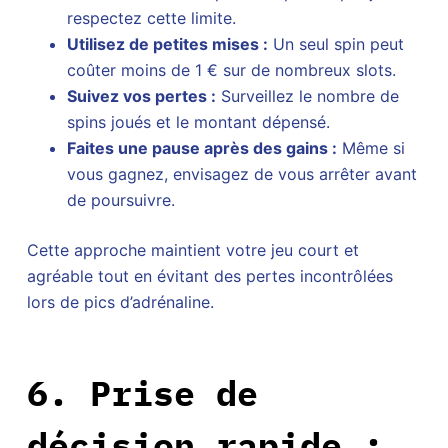
respectez cette limite.
Utilisez de petites mises :
Un seul spin peut
coûter moins de 1 € sur de nombreux slots.
Suivez vos pertes :
Surveillez le nombre de
spins joués et le montant dépensé.
Faites une pause après des gains :
Même si
vous gagnez, envisagez de vous arrêter avant
de poursuivre.
Cette approche maintient votre jeu court et
agréable tout en évitant des pertes incontrôlées
lors de pics d’adrénaline.
6. Prise de
décision rapide :