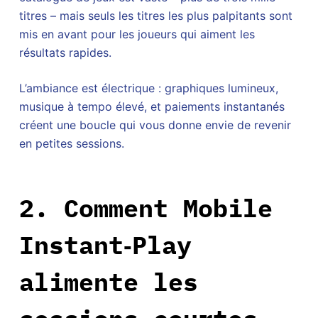
titres – mais seuls les titres les plus palpitants sont
mis en avant pour les joueurs qui aiment les
résultats rapides.
L’ambiance est électrique : graphiques lumineux,
musique à tempo élevé, et paiements instantanés
créent une boucle qui vous donne envie de revenir
en petites sessions.
2. Comment Mobile
Instant‑Play
alimente les