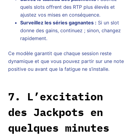
quels slots offrent des RTP plus élevés et
ajustez vos mises en conséquence.
Surveillez les séries gagnantes :
Si un slot
donne des gains, continuez ; sinon, changez
rapidement.
Ce modèle garantit que chaque session reste
dynamique et que vous pouvez partir sur une note
positive ou avant que la fatigue ne s’installe.
7. L’excitation
des Jackpots en
quelques minutes