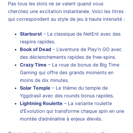
Pas tous les slots ne se valent quand vous
cherchez une excitation instantanée. Voici les titres
qui correspondent au style de jeu à haute intensité :
Starburst
– Le classique de NetEnt avec des
respins rapides.
Book of Dead
– L’aventure de Play’n GO avec
des déclenchements rapides de free‑spins.
Crazy Time
– La roue de bonus de Big Time
Gaming qui offre des grands moments en
moins de dix minutes.
Solar Temple
– Le thème du temple de
Yggdrasil avec des rounds bonus rapides.
Lightning Roulette
– La variante roulette
d’Evolution qui transforme chaque spin en une
montée d’adrénaline à enjeux élevés.