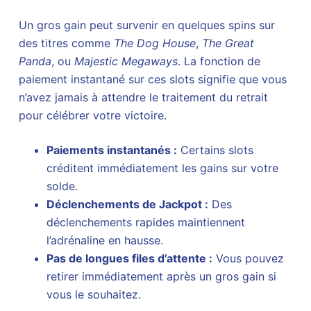
Un gros gain peut survenir en quelques spins sur
des titres comme
The Dog House
,
The Great
Panda
, ou
Majestic Megaways
. La fonction de
paiement instantané sur ces slots signifie que vous
n’avez jamais à attendre le traitement du retrait
pour célébrer votre victoire.
Paiements instantanés :
Certains slots
créditent immédiatement les gains sur votre
solde.
Déclenchements de Jackpot :
Des
déclenchements rapides maintiennent
l’adrénaline en hausse.
Pas de longues files d’attente :
Vous pouvez
retirer immédiatement après un gros gain si
vous le souhaitez.