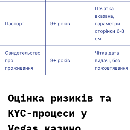
Печатка
вказана,
Паспорт
9+ років
параметри
сторінки 6‑8
см
Свидетельство
Чітка дата
про
9+ років
видачі, без
проживання
пожовтявання
Оцінка ризиків та
KYC-процеси у
Vegas казино