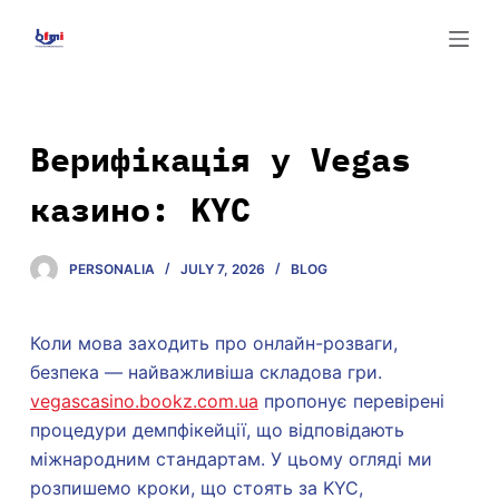
S
k
i
p
t
Верифікація у Vegas
o
казино: KYC
c
o
n
PERSONALIA
JULY 7, 2026
BLOG
t
e
Коли мова заходить про онлайн-розваги,
n
безпека — найважливіша складова гри.
t
vegascasino.bookz.com.ua
пропонує перевірені
процедури демпфікейції, що відповідають
міжнародним стандартам. У цьому огляді ми
розпишемо кроки, що стоять за KYC,