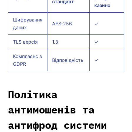
стандарт
казино
Шифрування
AES‑256
✓
даних
TLS версія
1.3
✓
Комплаєнс з
Відповідність
✓
GDPR
Політика
антимошенів та
антифрод системи