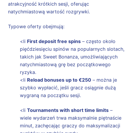
atrakcyjność krótkich sesji, oferując
natychmiastową wartość rozgrywki.
Typowe oferty obejmują:
<li
First deposit free spins
– często około
pięćdziesięciu spinów na popularnych slotach,
takich jak Sweet Bonanza, umożliwiających
natychmiastową grę bez początkowego
ryzyka.
<li
Reload bonuses up to €250
– można je
szybko wypłacić, jeśli gracz osiągnie dużą
wygraną na początku sesji.
<li
Tournaments with short time limits
–
wiele wydarzeń trwa maksymalnie piętnaście
minut, zachęcając graczy do maksymalizacji