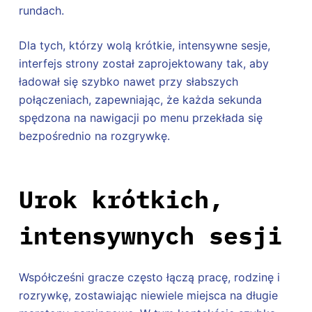
rundach.
Dla tych, którzy wolą krótkie, intensywne sesje,
interfejs strony został zaprojektowany tak, aby
ładował się szybko nawet przy słabszych
połączeniach, zapewniając, że każda sekunda
spędzona na nawigacji po menu przekłada się
bezpośrednio na rozgrywkę.
Urok krótkich,
intensywnych sesji
Współcześni gracze często łączą pracę, rodzinę i
rozrywkę, zostawiając niewiele miejsca na długie