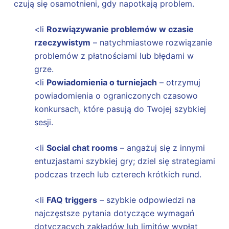
czują się osamotnieni, gdy napotkają problem.
<li
Rozwiązywanie problemów w czasie
rzeczywistym
– natychmiastowe rozwiązanie
problemów z płatnościami lub błędami w
grze.
<li
Powiadomienia o turniejach
– otrzymuj
powiadomienia o ograniczonych czasowo
konkursach, które pasują do Twojej szybkiej
sesji.
<li
Social chat rooms
– angażuj się z innymi
entuzjastami szybkiej gry; dziel się strategiami
podczas trzech lub czterech krótkich rund.
<li
FAQ triggers
– szybkie odpowiedzi na
najczęstsze pytania dotyczące wymagań
dotyczących zakładów lub limitów wypłat