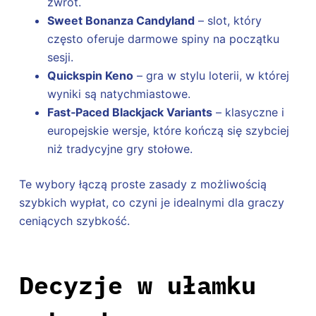
zwrot.
Sweet Bonanza Candyland
– slot, który
często oferuje darmowe spiny na początku
sesji.
Quickspin Keno
– gra w stylu loterii, w której
wyniki są natychmiastowe.
Fast‑Paced Blackjack Variants
– klasyczne i
europejskie wersje, które kończą się szybciej
niż tradycyjne gry stołowe.
Te wybory łączą proste zasady z możliwością
szybkich wypłat, co czyni je idealnymi dla graczy
ceniących szybkość.
Decyzje w ułamku