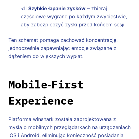
<li
Szybkie łapanie zysków
– zbieraj
częściowe wygrane po każdym zwycięstwie,
aby zabezpieczyć zyski przed końcem sesji.
Ten schemat pomaga zachować koncentrację,
jednocześnie zapewniając emocje związane z
dążeniem do większych wypłat.
Mobile‑First
Experience
Platforma winshark została zaprojektowana z
myślą o mobilnych przeglądarkach na urządzeniach
iOS i Android, eliminując konieczność posiadania