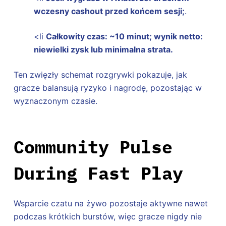
wczesny cashout przed końcem sesji;
.
<li
Całkowity czas: ~10 minut; wynik netto:
niewielki zysk lub minimalna strata.
Ten zwięzły schemat rozgrywki pokazuje, jak
gracze balansują ryzyko i nagrodę, pozostając w
wyznaczonym czasie.
Community Pulse
During Fast Play
Wsparcie czatu na żywo pozostaje aktywne nawet
podczas krótkich burstów, więc gracze nigdy nie